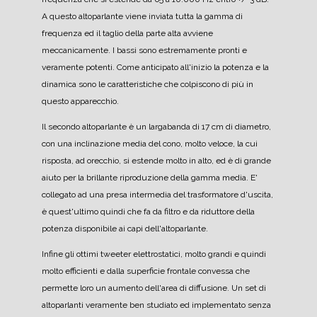
A questo altoparlante viene inviata tutta la gamma di
frequenza ed il taglio della parte alta avviene
meccanicamente.
I bassi sono estremamente pronti e
veramente potenti. Come anticipato all'inizio la potenza e la
dinamica sono le caratteristiche che colpiscono di più in
questo apparecchio.
Il secondo altoparlante è un largabanda di 17 cm di diametro,
con una inclinazione media del cono, molto veloce, la cui
risposta, ad orecchio, si estende molto in alto, ed è di grande
aiuto per la brillante riproduzione della gamma media.
E'
collegato ad una presa intermedia del trasformatore d'uscita,
è quest'ultimo quindi che fa da filtro e da riduttore della
potenza disponibile ai capi dell'altoparlante.
Infine gli ottimi tweeter elettrostatici, molto grandi e quindi
molto efficienti e dalla superficie frontale convessa che
permette loro un aumento dell'area di diffusione.
Un set di
altoparlanti veramente ben studiato ed implementato senza