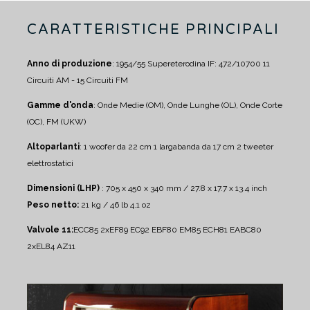
CARATTERISTICHE PRINCIPALI
Anno di produzione
: 1954/55
Supereterodina IF: 472/10700
11
Circuiti AM - 15 Circuiti FM
Gamme d'onda
: Onde Medie (OM), Onde Lunghe (OL), Onde Corte
(OC), FM (UKW)
Altoparlanti
:
1 woofer da 22 cm
1 largabanda da 17 cm
2 tweeter
elettrostatici
Dimensioni (LHP)
: 705 x 450 x 340 mm / 27.8 x 17.7 x 13.4 inch
Peso netto:
21 kg / 46 lb 4.1 oz
Valvole 11:
ECC85 2xEF89 EC92 EBF80 EM85 ECH81 EABC80
2xEL84 AZ11