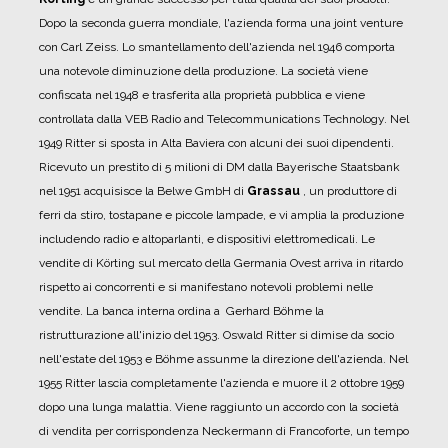
Dopo la seconda guerra mondiale, l'azienda forma una joint venture
con Carl Zeiss. Lo smantellamento dell'azienda nel 1946 comporta
una notevole diminuzione della produzione. La società viene
confiscata nel 1948 e trasferita alla proprietà pubblica e viene
controllata dalla VEB Radio and Telecommunications Technology.
Nel
1949 Ritter si sposta in Alta Baviera con alcuni dei suoi dipendenti.
Ricevuto un prestito di 5 milioni di DM dalla Bayerische Staatsbank
nel 1951 acquisisce la Belwe GmbH di
Grassau
, un produttore di
ferri da stiro, tostapane e piccole lampade, e vi amplia la produzione
includendo radio e altoparlanti, e dispositivi elettromedicali.
Le
vendite di Körting sul mercato della Germania Ovest arriva in ritardo
rispetto ai concorrenti e si manifestano notevoli problemi nelle
vendite. La banca interna ordina a Gerhard Böhme la
ristrutturazione all'inizio del 1953. Oswald Ritter si dimise da socio
nell'estate del 1953 e Böhme assunme la direzione dell'azienda.
Nel
1955 Ritter lascia completamente l'azienda e muore il 2 ottobre 1959
dopo una lunga malattia.
Viene raggiunto un accordo con la società
di vendita per corrispondenza Neckermann di Francoforte, un tempo