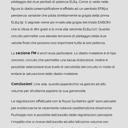
pilotaggio dei due pentodi di potenza EL84.
Come si vede nella
figura lo stadio preamplificatore è affidato ad un pentodo EF89 a
pendenza variabile che pilota direttamente la griglia della prima
EL84 (9). Il segnale viene poi inviato alla griglia del triodo EABC80
che lo sfasa di 180 gradi e lo invia alla seconda EL84 (10). Questo
circuito permette una elevata tensione di pilotaggio delle due
valvole finali che possono così esprimere tutta la loro potenza.
La
sezione FM
è anch'essa particolare. Lo stadio rivelatore è di tipo
sincrono, circuito che permette una bassa distorsione. Inoltre è
possibile selezionare due livelli di sensibilità del circuito in modo di
evitare la saturazione dello stadio rivelatore.
Conclusioni
: Una sola, questo apparecchio va goduto ad alto
volume per sfruttarne appieno la sua generosità.
Le registrazioni effettuate con la Royal Syntektor 55W sono pensate
per evidenziarne le veramente notevoli caratteristiche dinamiche.
Purtroppo non è possibile dall'ascolto delle registrazioni percepire
l'impatto che si riceve dell'ascolto ad alto/altissimo volume con