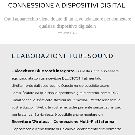
CONNESSIONE A DISPOSITIVI DIGITALI
Ogni apparecchio viene dotato di un cavo adattatore per connettere
qualsiasi dispositivo digitale.n
CONTINUA >
ELABORAZIONI TUBESOUND
–
Ricevitore Bluetooth integrato
– Questa unità può essere
equipaggiata con un ricevitore BLUETOOTH alimentato
direttamente dall'apparecchio Questo rende possibile usare
l'amplificatore da qualsiasi dispositivo digitale esterno, come IPAD,
Smartphone, o sofisticate stazioni multimediali. Potrete ascoltare le
vostre Stazioni Web o le vostre musiche preferite senza cavi in giro
per la stanza. Su richiesta è possibile anche montare un
Ricevitore Wireless.
–
Connessione Multi-Piattaforma
–
L'apparecchio viene fornito di un cavo di adattamento che permette