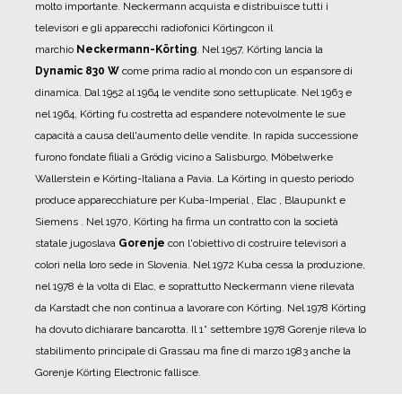
molto importante. Neckermann acquista e distribuisce tutti i
televisori e gli apparecchi radiofonici Körtingcon il
marchio
Neckermann-Körting
.
Nel 1957, Körting lancia la
Dynamic 830 W
come prima radio al mondo con un espansore di
dinamica.
Dal 1952 al 1964 le vendite sono settuplicate. Nel 1963 e
nel 1964, Körting fu costretta ad espandere notevolmente le sue
capacità a causa dell'aumento delle vendite. In rapida successione
furono fondate filiali a Grödig vicino a Salisburgo, Möbelwerke
Wallerstein e Körting-Italiana a Pavia.
La Körting in questo periodo
produce apparecchiature per Kuba-Imperial , Elac , Blaupunkt e
Siemens .
Nel 1970, Körting ha firma un contratto con la società
statale jugoslava
Gorenje
con l'obiettivo di costruire televisori a
colori nella loro sede in Slovenia.
Nel 1972 Kuba cessa la produzione,
nel 1978 è la volta di Elac, e soprattutto Neckermann viene rilevata
da Karstadt che non continua a lavorare con Körting.
Nel 1978 Körting
ha dovuto dichiarare bancarotta.
Il 1° settembre 1978 Gorenje rileva lo
stabilimento principale di Grassau ma fine di marzo 1983 anche la
Gorenje Körting Electronic fallisce.