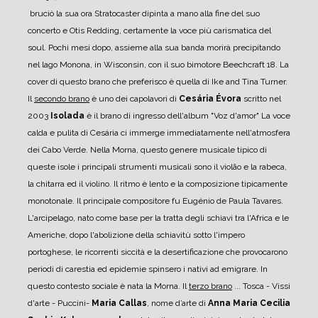
bruciò la sua ora Stratocaster dipinta a mano alla fine del suo
concerto e Otis Redding, certamente la voce più carismatica del
soul. Pochi mesi dopo, assieme alla sua banda morirà precipitando
nel lago Monona, in Wisconsin, con il suo bimotore Beechcraft 18. La
cover di questo brano che preferisco è quella di Ike and Tina Turner.
Il
secondo brano
è uno dei capolavori di
Cesária Évora
scritto nel
2003
Isolada
è il brano di ingresso dell'album "Voz d'amor" La voce
calda e pulita di Cesária ci immerge immediatamente nell'atmosfera
dei Cabo Verde. Nella Morna, questo genere musicale tipico di
queste isole i principali strumenti musicali sono il violão e la rabeca,
la chitarra ed il violino. Il ritmo è lento e la composizione tipicamente
monotonale. Il principale compositore fu Eugénio de Paula Tavares.
L'arcipelago, nato come base per la tratta degli schiavi tra l'Africa e le
Americhe, dopo l'abolizione della schiavitù sotto l'impero
portoghese, le ricorrenti siccità e la desertificazione che provocarono
periodi di carestia ed epidemie spinsero i nativi ad emigrare. In
questo contesto sociale è nata la Morna.
Il
terzo brano
... Tosca - Vissi
d'arte - Puccini-
Maria Callas
, nome d’arte di
Anna Maria Cecilia