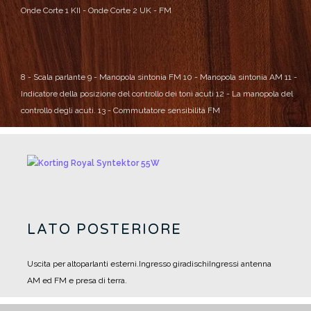
Onde Corte 1
KII - Onde Corte 2
UK - FM
8 - Scala parlante
9 - Manopola sintonia FM
10 - Manopola sintonia AM
11 -
Indicatore della posizione del controllo dei toni acuti
12 - La manopola del
controllo degli acuti.
13 - Commutatore sensibilità FM
LATO POSTERIORE
Uscita per altoparlanti esterni.
Ingresso giradischi
Ingressi antenna
AM ed FM e presa di terra.