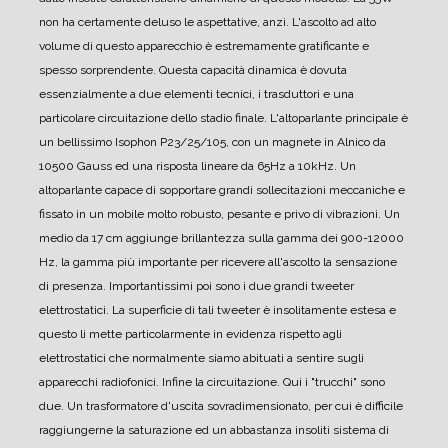
non ha certamente deluso le aspettative, anzi. L'ascolto ad alto
volume di questo apparecchio è estremamente gratificante e
spesso sorprendente. Questa capacità dinamica è dovuta
essenzialmente a due elementi tecnici, i trasduttori e una
particolare circuitazione dello stadio finale.
L'altoparlante principale è
un bellissimo Isophon P23/25/105, con un magnete in Alnico da
10500 Gauss ed una risposta lineare da 65Hz a 10kHz. Un
altoparlante capace di sopportare grandi sollecitazioni meccaniche e
fissato in un mobile molto robusto, pesante e privo di vibrazioni.
Un
medio da 17 cm aggiunge brillantezza sulla gamma dei 900-12000
Hz, la gamma più importante per ricevere all'ascolto la sensazione
di presenza.
Importantissimi poi sono i due grandi tweeter
elettrostatici. La superficie di tali tweeter è insolitamente estesa e
questo li mette particolarmente in evidenza rispetto agli
elettrostatici che normalmente siamo abituati a sentire sugli
apparecchi radiofonici.
Infine la circuitazione. Qui i "trucchi" sono
due. Un trasformatore d'uscita sovradimensionato, per cui è difficile
raggiungerne la saturazione ed un abbastanza insoliti sistema di