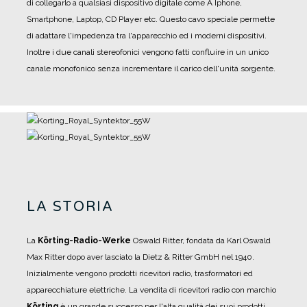
di collegarlo a qualsiasi dispositivo digitale come A Iphone,
Smartphone, Laptop, CD Player etc. Questo cavo speciale permette
di adattare l'impedenza tra l'apparecchio ed i moderni dispositivi.
Inoltre i due canali stereofonici vengono fatti confluire in un unico
canale monofonico senza incrementare il carico dell'unità sorgente.
LA STORIA
La
Körting-Radio-Werke
Oswald Ritter, fondata da Karl Oswald
Max Ritter dopo aver lasciato la Dietz & Ritter GmbH nel 1940.
Inizialmente vengono prodotti ricevitori radio, trasformatori ed
apparecchiature elettriche.
La vendita di ricevitori radio con marchio
Körting
è un grande successo per l'alta qualità dei suoi prodotti.