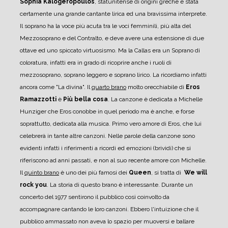
Sophia
Kalogeropoulos
, statunitense di origini greche è stata
certamente una grande cantante lirica ed una bravissima interprete.
Il soprano ha la voce più acuta tra le voci femminili, più alta del
Mezzosoprano e del ​Contralto, e deve avere una estensione di due
ottave ed uno spiccato virtuosismo. Ma la Callas era un Soprano di
coloratura, infatti era in grado di ricoprire anche i ruoli di
mezzosoprano, soprano leggero e soprano lirico. La ricordiamo infatti
ancora come "La divina".
Il
quarto brano
molto orecchiabile di
Eros
Ramazzotti
è
Più bella cosa
. La canzone è dedicata a Michelle
Hunziger che Eros conobbe in quel periodo ma è anche, e forse
soprattutto, dedicata alla musica. Primo vero amore di Eros, che lui
celebrerà in tante altre canzoni. Nelle parole della canzone sono
evidenti infatti i riferimenti a ricordi ed emozioni (brividi) che si
riferiscono ad anni passati, e non al suo recente amore con Michelle.
Il
quinto brano
è uno dei più famosi dei
Queen
, si tratta di
We will
rock you
. La storia di questo brano è interessante. Durante un
concerto del 1977 sentirono il pubblico così coinvolto da
accompagnare cantando le loro canzoni. Ebbero l'intuizione che il
pubblico ammassato non aveva lo spazio per muoversi e ballare