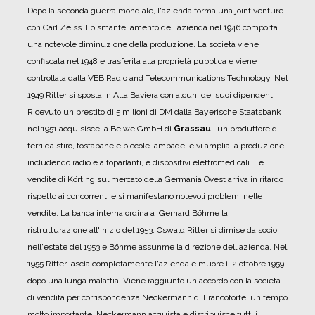
Dopo la seconda guerra mondiale, l'azienda forma una joint venture
con Carl Zeiss. Lo smantellamento dell'azienda nel 1946 comporta
una notevole diminuzione della produzione. La società viene
confiscata nel 1948 e trasferita alla proprietà pubblica e viene
controllata dalla VEB Radio and Telecommunications Technology.
Nel
1949 Ritter si sposta in Alta Baviera con alcuni dei suoi dipendenti.
Ricevuto un prestito di 5 milioni di DM dalla Bayerische Staatsbank
nel 1951 acquisisce la Belwe GmbH di
Grassau
, un produttore di
ferri da stiro, tostapane e piccole lampade, e vi amplia la produzione
includendo radio e altoparlanti, e dispositivi elettromedicali.
Le
vendite di Körting sul mercato della Germania Ovest arriva in ritardo
rispetto ai concorrenti e si manifestano notevoli problemi nelle
vendite. La banca interna ordina a Gerhard Böhme la
ristrutturazione all'inizio del 1953. Oswald Ritter si dimise da socio
nell'estate del 1953 e Böhme assunme la direzione dell'azienda.
Nel
1955 Ritter lascia completamente l'azienda e muore il 2 ottobre 1959
dopo una lunga malattia.
Viene raggiunto un accordo con la società
di vendita per corrispondenza Neckermann di Francoforte, un tempo
molto importante. Neckermann acquista e distribuisce tutti i