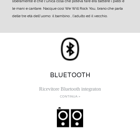
liberamente e che l'unica cosa che poteva fare era battere i piedi e
le mani e cantare. Nacque così We Will Rock You, brano che parla
delle tre età dell'uomo: il bambino , l'adulto ed il vecchio.
BLUETOOTH
Ricevitore Bluetooth integraton
CONTINUA >