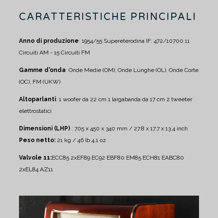
CARATTERISTICHE PRINCIPALI
Anno di produzione
: 1954/55
Supereterodina IF: 472/10700
11
Circuiti AM - 15 Circuiti FM
Gamme d'onda
: Onde Medie (OM), Onde Lunghe (OL), Onde Corte
(OC), FM (UKW)
Altoparlanti
:
1 woofer da 22 cm
1 largabanda da 17 cm
2 tweeter
elettrostatici
Dimensioni (LHP)
: 705 x 450 x 340 mm / 27.8 x 17.7 x 13.4 inch
Peso netto:
21 kg / 46 lb 4.1 oz
Valvole 11:
ECC85 2xEF89 EC92 EBF80 EM85 ECH81 EABC80
2xEL84 AZ11