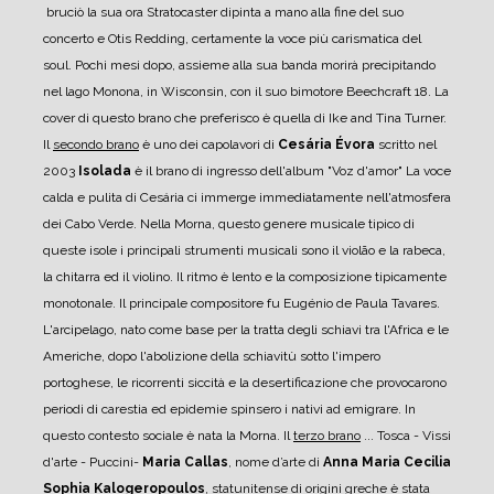
bruciò la sua ora Stratocaster dipinta a mano alla fine del suo
concerto e Otis Redding, certamente la voce più carismatica del
soul. Pochi mesi dopo, assieme alla sua banda morirà precipitando
nel lago Monona, in Wisconsin, con il suo bimotore Beechcraft 18. La
cover di questo brano che preferisco è quella di Ike and Tina Turner.
Il
secondo brano
è uno dei capolavori di
Cesária Évora
scritto nel
2003
Isolada
è il brano di ingresso dell'album "Voz d'amor" La voce
calda e pulita di Cesária ci immerge immediatamente nell'atmosfera
dei Cabo Verde. Nella Morna, questo genere musicale tipico di
queste isole i principali strumenti musicali sono il violão e la rabeca,
la chitarra ed il violino. Il ritmo è lento e la composizione tipicamente
monotonale. Il principale compositore fu Eugénio de Paula Tavares.
L'arcipelago, nato come base per la tratta degli schiavi tra l'Africa e le
Americhe, dopo l'abolizione della schiavitù sotto l'impero
portoghese, le ricorrenti siccità e la desertificazione che provocarono
periodi di carestia ed epidemie spinsero i nativi ad emigrare. In
questo contesto sociale è nata la Morna.
Il
terzo brano
... Tosca - Vissi
d'arte - Puccini-
Maria Callas
, nome d’arte di
Anna Maria Cecilia
Sophia
Kalogeropoulos
, statunitense di origini greche è stata