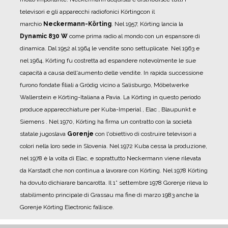
televisori e gli apparecchi radiofonici Körtingcon il
marchio
Neckermann-Körting
.
Nel 1957, Körting lancia la
Dynamic 830 W
come prima radio al mondo con un espansore di
dinamica.
Dal 1952 al 1964 le vendite sono settuplicate. Nel 1963 e
nel 1964, Körting fu costretta ad espandere notevolmente le sue
capacità a causa dell'aumento delle vendite. In rapida successione
furono fondate filiali a Grödig vicino a Salisburgo, Möbelwerke
Wallerstein e Körting-Italiana a Pavia.
La Körting in questo periodo
produce apparecchiature per Kuba-Imperial , Elac , Blaupunkt e
Siemens .
Nel 1970, Körting ha firma un contratto con la società
statale jugoslava
Gorenje
con l'obiettivo di costruire televisori a
colori nella loro sede in Slovenia.
Nel 1972 Kuba cessa la produzione,
nel 1978 è la volta di Elac, e soprattutto Neckermann viene rilevata
da Karstadt che non continua a lavorare con Körting.
Nel 1978 Körting
ha dovuto dichiarare bancarotta.
Il 1° settembre 1978 Gorenje rileva lo
stabilimento principale di Grassau ma fine di marzo 1983 anche la
Gorenje Körting Electronic fallisce.