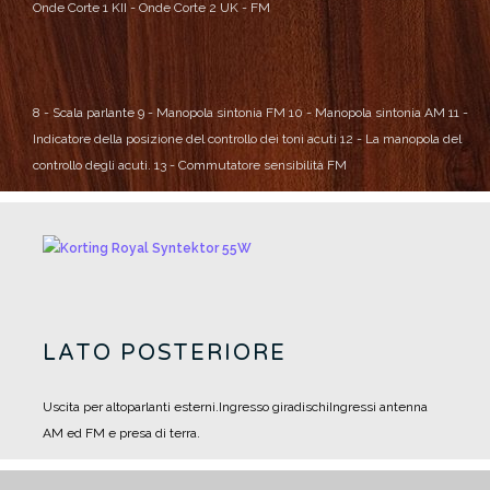
Onde Corte 1
KII - Onde Corte 2
UK - FM
8 - Scala parlante
9 - Manopola sintonia FM
10 - Manopola sintonia AM
11 -
Indicatore della posizione del controllo dei toni acuti
12 - La manopola del
controllo degli acuti.
13 - Commutatore sensibilità FM
LATO POSTERIORE
Uscita per altoparlanti esterni.
Ingresso giradischi
Ingressi antenna
AM ed FM e presa di terra.