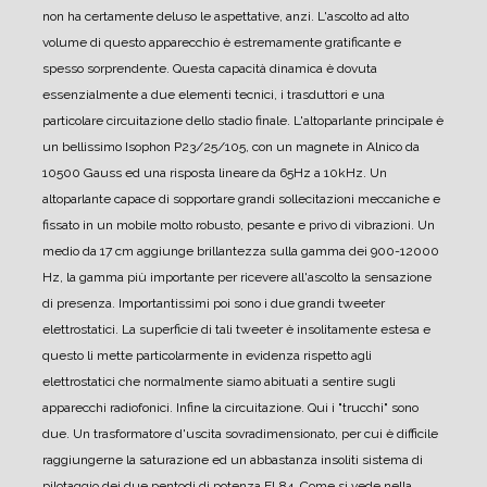
non ha certamente deluso le aspettative, anzi. L'ascolto ad alto
volume di questo apparecchio è estremamente gratificante e
spesso sorprendente. Questa capacità dinamica è dovuta
essenzialmente a due elementi tecnici, i trasduttori e una
particolare circuitazione dello stadio finale.
L'altoparlante principale è
un bellissimo Isophon P23/25/105, con un magnete in Alnico da
10500 Gauss ed una risposta lineare da 65Hz a 10kHz. Un
altoparlante capace di sopportare grandi sollecitazioni meccaniche e
fissato in un mobile molto robusto, pesante e privo di vibrazioni.
Un
medio da 17 cm aggiunge brillantezza sulla gamma dei 900-12000
Hz, la gamma più importante per ricevere all'ascolto la sensazione
di presenza.
Importantissimi poi sono i due grandi tweeter
elettrostatici. La superficie di tali tweeter è insolitamente estesa e
questo li mette particolarmente in evidenza rispetto agli
elettrostatici che normalmente siamo abituati a sentire sugli
apparecchi radiofonici.
Infine la circuitazione. Qui i "trucchi" sono
due. Un trasformatore d'uscita sovradimensionato, per cui è difficile
raggiungerne la saturazione ed un abbastanza insoliti sistema di
pilotaggio dei due pentodi di potenza EL84.
Come si vede nella