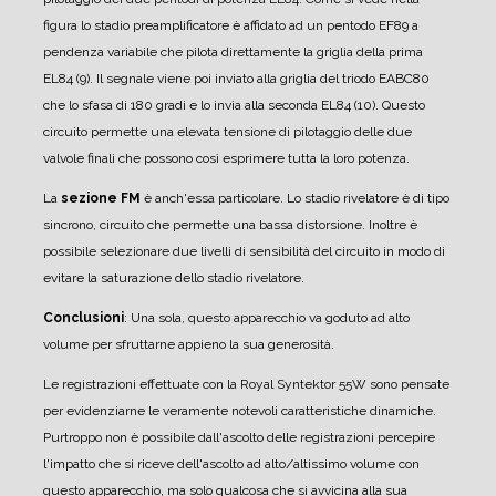
figura lo stadio preamplificatore è affidato ad un pentodo EF89 a
pendenza variabile che pilota direttamente la griglia della prima
EL84 (9). Il segnale viene poi inviato alla griglia del triodo EABC80
che lo sfasa di 180 gradi e lo invia alla seconda EL84 (10). Questo
circuito permette una elevata tensione di pilotaggio delle due
valvole finali che possono così esprimere tutta la loro potenza.
La
sezione FM
è anch'essa particolare. Lo stadio rivelatore è di tipo
sincrono, circuito che permette una bassa distorsione. Inoltre è
possibile selezionare due livelli di sensibilità del circuito in modo di
evitare la saturazione dello stadio rivelatore.
Conclusioni
: Una sola, questo apparecchio va goduto ad alto
volume per sfruttarne appieno la sua generosità.
Le registrazioni effettuate con la Royal Syntektor 55W sono pensate
per evidenziarne le veramente notevoli caratteristiche dinamiche.
Purtroppo non è possibile dall'ascolto delle registrazioni percepire
l'impatto che si riceve dell'ascolto ad alto/altissimo volume con
questo apparecchio, ma solo qualcosa che si avvicina alla sua