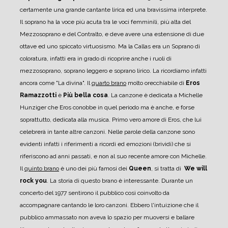
certamente una grande cantante lirica ed una bravissima interprete.
Il soprano ha la voce più acuta tra le voci femminili, più alta del
Mezzosoprano e del ​Contralto, e deve avere una estensione di due
ottave ed uno spiccato virtuosismo. Ma la Callas era un Soprano di
coloratura, infatti era in grado di ricoprire anche i ruoli di
mezzosoprano, soprano leggero e soprano lirico. La ricordiamo infatti
ancora come "La divina".
Il
quarto brano
molto orecchiabile di
Eros
Ramazzotti
è
Più bella cosa
. La canzone è dedicata a Michelle
Hunziger che Eros conobbe in quel periodo ma è anche, e forse
soprattutto, dedicata alla musica. Primo vero amore di Eros, che lui
celebrerà in tante altre canzoni. Nelle parole della canzone sono
evidenti infatti i riferimenti a ricordi ed emozioni (brividi) che si
riferiscono ad anni passati, e non al suo recente amore con Michelle.
Il
quinto brano
è uno dei più famosi dei
Queen
, si tratta di
We will
rock you
. La storia di questo brano è interessante. Durante un
concerto del 1977 sentirono il pubblico così coinvolto da
accompagnare cantando le loro canzoni. Ebbero l'intuizione che il
pubblico ammassato non aveva lo spazio per muoversi e ballare