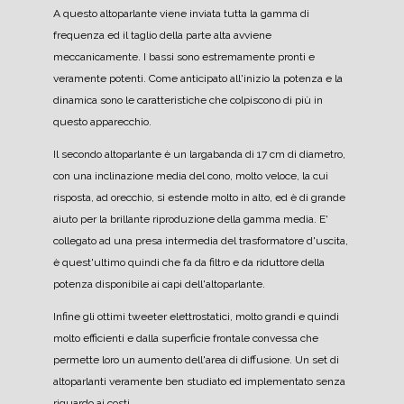
A questo altoparlante viene inviata tutta la gamma di
frequenza ed il taglio della parte alta avviene
meccanicamente.
I bassi sono estremamente pronti e
veramente potenti. Come anticipato all'inizio la potenza e la
dinamica sono le caratteristiche che colpiscono di più in
questo apparecchio.
Il secondo altoparlante è un largabanda di 17 cm di diametro,
con una inclinazione media del cono, molto veloce, la cui
risposta, ad orecchio, si estende molto in alto, ed è di grande
aiuto per la brillante riproduzione della gamma media.
E'
collegato ad una presa intermedia del trasformatore d'uscita,
è quest'ultimo quindi che fa da filtro e da riduttore della
potenza disponibile ai capi dell'altoparlante.
Infine gli ottimi tweeter elettrostatici, molto grandi e quindi
molto efficienti e dalla superficie frontale convessa che
permette loro un aumento dell'area di diffusione.
Un set di
altoparlanti veramente ben studiato ed implementato senza
riguardo ai costi.