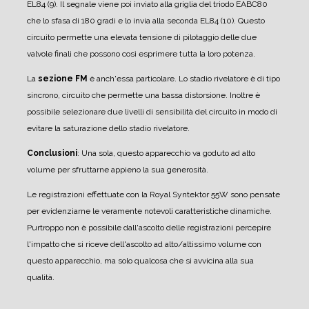
EL84 (9). Il segnale viene poi inviato alla griglia del triodo EABC80
che lo sfasa di 180 gradi e lo invia alla seconda EL84 (10). Questo
circuito permette una elevata tensione di pilotaggio delle due
valvole finali che possono così esprimere tutta la loro potenza.
La
sezione FM
è anch'essa particolare. Lo stadio rivelatore è di tipo
sincrono, circuito che permette una bassa distorsione. Inoltre è
possibile selezionare due livelli di sensibilità del circuito in modo di
evitare la saturazione dello stadio rivelatore.
Conclusioni
: Una sola, questo apparecchio va goduto ad alto
volume per sfruttarne appieno la sua generosità.
Le registrazioni effettuate con la Royal Syntektor 55W sono pensate
per evidenziarne le veramente notevoli caratteristiche dinamiche.
Purtroppo non è possibile dall'ascolto delle registrazioni percepire
l'impatto che si riceve dell'ascolto ad alto/altissimo volume con
questo apparecchio, ma solo qualcosa che si avvicina alla sua
qualità.