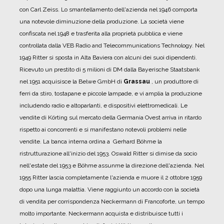
con Carl Zeiss. Lo smantellamento dell'azienda nel 1946 comporta
una notevole diminuzione della produzione. La società viene
confiscata nel 1948 e trasferita alla proprietà pubblica e viene
controllata dalla VEB Radio and Telecommunications Technology.
Nel
1949 Ritter si sposta in Alta Baviera con alcuni dei suoi dipendenti.
Ricevuto un prestito di 5 milioni di DM dalla Bayerische Staatsbank
nel 1951 acquisisce la Belwe GmbH di
Grassau
, un produttore di
ferri da stiro, tostapane e piccole lampade, e vi amplia la produzione
includendo radio e altoparlanti, e dispositivi elettromedicali.
Le
vendite di Körting sul mercato della Germania Ovest arriva in ritardo
rispetto ai concorrenti e si manifestano notevoli problemi nelle
vendite. La banca interna ordina a Gerhard Böhme la
ristrutturazione all'inizio del 1953. Oswald Ritter si dimise da socio
nell'estate del 1953 e Böhme assunme la direzione dell'azienda.
Nel
1955 Ritter lascia completamente l'azienda e muore il 2 ottobre 1959
dopo una lunga malattia.
Viene raggiunto un accordo con la società
di vendita per corrispondenza Neckermann di Francoforte, un tempo
molto importante. Neckermann acquista e distribuisce tutti i