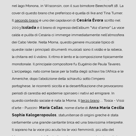
nel lago Monona, in Wisconsin, con il suo bimotore Beechcraft 18. La
cover di questo brano che preferisco è quella di Ike and Tina Turner.
Il
secondo brano
è uno dei capolavori di
Cesária Évora
scritto nel
2003
Isolada
è il brano di ingresso dell'album "Voz d'amor" La voce
calda e pulita di Cesária ci immerge immediatamente nell'atmosfera
dei Cabo Verde. Nella Morna, questo genere musicale tipico di
queste isole i principali strumenti musicali sono il violão e la rabeca,
la chitarra ed il violino. Il ritmo è lento e la composizione tipicamente
monotonale. Il principale compositore fu Eugénio de Paula Tavares.
L'arcipelago, nato come base per la tratta degli schiavi tra l'Africa e le
Americhe, dopo l'abolizione della schiavitù sotto l'impero
portoghese, le ricorrenti siccità e la desertificazione che provocarono
periodi di carestia ed epidemie spinsero i nativi ad emigrare. In
questo contesto sociale è nata la Morna.
Il
terzo brano
... Tosca - Vissi
d'arte - Puccini-
Maria Callas
, nome d’arte di
Anna Maria Cecilia
Sophia
Kalogeropoulos
, statunitense di origini greche è stata
certamente una grande cantante lirica ed una bravissima interprete.
Il soprano ha la voce più acuta tra le voci femminili, più alta del