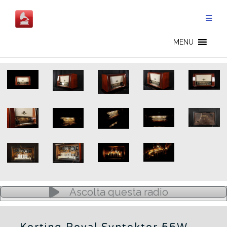
Aller
au
contenu
GERMAN RADIOS - FR
MENU
Ascolta questa radio