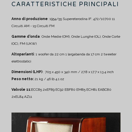
CARATTERISTICHE PRINCIPALI
Anno di produzione
: 1954/55
Supereterodina IF: 472/10700
11
Circuiti AM - 15 Circuiti FM
Gamme d'onda
: Onde Medie (OM), Onde Lunghe (OL), Onde Corte
(OC), FM (UKW)
Altoparlanti
:
1 woofer da 22 cm
1 largabanda da 17 cm
2 tweeter
elettrostatici
Dimensioni (LHP)
: 705 x 450 x 340 mm / 27.8 x 17.7 x 13.4 inch
Peso netto:
21 kg / 46 lb 4.1 oz
Valvole 11:
ECC85 2xEF89 EC92 EBF80 EM85 ECH81 EABC80
2xEL84 AZ11