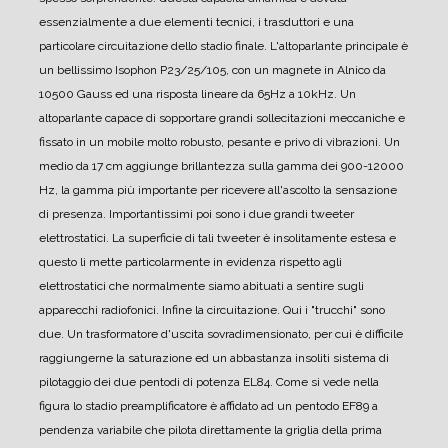
essenzialmente a due elementi tecnici, i trasduttori e una
particolare circuitazione dello stadio finale.
L'altoparlante principale è
un bellissimo Isophon P23/25/105, con un magnete in Alnico da
10500 Gauss ed una risposta lineare da 65Hz a 10kHz. Un
altoparlante capace di sopportare grandi sollecitazioni meccaniche e
fissato in un mobile molto robusto, pesante e privo di vibrazioni.
Un
medio da 17 cm aggiunge brillantezza sulla gamma dei 900-12000
Hz, la gamma più importante per ricevere all'ascolto la sensazione
di presenza.
Importantissimi poi sono i due grandi tweeter
elettrostatici. La superficie di tali tweeter è insolitamente estesa e
questo li mette particolarmente in evidenza rispetto agli
elettrostatici che normalmente siamo abituati a sentire sugli
apparecchi radiofonici.
Infine la circuitazione. Qui i "trucchi" sono
due. Un trasformatore d'uscita sovradimensionato, per cui è difficile
raggiungerne la saturazione ed un abbastanza insoliti sistema di
pilotaggio dei due pentodi di potenza EL84.
Come si vede nella
figura lo stadio preamplificatore è affidato ad un pentodo EF89 a
pendenza variabile che pilota direttamente la griglia della prima