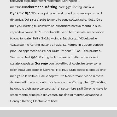
televisori e gli apparecchi radiofonici Körtingcon il
marchio
Neckermann-Körting
.
Nel 1957, Körting lancia la
Dynamic 830 W
come prima radio al mondo con un espansore di
dinamica.
Dal 1952 al 1964 le vendite sono settuplicate. Nel 1963 e
nel 1964, Körting fu costretta ad espandere notevolmente le sue
capacità a causa dell'aumento delle vendite. In rapida successione
furono fondate filiali a Grödig vicino a Salisburgo, Möbelwerke
Wallerstein e Körting-Italiana a Pavia.
La Körting in questo periodo
produce apparecchiature per Kuba-Imperial , Elac , Blaupunkt e
Siemens .
Nel 1970, Körting ha firma un contratto con la società
statale jugoslava
Gorenje
con l'obiettivo di costruire televisori a
colori nella loro sede in Slovenia.
Nel 1972 Kuba cessa la produzione,
nel 1978 è la volta di Elac, e soprattutto Neckermann viene rilevata
da Karstadt che non continua a lavorare con Körting.
Nel 1978 Körting
ha dovuto dichiarare bancarotta.
Il 1° settembre 1978 Gorenje rileva lo
stabilimento principale di Grassau ma fine di marzo 1983 anche la
Gorenje Körting Electronic fallisce.