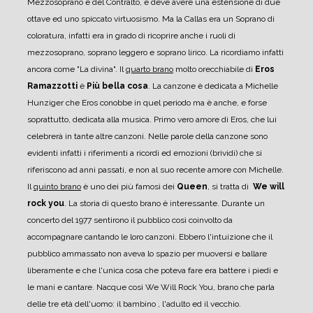
Mezzosoprano e del ​Contralto, e deve avere una estensione di due
ottave ed uno spiccato virtuosismo. Ma la Callas era un Soprano di
coloratura, infatti era in grado di ricoprire anche i ruoli di
mezzosoprano, soprano leggero e soprano lirico. La ricordiamo infatti
ancora come "La divina".
Il
quarto brano
molto orecchiabile di
Eros
Ramazzotti
è
Più bella cosa
. La canzone è dedicata a Michelle
Hunziger che Eros conobbe in quel periodo ma è anche, e forse
soprattutto, dedicata alla musica. Primo vero amore di Eros, che lui
celebrerà in tante altre canzoni. Nelle parole della canzone sono
evidenti infatti i riferimenti a ricordi ed emozioni (brividi) che si
riferiscono ad anni passati, e non al suo recente amore con Michelle.
Il
quinto brano
è uno dei più famosi dei
Queen
, si tratta di
We will
rock you
. La storia di questo brano è interessante. Durante un
concerto del 1977 sentirono il pubblico così coinvolto da
accompagnare cantando le loro canzoni. Ebbero l'intuizione che il
pubblico ammassato non aveva lo spazio per muoversi e ballare
liberamente e che l'unica cosa che poteva fare era battere i piedi e
le mani e cantare. Nacque così We Will Rock You, brano che parla
delle tre età dell'uomo: il bambino , l'adulto ed il vecchio.