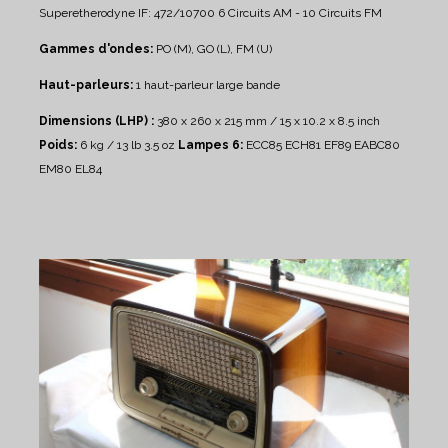
Superetherodyne IF: 472/10700
6 Circuits AM - 10 Circuits FM
Gammes d'ondes:
PO (M), GO (L), FM (U)
Haut-parleurs:
1 haut-parleur large bande
Dimensions (LHP) :
380 x 260 x 215 mm / 15 x 10.2 x 8.5 inch
Poids:
6 kg / 13 lb 3.5 oz
Lampes 6:
ECC85 ECH81 EF89 EABC80
EM80 EL84