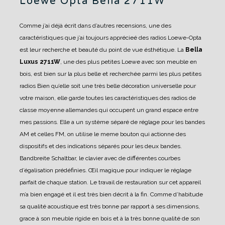
Loewe Opta Bella 2711W
Comme j’ai déjà écrit dans d’autres recensions, une des
caractéristiques que j’ai toujours apprécieé des radios Loewe-Opta
est leur recherche et beauté du point de vue ésthétique.
La
Bella
Luxus 2711W
, une des plus petites Loewe avec son meuble en
bois, est bien sur la plus belle et recherchée parmi les plus petites
radios
Bien qu’elle soit une très belle décoration universelle pour
votre maison, elle garde toutes les caractéristiques des radios de
classe moyenne allemandes qui occupent un grand espace entre
mes passions.
Elle a un système séparé de réglage pour les bandes
AM et celles FM, on utilise le meme bouton qui actionne des
dispositifs et des indications séparés pour les deux bandes.
Bandbreite Schaltbar, le clavier avec de différentes courbes
d’égalisation prédéfinies.
Œil magique pour indiquer le réglage
parfait de chaque station.
Le travail de restauration sur cet appareil
m’a bien engagé et il est très bien décrit à la fin.
Comme d’habitude
sa qualité acoustique est très bonne par rapport à ses dimensions,
grace à son meuble rigide en bois et à la très bonne qualité de son