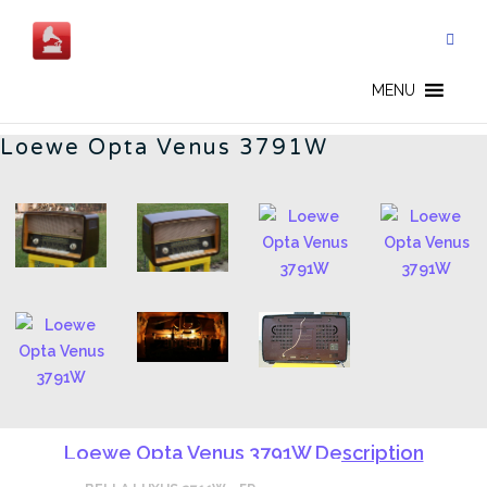
Aller
au
contenu
GERMAN RADIOS - FR
MENU
Loewe Opta Venus 3791W
Loewe Opta Venus 3791W Description