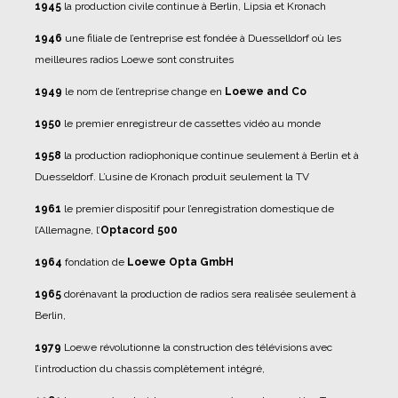
1945
la production civile continue à Berlin, Lipsia et Kronach
1946
une filiale de l’entreprise est fondée à Duesselldorf où les
meilleures radios Loewe sont construites
1949
le nom de l’entreprise change en
Loewe and Co
1950
le premier enregistreur de cassettes vidéo au monde
1958
la production radiophonique continue seulement à Berlin et à
Duesseldorf. L’usine de Kronach produit seulement la TV
1961
le premier dispositif pour l’enregistration domestique de
l’Allemagne, l’
Optacord 500
1964
fondation de
Loewe Opta GmbH
1965
dorénavant la production de radios sera realisée seulement à
Berlin,
1979
Loewe révolutionne la construction des télévisions avec
l’introduction du chassis complètement intégré,