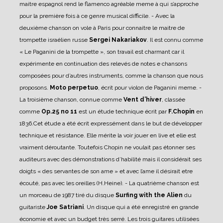
maitre espagnol rend le flamenco agréable meme à qui s’approche
pour la première fois à ce genre musical difficile.
- Avec la
deuxième chanson on vole à Paris pour connaitre le maitre de
trompette israélien russe
Sergei Nakariakov
. Il est connu comme
« Le Paganini de la trompette », son travail est charmant car il
expérimente en continuation des relevés de notes e chansons
composées pour d’autres instruments, comme la chanson que nous
proposons.
Moto perpetuo
, écrit pour violon de Paganini meme.
-
La troisième chanson, connue comme
Vent d’hiver
, classée
comme
Op.25 no 11
est un étude technique écrit par
F.Chopin
en
1836.Cet étude a été écrit expressément dans le but de développer
technique et résistance. Elle mérite la voir jouer en live et elle est
vraiment déroutante. Toutefois Chopin ne voulait pas étonner ses
auditeurs avec des démonstrations d’habilité mais il considérait ses
doigts « des servantes de son ame » et avec l’ame il désirait etre
écouté, pas avec les oreilles (H.Heine).
- La quatrième chanson est
un morceau de 1987 tiré du disque
Surfing with the Alien
du
guitariste
Joe Satriani
. Un disque qui a été enregistré en grande
économie et avec un budget très serré. Les trois guitares utilisées