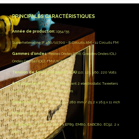
PRINCIPALES CARACTÉRISTIQUES
Année de production:
1954/55
Superheterodine IF 460/10700 - 8 Circuits AM - 11 Circuits FM
Gammes d'ondes:
Petites Ondes (OM), Grandes Ondes (OL)
Ondes Courtes (OC), FM (UKW)
Tension de fonctionnement (CA)
110; 125; 160; 220 Volts
6 haut parleur
s
2 Mid-Woofer avant
2 electrostatic Tweeters
avant
2 Cone Tweeters sur les côtés
Dimensions (LH
P
):
640 x 420 x 280 mm / 25.2 x 16.5 x 11 inch
Poids:
15,7 Kg
9
Lampes
:
ECC85, ECH81, 2 x EF89, EM80, EABC80, EC92, 2 x
EL84