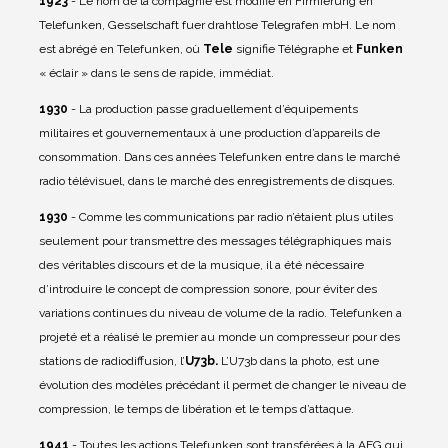
1923
- Le nom de la compagnie est modifié en Firmierung en
Telefunken, Gesselschaft fuer drahtlose Telegrafen mbH. Le nom
est abrégé en Telefunken, où
Tele
signifie Télégraphe et
Funken
« éclair » dans le sens de rapide, immédiat.
1930
- La production passe graduellement d’équipements
militaires et gouvernementaux à une production d’appareils de
consommation. Dans ces années Telefunken entre dans le marché
radio télévisuel, dans le marché des enregistrements de disques.
1930
- Comme les communications par radio n’étaient plus utiles
seulement pour transmettre des messages télégraphiques mais
des véritables discours et de la musique, il a été nécessaire
d’introduire le concept de compression sonore, pour éviter des
variations continues du niveau de volume de la radio. Telefunken a
projeté et a réalisé le premier au monde un compresseur pour des
stations de radiodiffusion, l’
U73b.
L’U73b dans la photo, est une
évolution des modèles précédant il permet de changer le niveau de
compression, le temps de libération et le temps d’attaque.
1941
- Toutes les actions Telefunken sont transférées à la AEG qui