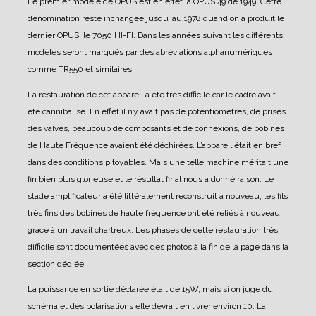
Le premier modèle de OPUS est en effet la OPUS 49 de 1949. Cette
dénomination reste inchangée jusqu’ au 1978 quand on a produit le
dernier OPUS, le 7050 HI-FI. Dans les années suivant les différents
modèles seront marqués par des abréviations alphanumériques
comme TR550 et similaires.
La restauration de cet appareil a été très difficile car le cadre avait
été cannibalisé. En effet il n’y avait pas de potentiomètres, de prises
des valves, beaucoup de composants et de connexions, de bobines
de Haute Fréquence avaient été déchirées. L’appareil était en bref
dans des conditions pitoyables. Mais une telle machine méritait une
fin bien plus glorieuse et le résultat final nous a donné raison.
Le
stade amplificateur a été littéralement reconstruit à nouveau, les fils
très fins des bobines de haute fréquence ont été reliés à nouveau
grace à un travail chartreux. Les phases de cette restauration très
difficile sont documentées avec des photos à la fin de la page dans la
section dédiée.
La puissance en sortie déclarée était de 15W, mais si on juge du
schéma et des polarisations elle devrait en livrer environ 10.
La