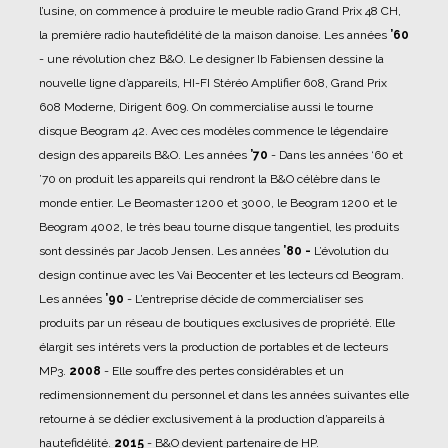
l’usine, on commence à produire le meuble radio Grand Prix 48 CH,
la première radio hautefidélité de la maison danoise.
Les années
’60
- une révolution chez B&O. Le designer Ib Fabiensen dessine la
nouvelle ligne d’appareils, HI-FI Stéréo Amplifier 608, Grand Prix
608 Moderne, Dirigent 609. On commercialise aussi le tourne
disque Beogram 42. Avec ces modèles commence le légendaire
design des appareils B&O.
Les années
’70
- Dans les années ‘60 et
’70 on produit les appareils qui rendront la B&O célèbre dans le
monde entier. Le Beomaster 1200 et 3000, le Beogram 1200 et le
Beogram 4002, le très beau tourne disque tangentiel, les produits
sont dessinés par Jacob Jensen.
Les années
’80 -
L’évolution du
design continue avec les Vai Beocenter et les lecteurs cd Beogram.
Les années
’90
- L’entreprise décide de commercialiser ses
produits par un réseau de boutiques exclusives de propriété. Elle
élargit ses intérets vers la production de portables et de lecteurs
MP3.
2008
- Elle souffre des pertes considérables et un
redimensionnement du personnel et dans les années suivantes elle
retourne à se dédier exclusivement à la production d’appareils à
hautefidélité.
2015
- B&O devient partenaire de HP.