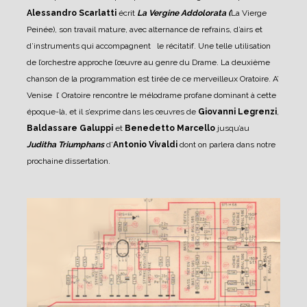
Alessandro Scarlatti
écrit
La Vergine Addolorata (
La Vierge
Peinée), son travail mature, avec alternance de refrains, d’airs et
d’instruments qui accompagnent le récitatif. Une telle utilisation
de l’orchestre approche l’œuvre au genre du Drame. La deuxième
chanson de la programmation est tirée de ce merveilleux Oratoire.
A’
Venise l’ Oratoire rencontre le mélodrame profane dominant à cette
époque-là, et il s’exprime dans les œuvres de
Giovanni Legrenzi
,
Baldassare Galuppi
et
Benedetto Marcello
jusqu’au
Juditha Triumphans
d’
Antonio Vivaldi
dont on parlera dans notre
prochaine dissertation.