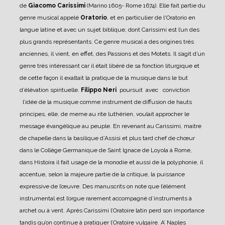
de
Giacomo Carissimi
(Marino 1605- Rome 1674).
Elle fait partie du
genre musical appelé
Oratorio
, et en particulier de l'Oratorio en
langue latine et avec un sujet biblique, dont Carissimi est l’un des
plus grands représentants.
Ce genre musical a des origines très
anciennes, il vient, en effet, des Passions et des Motets. Il s’agit d’un
genre très intéressant car il était libéré de sa fonction liturgique et
de cette façon il exaltait la pratique de la musique dans le but
d’élévation spirituelle.
Filippo Neri
poursuit avec conviction
l’idée de la musique comme instrument de diffusion de hauts
principes, elle, de meme au rite luthérien, voulait approcher le
message évangélique au peuple.
En revenant au Carissimi, maitre
de chapelle dans la basilique d’Assisi et plus tard chef de chœur
dans le Collège Germanique de Saint Ignace de Loyola à Rome,
dans Histoira il fait usage de la monodie et aussi de la polyphonie, il
accentue, selon la majeure partie de la critique, la puissance
expressive de l’œuvre. Des manuscrits on note que l’élément
instrumental est l’orgue rarement accompagné d’instruments à
archet ou à vent.
Après Carissimi l’Oratoire latin perd son importance
tandis qu’on continue à pratiquer l’Oratoire vulgaire.
A’ Naples