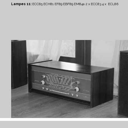
Lampes 11:
ECC85 ECH81 EF89 EBF89 EM84a 2 x ECC83 4 x ECL86