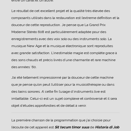
entre un canal et un autre.
Le résultat de cet excellent projet et la qualité très élevée des
composants utilisés dans la restauration est l’extreme définition et la
douceur de cette reproduction.
Je pense que La Grand Prix
Moderne Stéréo 608 est particulièrement adaptée pour des
enregistrements avec des voix solo ou des instruments solo.
La
musique New Age et la musique électronique sont reproduites
avec grande satisfaction.
L’inestimable magie est complète grace à
des sons chauds et précis livrés d’une charmante et rare machine
des années ‘60.
J’ai été tellement impressionné par la douceur de cette machine
que je pense qu’on peut l’utiliser pour la musicothérapie ou dans
des bains sonores. A’ cette fin l’usage d’instruments live est
imbattable.
Celui-ci est un sujet complexe et controversé et il sera
objet d’études approfondies et de débat à venir.
La première chanson de la programmation que j’ai choisie pour
l’écoute de cet appareil est
Sit tecum timor suus
de
Historia di Job