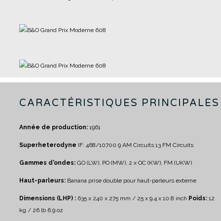
CARACTÉRISTIQUES PRINCIPALES
Année de production:
1961
Superheterodyne
IF: 468/10700
9 AM Circuits
13 FM Circuits
Gammes d'ondes:
GO (LW), PO (MW), 2 x OC (KW), FM (UKW)
Haut-parleurs:
Banana prise double pour haut-parleurs externe
Dimensions (LHP) :
635 x 240 x 275 mm / 25 x 9.4 x 10.8 inch
Poids:
12
kg / 26 lb 6.9 oz