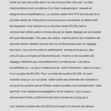
cirée qui les recueille dans un seul corps très robuste.
Le bloc
d’alimentation est constitué d’un bloc indépendant, séparé et
éloigné des amplificateurs.
La section radio AM/FM est douée d’un
double stade de fréquence moyenne pour améliorer la sélectivité
de l’appareil.
Une section d’un double triode ECC83 sert à
compenser l’atténuation introduite par le stade réglage de la tonalité
de type Baxandall.
Très peu de radios, meme parmi les modèles de
grande classe, étaient doués de circuit Baxandall pour le réglage
des tons. Les constructeurs préféraient, presque toujours, des
circuits plus simples et économiques, meme si les courbes de
réglage n’étaient pas complètement symétriques.
Les deux
amplificateurs, un pour chaque canal, sont composés, chacun d’eux,
d’un couple de ECL86. Pour un total de quatre ECL86.
Ils sont
montés chacun sur sa carte, cette carte est orientée de manière à
ce que les quatre valves finales soient posées horizontalement, cela
permet une meilleure propagation de la chaleur. Les tuyaux
deviennent froids uniformément dans toute leur longueur.
Les sections triode des ECL86 fournissent l’inversion de phase