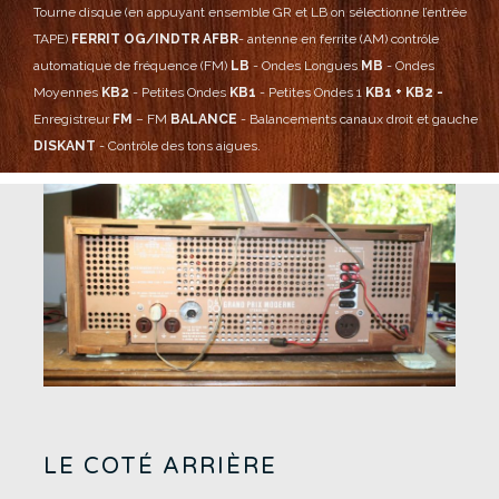
Tourne disque (en appuyant ensemble GR et LB on sélectionne l’entrée
TAPE)
FERRIT OG/INDTR AFBR
- antenne en ferrite (AM) contrôle
automatique de fréquence (FM)
LB
- Ondes Longues
MB
- Ondes
Moyennes
KB2
- Petites Ondes
KB1
- Petites Ondes 1
KB1 + KB2 -
Enregistreur
FM
– FM
BALANCE
- Balancements canaux droit et gauche
DISKANT
- Contrôle des tons aigues.
LE COTÉ ARRIÈRE