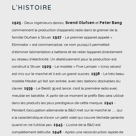
L'HISTOIRE
1925
- Deux ingénieurs danois,
Svend Olufsen
et
Peter Bang
commencent la production d’appareils radio dans le grenier de la
famille Olufsen à Struer.
1927
- Le premier appareil appelé «
Eliminator » est commercialisé, ce nom puisqu’il permettait
d’éliminer l’alimentation à batterie et de relier l’appareil directement
au réseau d’électricité. Un établissement pour la production est
construit à Struer.
1929
- Le modèle « Five Lamper » (cinq valves)
est mis sur le marché et il est un grand succès.
1938
- Le très beau
modèle Master 40 fait son entrée, avec des stations stockables du
clavier.
1939
- Le Beolit 39 est lancé, c’est la première radio avec
meuble en bakélite. A’ partir de ce moment le préfix Beo sera utilisé
dans les produits les plus prestigieux de cette marque.
1941
-
Pendant l’occupation allemande la B&O met sur le marché le …… qui
a la caractéristique d’avoir un petit volet qui couvre l’échelle parlante
quand on ne l’utilise pas.
1945
- L’usine de la B&O est
complètement détruite.
1948
- Après une reconstruction rapide de