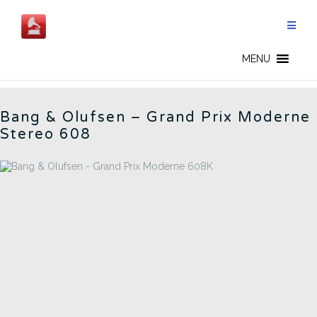
Aller
au
contenu
BANG & OLUFSEN - FR
MENU
Bang & Olufsen – Grand Prix Moderne
Stereo 608