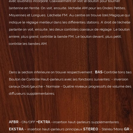
avec loudness incorporé.
Coaxialement on voit le bouton pour tourner
l’antenne en ferrite.
On voit, ensuite, l’échelle AM pour les Ondes Petites,
Moyennes et Longues. L’échelle FM.
Au centre on trouve l’œil Magique qui
indique le réglage meilleur dans les différentes stations.
A’ droit de l’échelle
parlante on voit, ensuite, les deux contrôles coaxiaux de réglage.
Le bouton
arrière, plus grand, contrôle la bande FM.
Le bouton devant, plus petit,
contrôle les bandes AM.
Dans la section inférieure on trouve respectivement :
BAS
-Contrôle tons bas
Bouton de Contrôle Haut-parleurs avec les fonctions suivantes:
- inversion
canaux Droit/gauche
- Normale
- Quatre niveaux progressifs de volume des
diffuseurs supplémentaires.
AFBR
- ON/OFF
+EKTRA
–insertion haut-parleurs supplémentaires
EKSTRA
– insertion haut-parleurs principaux
STEREO
- Stéréo/Mono
GR
–