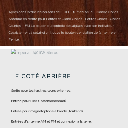
Après dans l’ordre les boutons de:
- OFF
- turnedisque
- Grande Ondes
-
Antenne en ferrite pour Petites et Grand Ondes
- Petites Ondes
- Ondes
Courtes
- FM
Le bouton du contrôle des aigues avec son indicateur.
Coaxialement à celui-ci on trouve le bouton de rotation de l’antenne en
Ferrite.
LE COTÉ ARRIÈRE
Sortie pour les haut-parleurs externes.
Entrée pour Pick-Up (tonabnehmer)
Entrée pour magnétophone à bande (Tonband)
Entrées d'antenne AM et FM et connexion à la terre.