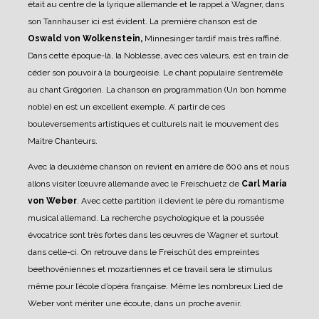
était au centre de la lyrique allemande et le rappel à Wagner, dans
son Tannhauser ici est évident. La première chanson est de
Oswald von Wolkenstein,
Minnesinger tardif mais très raffiné.
Dans cette époque-là, la Noblesse, avec ces valeurs, est en train de
céder son pouvoir à la bourgeoisie. Le chant populaire s’entremêle
au chant Grégorien. La chanson en programmation (Un bon homme
noble) en est un excellent exemple. A’ partir de ces
bouleversements artistiques et culturels nait le mouvement des
Maitre Chanteurs.
Avec la deuxième chanson on revient en arrière de 600 ans et nous
allons visiter l’œuvre allemande avec le Freischuetz de
Carl Maria
von Weber
. Avec cette partition il devient le père du romantisme
musical allemand. La recherche psychologique et la poussée
évocatrice sont très fortes dans les œuvres de Wagner et surtout
dans celle-ci. On retrouve dans le Freischüt des empreintes
beethovéniennes et mozartiennes et ce travail sera le stimulus
même pour l’école d’opéra française. Même les nombreux Lied de
Weber vont mériter une écoute, dans un proche avenir.