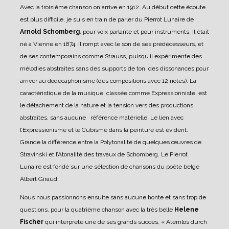
Avec la troisième chanson on arrive en 1912. Au début cette écoute
est plus difficile, je suis en train de parler du Pierrot Lunaire de
Arnold Schomberg
, pour voix parlante et pour instruments. Il était
né à Vienne en 1874. Il rompt avec le son de ses prédécesseurs, et
de ses contemporains comme Strauss, puisqu’il expérimente des
mélodies abstraites sans des supports de ton, des dissonances pour
arriver au dodécaphonisme (des compositions avec 12 notes). La
caractéristique de la musique, classée comme Expressionniste, est
le détachement de la nature et la tension vers des productions
abstraites, sans aucune référence matérielle. Le lien avec
l’Expressionisme et le Cubisme dans la peinture est évident.
Grande la différence entre la Polytonalité de quelques œuvres de
Stravinski et l’Atonalité des travaux de Schomberg. Le Pierrot
Lunaire est fondé sur une sélection de chansons du poète belge
Albert Giraud.
Nous nous passionnons ensuite sans aucune honte et sans trop de
questions, pour la quatrième chanson avec la très belle
Helene
Fischer
qui interprète une de ses grands succès, « Atemlos durch