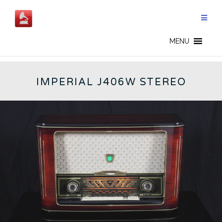
Aller
au
contenu
IMPERIAL - FR
MENU
IMPERIAL J406W STEREO