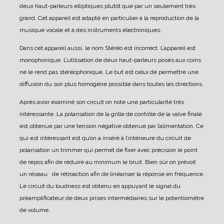
deux haut-parleurs elliptiques plutôt que par un seulement très
grand.
Cet appareil est adapté en particulier à la reproduction de la
musique vocale et à des instruments électroniques.
Dans cet appareil aussi, le nom Stéréo est incorrect. L’appareil est
monophonique. L’utilisation de deux haut-parleurs posés aux coins
ne le rend pas stéréophonique. Le but est celui de permettre une
diffusion du son plus homogène possible dans toutes les directions.
Après avoir examiné son circuit on note une particularité très
intéressante. La polarisation de la grille de contrôle de la valve finale
est obtenue par une tension négative obtenue par l’alimentation. Ce
qui est intéressant est qu’on a inséré à l’intérieure du circuit de
polarisation un trimmer qui permet de fixer avec précision le point
de repos afin de réduire au minimum le bruit.
Bien sûr on prévoit
un réseau de rétroaction afin de linéariser la réponse en fréquence.
Le circuit du loudness est obtenu en appuyant le signal du
préamplificateur de deux prises intermédiaires sur le potentiomètre
de volume.