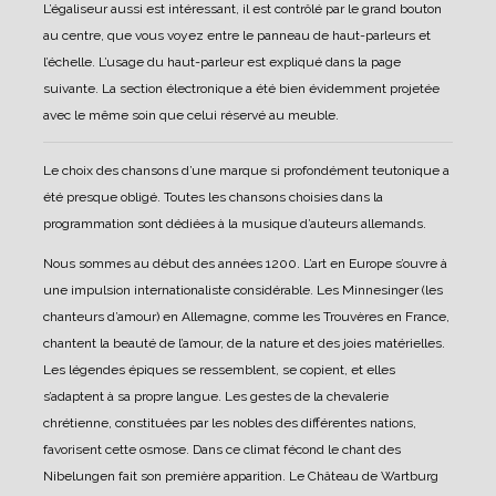
L’égaliseur aussi est intéressant, il est contrôlé par le grand bouton
au centre, que vous voyez entre le panneau de haut-parleurs et
l’échelle.
L’usage du haut-parleur est expliqué dans la page
suivante.
La section électronique a été bien évidemment projetée
avec le même soin que celui réservé au meuble.
Le choix des chansons d’une marque si profondément teutonique a
été presque obligé. Toutes les chansons choisies dans la
programmation sont dédiées à la musique d’auteurs allemands.
Nous sommes au début des années 1200. L’art en Europe s’ouvre à
une impulsion internationaliste considérable. Les Minnesinger (les
chanteurs d’amour) en Allemagne, comme les Trouvères en France,
chantent la beauté de l’amour, de la nature et des joies matérielles.
Les légendes épiques se ressemblent, se copient, et elles
s’adaptent à sa propre langue. Les gestes de la chevalerie
chrétienne, constituées par les nobles des différentes nations,
favorisent cette osmose. Dans ce climat fécond le chant des
Nibelungen fait son première apparition. Le Château de Wartburg