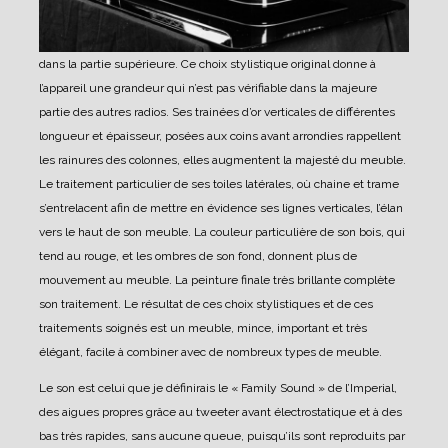
dans la partie supérieure. Ce choix stylistique original donne à
l’appareil une grandeur qui n’est pas vérifiable dans la majeure
partie des autres radios.
Ses trainées d’or verticales de différentes
longueur et épaisseur, posées aux coins avant arrondies rappellent
les rainures des colonnes, elles augmentent la majesté du meuble.
Le traitement particulier de ses toiles latérales, où chaine et trame
s’entrelacent afin de mettre en évidence ses lignes verticales, l’élan
vers le haut de son meuble.
La couleur particulière de son bois, qui
tend au rouge, et les ombres de son fond, donnent plus de
mouvement au meuble.
La peinture finale très brillante complète
son traitement.
Le résultat de ces choix stylistiques et de ces
traitements soignés est un meuble, mince, important et très
élégant, facile à combiner avec de nombreux types de meuble.
Le son est celui que je définirais le « Family Sound » de l’Imperial,
des aigues propres grâce au tweeter avant électrostatique et à des
bas très rapides, sans aucune queue, puisqu’ils sont reproduits par