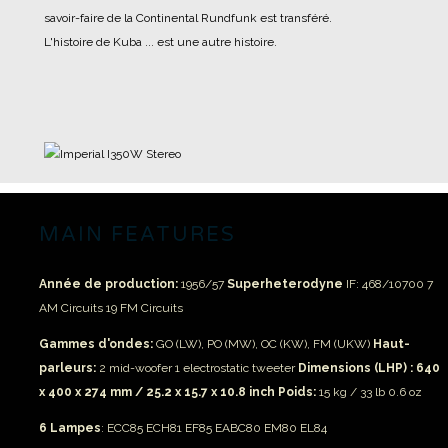
savoir-faire de la Continental Rundfunk est transféré.
L'histoire de Kuba ... est une autre histoire.
MAIN FEATURES
Année de production:
1956/57
Superheterodyne
IF: 468/10700
7
AM Circuits
19 FM Circuits
Gammes d'ondes:
GO (LW), PO (MW), OC (KW), FM (UKW)
Haut-
parleurs:
2 mid-woofer
1 electrostatic tweeter
Dimensions (LHP) : 640
x 400 x 274 mm / 25.2 x 15.7 x 10.8 inch
Poids:
15 kg / 33 lb 0.6 oz
6 Lampes
: ECC85 ECH81 EF85 EABC80 EM80 EL84