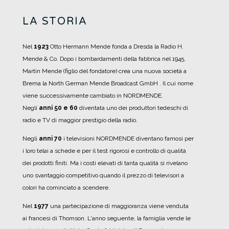
LA STORIA
Nel
1923
Otto Hermann Mende fonda a Dresda la Radio H.
Mende & Co. Dopo i bombardamenti della fabbrica nel 1945,
Martin Mende (figlio del fondatore) crea una nuova società a
Brema la North German Mende Broadcast GmbH . Il cui nome
viene successivamente cambiato in NORDMENDE.
Negli
anni 50 e 60
diventata uno dei produttori tedeschi di
radio e TV di maggior prestigio della radio.
Negli
anni 70
i televisioni NORDMENDE diventano famosi per
i loro telai a schede e per il test rigorosi e controllo di qualità
dei prodotti finiti. Ma i costi elevati di tanta qualità si rivelano
uno svantaggio competitivo quando il prezzo di televisori a
colori ha cominciato a scendere.
Nel
1977
una partecipazione di maggioranza viene venduta
ai francesi di Thomson. L'anno seguente, la famiglia vende le