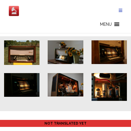
Aller
au
contenu
GERMAN RADIOS - FR
MENU
NOT TRANSLATED YET