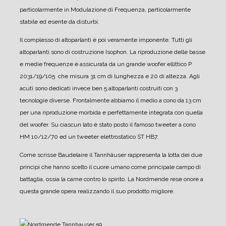
particolarmente in Modulazione di Frequenza, particolarmente
stabile ed esente da disturbi.
Il complesso di altoparlanti è poi veramente imponente. Tutti gli
altoparlanti sono di costruzione Isophon.
La riproduzione delle basse
e medie frequenze è assicurata da un grande woofer ellittico P
2031/19/105 che misura 31 cm di lunghezza e 20 di altezza.
Agli
acuti sono dedicati invece ben 5 altoparlanti costruiti con 3
tecnologie diverse.
Frontalmente abbiamo il medio a cono da 13 cm
per una riproduzione morbida e perfettamente integrata con quella
del woofer.
Su ciascun lato è stato posto il famoso tweeter a cono
HM 10/12/70 ed un tweeter elettrostatico ST HB7.
Come scrisse Baudelaire il Tannhäuser rappresenta la lotta dei due
princìpi che hanno scelto il cuore umano come principale campo di
battaglia, ossia la carne contro lo spirito.
La Nordmende rese onore a
questa grande opera realizzando il suo prodotto migliore.