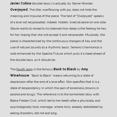
Javier Colina
(double bass,) is actually by Stevie Wonder,
Overjoyed
. The title, overflowing with joy, does not hide the
meaning and impulse of the piece. The text of "Overjoyed" speaks
of a love not reciprocated, indeed, hidden, lived all alone on one side.
Stevie wants to reveal to his beloved how deep is the feeling he has
for her, hoping that she will accept it and reciprocate. Musically, the
piece is characterized by the continuous changes of key and the
use of natural sounds as a rhythmic basis. Serrano's harmonica is
well enhanced by the Spectra Futura which puts it a head ahead of
the double bass, as it should be.
The
fourth song
is the famous
Back to Black
by
Amy
Winehouse
. “Back to Black” means returning to a state of
depression after the end of a love affair. She specifies that it is a
state of despondency in which the pain of loneliness drowns in
alcohol and drugs. The reference is to the tormented story with
Blake Fielder-Civil, which led to her death after a physically and
psychologically toxic marriage, where Amy, already debilitated by
eating disorders, did not last long.