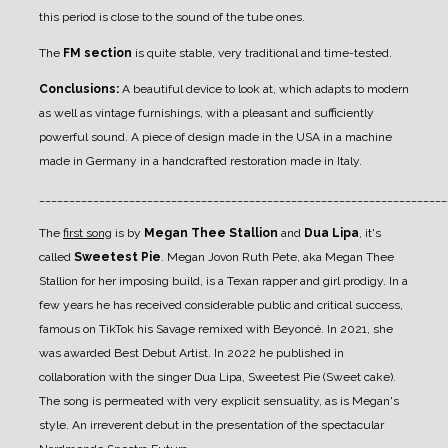
this period is close to the sound of the tube ones.
The
FM section
is quite stable, very traditional and time-tested.
Conclusions:
A beautiful device to look at, which adapts to modern
as well as vintage furnishings, with a pleasant and sufficiently
powerful sound. A piece of design made in the USA in a machine
made in Germany in a handcrafted restoration made in Italy.
____________________________________________________________________
The
first song
is by
Megan Thee Stallion
and
Dua Lipa
, it's
called
Sweetest Pie
. Megan Jovon Ruth Pete, aka Megan Thee
Stallion for her imposing build, is a Texan rapper and girl prodigy. In a
few years he has received considerable public and critical success,
famous on TikTok his Savage remixed with Beyoncé. In 2021, she
was awarded Best Debut Artist. In 2022 he published in
collaboration with the singer Dua Lipa, Sweetest Pie (Sweet cake).
The song is permeated with very explicit sensuality, as is Megan's
style. An irreverent debut in the presentation of the spectacular