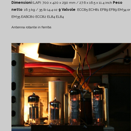
Dimensioni
(LAP): 700 x 420 x 290 mm / 27.6 x 16.5 x 11.4 inch
Peso
netto
: 16.3 kg / 35 lb 14.4 oz
9 Valvole
: ECC85 ECH81 EF89 EF89 EM34 or
EM35 EABC80 ECC82 EL84 EL84
Antenna rotante in ferrite.