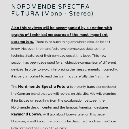
NORDMENDE SPECTRA
FUTURA (Mono - Stereo)
Also this reviews will be accompanied by a section with
graphs of technical measures of the most important
parameters.
There is no such thing anywhere else, as far as I
know. Not even the manufacturers themselves detailed the
technical features of their own devices at this level.
This new
section has been developed for an objective comparison of different
devices.
In order to avoid interpreting the measurements incorrectly,
it is very important to read the warnings carefully the first time.
The
Nordmende Spectra Futura
is the only transistor device of
the German brand that we will review on this site.
We will examine
it for its design resulting from the collaboration between the
Nordmende design center and the famous American designer
Raymond Loewy.
Will talk about Loewy later on this page.
However, we all know the products he designed, such as the Coca-
Cola bottle or the Lucky Strike pack.