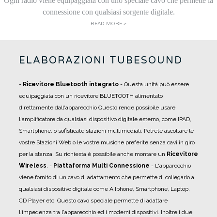
Ogni radio viene equipaggiata con uno speciale cavo che permette la
connessione con qualsiasi sorgente digitale.
READ MORE >
ELABORAZIONI TUBESOUND
-
Ricevitore Bluetooth integrato
- Questa unità può essere
equipaggiata con un ricevitore BLUETOOTH alimentato
direttamente dall'apparecchio Questo rende possibile usare
l'amplificatore da qualsiasi dispositivo digitale esterno, come IPAD,
Smartphone, o sofisticate stazioni multimediali. Potrete ascoltare le
vostre Stazioni Web o le vostre musiche preferite senza cavi in giro
per la stanza. Su richiesta è possibile anche montare un
Ricevitore
Wireless
.
-
Piattaforma Multi Connessione
- L'apparecchio
viene fornito di un cavo di adattamento che permette di collegarlo a
qualsiasi dispositivo digitale come A Iphone, Smartphone, Laptop,
CD Player etc. Questo cavo speciale permette di adattare
l'impedenza tra l'apparecchio ed i moderni dispositivi. Inoltre i due