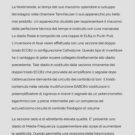
La Nordmende, ai tempi del suo massimo splendore e sviluppo
tecnologico volle chiamare Tannhäuser il suo apparecchio più bello
mai prodotto.
Un apparecchio studiato per rappresentare il massimo
della perfezione tecnica del tempo e costruito con cura maniacale.
Lo stadio finale è composto da una coppia di EL84 in Push-Pull.
L'inversione di fase veien effettuata con una sezione del doppio
triodo ECC82 in configurazione Cathodyne. Questo tipo di invertitore
ha il vantaggio di poter essere collegato direttamente allo stadio
precedente.
Tale stadio è costituito dalla sezione rimanente del
doppio triodo ECC82 che provvede ad amplificare il segnale dopo
l'attenuazione derivante dal circuito del controllo di toni.
Il triodo
contenuto nella valvola multifunzione EABC80 costituisce il
preamplificatore di ingresso e riceve il segnale da un potenziometro
logaritmico con 3 prese intermedie per un complesso ed
accuratissimo circuito di controllo fisiologico di volume.
La sezione radio è di altrettanta elevata qualità. E' presente uno
stadio di Media Frequenza supplementare allo scopo di aumentare
la selettività.
Questo permette una ricezione delle trasmissioni,