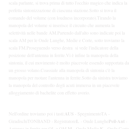
scala parlante, si trova prima di tutto l'occhio magico che indica la
perfetta sintonizzazione di ciascuna stazione.
Sotto si trova il
comando del volume (con loudness incorporato).
Tirando la
manopola del volume si inserisce il circuito che aumenta la
selettività nelle bande AM.
Partendo dall'alto sono indicate poi la
scala AM per le Onde Lunghe, Medie e Corte, sotto troviamo la
scala FM.
Proseguendo verso destra si vede l'indicatore della
posizione dell'antenna in ferrite.
Vi è infine la manopola della
sintonia, il cui movimento è molto piacevole essendo supportata da
un grosso volano.
Coassiale alla manopola di sintonia c'è la
manopola per ruotare l'antenna in ferrite.
Sotto da sinistra troviamo
la manopola del controllo degli acuti immersa in un piacevole
alloggiamento di bachelite con effetto avorio.
AUS
Nell'ordine troviamo poi i tasti:
- Spegnimento
TA -
L
Peil-Ant
Giradischi
TONBAND - Registratore
- Onde Lunghe
-
M
K
Antenna in ferrite per OL e OM
- Onde Medie
- Onde Corte