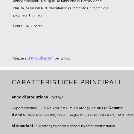
azioni rimanenti. Nel 1980, le fabbriche di Brema viene
chiusa, NORDMENDE diventando puramente un marchio di
proprietà Thomson.
Fonte - Wikipedia
Grazie a
Dan Ludington
per la foto.
CARATTERISTICHE PRINCIPALI
Anno di produzione:
1957/58
Supereterodina IF 460/10700
10 Circuiti AM
13 Circuiti FM
Gamme
d'onda
: Onde Medie (OM), Onde Lunghe (OL), Onde Corte (OC), FM (UKW)
Altoparlanti
:
1 woofer
3 tweeter a cono
2 tweeter elettrostatici