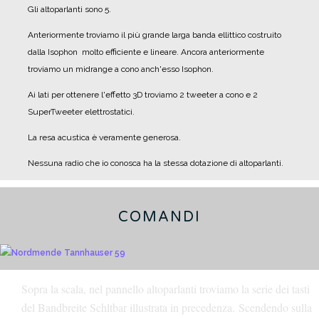
Gli altoparlanti sono 5.
Anteriormente troviamo il più grande larga banda ellittico costruito
dalla Isophon molto efficiente e lineare.
Ancora anteriormente
troviamo un midrange a cono anch'esso Isophon.
Ai lati per ottenere l'effetto 3D troviamo 2 tweeter a cono e 2
SuperTweeter elettrostatici.
La resa acustica è veramente generosa.
Nessuna radio che io conosca ha la stessa dotazione di altoparlanti.
COMANDI
Sopra la scala, nel pannello altoparlanti troviamo la serie dei tasti
del Bandbreite Schltbar illustrata in precedenza.
Scendendo sulla