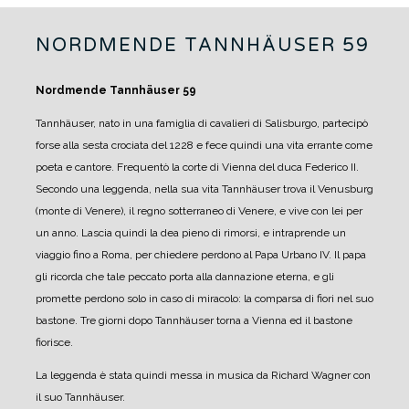
NORDMENDE TANNHÄUSER 59
Nordmende Tannhäuser 59
Tannhäuser, nato in una famiglia di cavalieri di Salisburgo, partecipò
forse alla sesta crociata del 1228 e fece quindi una vita errante come
poeta e cantore. Frequentò la corte di Vienna del duca Federico II.
Secondo una leggenda, nella sua vita Tannhäuser trova il Venusburg
(monte di Venere), il regno sotterraneo di Venere, e vive con lei per
un anno. Lascia quindi la dea pieno di rimorsi, e intraprende un
viaggio fino a Roma, per chiedere perdono al Papa Urbano IV. Il papa
gli ricorda che tale peccato porta alla dannazione eterna, e gli
promette perdono solo in caso di miracolo: la comparsa di fiori nel suo
bastone. Tre giorni dopo Tannhäuser torna a Vienna ed il bastone
fiorisce.
La leggenda è stata quindi messa in musica da Richard Wagner con
il suo Tannhäuser.