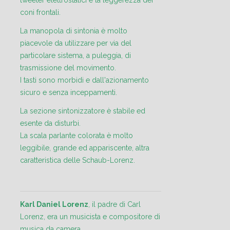
tweeter elettrostatici e la leggerezza dei
coni frontali.
La manopola di sintonia è molto
piacevole da utilizzare per via del
particolare sistema, a puleggia, di
trasmissione del movimento.
I tasti sono morbidi e dall'azionamento
sicuro e senza inceppamenti.
La sezione sintonizzatore è stabile ed
esente da disturbi.
La scala parlante colorata è molto
leggibile, grande ed appariscente, altra
caratteristica delle Schaub-Lorenz.
Karl Daniel Lorenz
, il padre di Carl
Lorenz, era un musicista e compositore di
musica da camera.