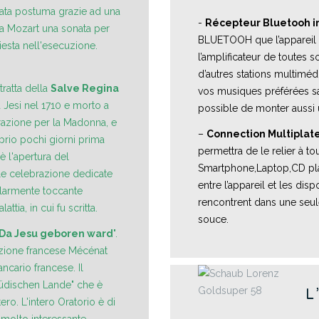
icata postuma grazie ad una
-
Récepteur Bluetooh i
a Mozart una sonata per
BLUETOOH que l’appareil a
iesta nell'esecuzione.
l’amplificateur de toutes
d’autres stations multimé
tratta della
Salve Regina
vos musiques préférées sa
a Jesi nel 1710 e morto a
possible de monter aussi
erazione per la Madonna, e
–
Connection Multiplat
oprio pochi giorni prima
permettra de le relier à
è l'apertura del
Smartphone,Laptop,CD pla
le celebrazione dedicate
entre l’appareil et les dis
olarmente toccante
rencontrent dans une seu
tia, in cui fu scritta.
souce.
Da Jesu geboren ward
".
azione francese Mécénat
cario francese. Il
jüdischen Lande" che è
L
ero. L'intero Oratorio è di