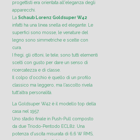
progettisti era orientata all'eleganza degli
apparecchi.
La
Schaub Lorenz Goldsuper W42
infatti ha una linea snella ed elegante. Le
superfici sono mosse, le venature del
legno sono simmetriche e scelte con
cura.
I fregi, gli ottoni, le tele, sono tutti elementi
scelti con gusto per dare un senso di
ricercatezza e di classe.
Il colpo d'occhio è quello di un profilo
classico ma leggero, ma l'ascolto rivela
tutt'altra personalità.
La Goldsuper W42 è il modello top della
casa nel 1957.
Uno stadio finale in Push-Pull composto
da due Triodo-Pentodo ECL82. Una
potenza d'uscita misurata di 6,6 W RMS,