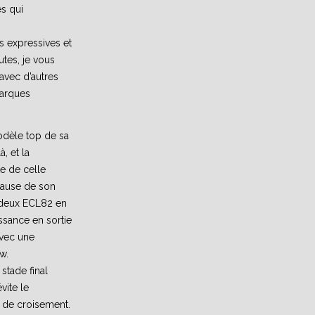
s qui
 expressives et
tes, je vous
 avec d’autres
marques
odèle top de sa
, et la
e de celle
cause de son
ir deux ECL82 en
sance en sortie
avec une
w.
stade final
vite le
 de croisement.