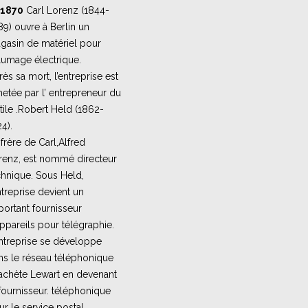
1870
Carl Lorenz (1844-
9) ouvre à Berlin un
gasin de matériel pour
llumage électrique.
ès sa mort, l’entreprise est
hetée par l’ entrepreneur du
tile .Robert Held (1862-
4).
frère de Carl,Alfred
renz, est nommé directeur
chnique. Sous Held,
ntreprise devient un
portant fournisseur
ppareils pour télégraphie.
entreprise se développe
ns le réseau téléphonique
 achète Lewart en devenant
fournisseur. téléphonique
r le service postal.