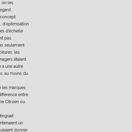
 on les
egard.
 concept
, d’optimisation
es d’échelle
nt pas.
pas seulement
oitures, les
nagers étaient
 à une autre
es, au moins du
ire les marques
différence entre
ne Citroen ou
tinguait
ntenaient un
oulaient donner