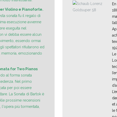
 molto interessante.
En
r Violino e Pianoforte.
188
ta sonata fu il regalo di
ma
prima esecuzione avvenne
l’a
re eseguita nel
Apr
non vi debba essere alcun
ac
 movimento, essendo ormai
tex
li spettatori rifiutarono ed
192
o, a memoria, emozionando
Le 
Lo
te
onata for Two Pianos
l’e
ndo al forma sonata
im
ecedenza. Nel primo
d’a
cata per poi essere
L’
are. La Sonata di Bartok è
da
elle prossime recensioni
et
 l'opera più tormentata,
le 
pou