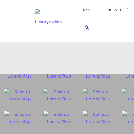
Aller
au
ACCUEIL
NOUVEAUTÉS
contenu
GERMAN RADIOS - FR
SCHAUB LORENZ GOLDSUP