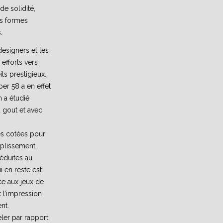
de solidité,
es formes
.
esigners et les
 efforts vers
ls prestigieux.
r 58 a en effet
n a étudié
 gout et avec
es cotées pour
plissement.
éduites au
i en reste est
e aux jeux de
 l’impression
nt.
er par rapport