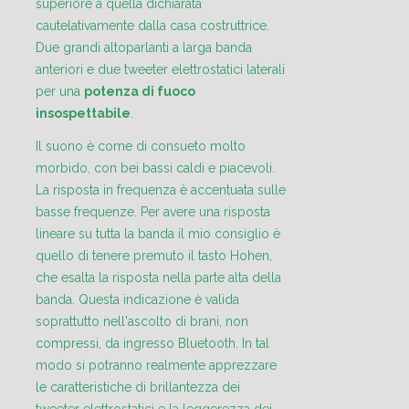
superiore a quella dichiarata
cautelativamente dalla casa costruttrice.
Due grandi altoparlanti a larga banda
anteriori e due tweeter elettrostatici laterali
per una
potenza di fuoco
insospettabile
.
Il suono è come di consueto molto
morbido, con bei bassi caldi e piacevoli.
La risposta in frequenza è accentuata sulle
basse frequenze. Per avere una risposta
lineare su tutta la banda il mio consiglio è
quello di tenere premuto il tasto Hohen,
che esalta la risposta nella parte alta della
banda. Questa indicazione è valida
soprattutto nell'ascolto di brani, non
compressi, da ingresso Bluetooth. In tal
modo si potranno realmente apprezzare
le caratteristiche di brillantezza dei