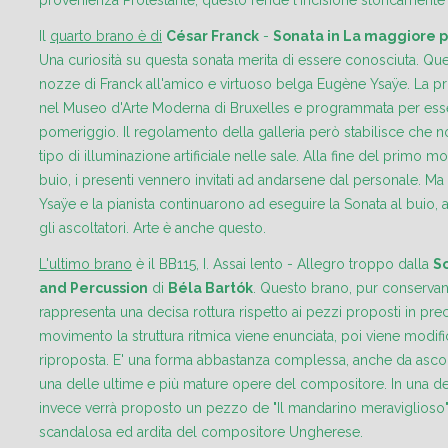
provenienza Protestante, questo rende l'incisione storicamente
Il
quarto brano è di
César Franck
-
Sonata in La maggiore pe
Una curiosità su questa sonata merita di essere conosciuta. Ques
nozze di Franck all'amico e virtuoso belga Eugène Ysaÿe. La 
nel Museo d'Arte Moderna di Bruxelles e programmata per esse
pomeriggio. Il regolamento della galleria però stabilisce che 
tipo di illuminazione artificiale nelle sale. Alla fine del primo
buio, i presenti vennero invitati ad andarsene dal personale. Ma g
Ysaÿe e la pianista continuarono ad eseguire la Sonata al bui
gli ascoltatori. Arte è anche questo.
L'ultimo brano
è il BB115, I. Assai lento - Allegro troppo dalla
S
and Percussion
di
Béla Bartók
. Questo brano, pur conserva
rappresenta una decisa rottura rispetto ai pezzi proposti in pr
movimento la struttura ritmica viene enunciata, poi viene modifi
riproposta. E' una forma abbastanza complessa, anche da ascolt
una delle ultime e più mature opere del compositore. In una d
invece verrà proposto un pezzo de "Il mandarino meraviglioso",
scandalosa ed ardita del compositore Ungherese.