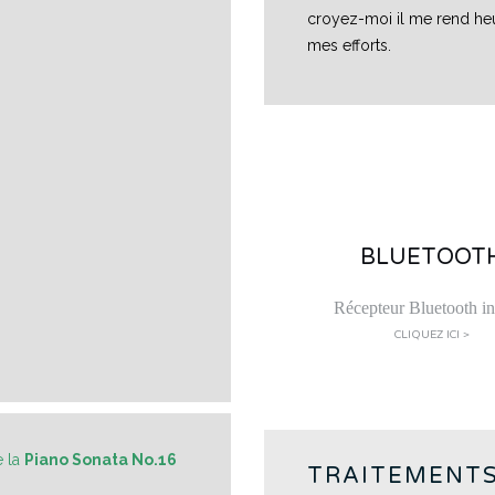
croyez-moi il me rend he
mes efforts.
BLUETOOT
Récepteur Bluetooth in
CLIQUEZ ICI >
 la
Piano Sonata No.16
TRAITEMENT