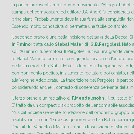
In particolare ascoltiamo il primo movimento, l'Allegro. Pubbl
stampa del compositore ed editore J.A. André fu considerata d
principianti. Probabilmente deve la sua fama alla semplicità rich
Essendo molto conosciuta ci permette una facile confronto.
Il
secondo brano
è una bella incisione del 1999 della Decca. Si 
in F minor
tratta dallo
Stabat Mater
di
G.B.Pergolesi
. Nato 
soli 26 anni di tubercolosi. Il Pergolesi nutriva una grande ven
lo Stabat Mater fu terminato, con grande tenacia dall'autore pr
della sua morte. Lo Stabat Mater, attribuito a Jacopone da Todi, 
componimento poetico, inizialmente recitato e poi cantato, nel
alla Vergine Addolorata. La trascrizione del Pergolesi è partic
considerando anche il contesto di sofferenza derivante dalla malat
Il
terzo brano
è un recitativo di
F.Mendelssohn
, il cui titolo è "
E' tratto da un compact disk prodotto dell'encomiabile associ
Musical Société Générale, fondazione dell'omonimo gruppo ban
recitativo inizia con "Da Jesus geboren ward zu Bethlehem im 
l'incipit del Vangelo di Matteo 2,1 nella trascrizione di Martin Lut