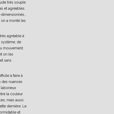
ude très souple
as et agréables.
r-dimensionnés.,
g on a monté les
très agréable à
er système, de
 du mouvement.
t on les
et sans
ficile à faire à
n des nuances
s laborieux
entre la couleur
ces, mais aussi
ette dernière. Le
 formidable et