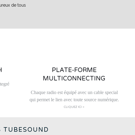
ureux de tous
H
PLATE-FORME
MULTICONNECTING
tegré
Chaque radio est équipé avec un cable special
qui permet le lien avec toute source numérique.
CLIQUEZ ICI >
S TUBESOUND