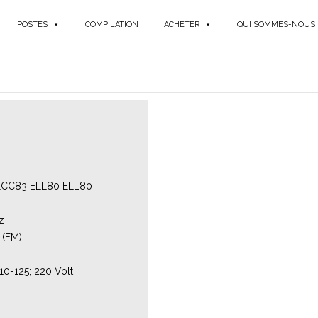
POSTES
COMPILATION
ACHETER
QUI SOMMES-NOUS
ECC83 ELL80 ELL80
z
. (FM)
.
10-125; 220 Volt