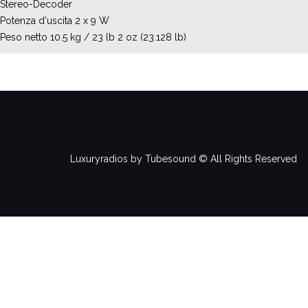
Stereo-Decoder
Potenza d'uscita 2 x 9 W
Peso netto 10.5 kg / 23 lb 2 oz (23.128 lb)
Luxuryradios by Tubesound © All Rights Reserved