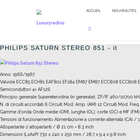
Aller
au
ACCUEIL
NOUVEAUTÉS
contenu
GERMAN RADIOS - FR
PHILIPS SATURN STEREO 851 - it
Anno: 1966/1967
Valvole ECC85 ECH81 EAF801 EF184 EM87 EM87 ECC808 ECC808 
Semiconduttori 4× AF126
Principio generale Supereterodina (in generale); ZF/IF 460/10700 kH
N. di circuiti accordati 6 Circuiti Mod. Amp. (AM) 12 Circuiti Mod. Freq
Gamme d'onda Onde medie (OM), lunghe (OL), corte (OC) e MF (FM)
Tensioni di funzionamento Alimentazione a corrente alternata (CA) / 1
Altoparlante 2 altoparlanti / Ø 21 cm = 8.3 inch
Dimensioni (LxAxP) 730 x 240 x 250 mm / 28.7 x 9.4 x 9.8 inch