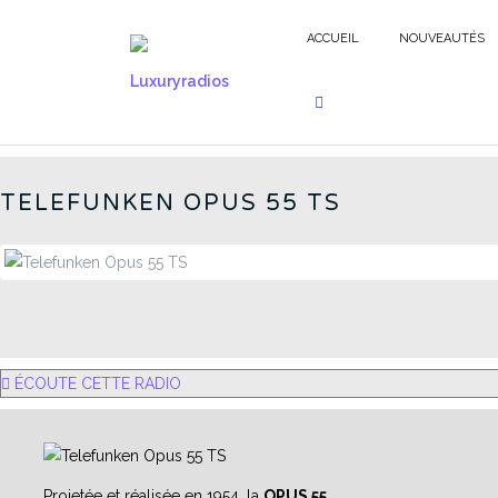
Aller
au
ACCUEIL
NOUVEAUTÉS
contenu
GERMAN RADIOS - FR
TELEFUNKEN OPUS 55 TS
ÉCOUTE CETTE RADIO
Projetée et réalisée en 1954, la
OPUS 55