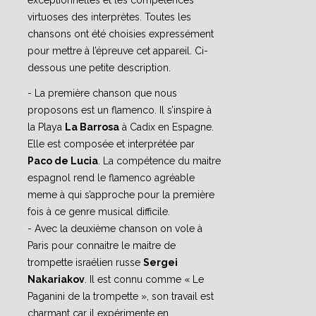
exceptionnelles et les compétences
virtuoses des interprètes. Toutes les
chansons ont été choisies expressément
pour mettre à l’épreuve cet appareil. Ci-
dessous une petite description.
- La première chanson que nous
proposons est un flamenco. Il s’inspire à
la Playa
La Barrosa
à Cadix en Espagne.
Elle est composée et interprétée par
Paco de Lucia
. La compétence du maitre
espagnol rend le flamenco agréable
meme à qui s’approche pour la première
fois à ce genre musical difficile.
- Avec la deuxième chanson on vole à
Paris pour connaitre le maitre de
trompette israélien russe
Sergei
Nakariakov
. Il est connu comme « Le
Paganini de la trompette », son travail est
charmant car il expérimente en