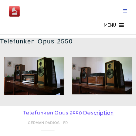
Aller
au
contenu
GERMAN RADIOS - FR
MENU
Telefunken Opus 2550
Telefunken Opus 2550 Description
GERMAN RADIOS - FR