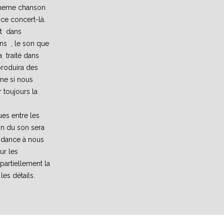
 meme chanson
ce concert-là.
et dans
ns , le son que
 traité dans
 produira des
me si nous
 toujours la
ues entre les
on du son sera
ndance à nous
ur les
partiellement la
les détails.