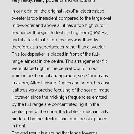
very ready, really powerful and without tails.
In our opinion, the original 5330F15 electrostatic
tweeter is too inefficient compared to the large oval
mid-woofer and above all it has a too high cutoff
frequency. It begins to feel starting from 9600 Hz,
and at a level that is too low anyway. It works
therefore as a supertweeter rather than a tweeter.
This loudspeaker is placed in front of the full-
range, almost in the centre. This arrangement (if it
were placed right in the centre) would in our
opinion be the ideal arrangement, see Goodmans
Triaxiom, Altec Lansing Duplex and so on, because
it allows very precise focusing of the sound image.
However, since the mid-high frequencies emitted
by the full range are concentrated right in the
central part of the cone, the treble is mechanically
hindered by the electrostatic loudspeaker placed
in front.
The end result is a sound that tends towards