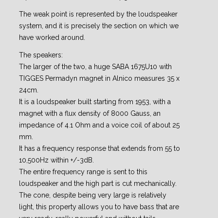
The weak point is represented by the loudspeaker
system, and it is precisely the section on which we
have worked around.
The speakers:
The larger of the two, a huge SABA 1675U10 with
TIGGES Permadyn magnet in Alnico measures 35 x
24cm.
It is a loudspeaker built starting from 1953, with a
magnet with a flux density of 8000 Gauss, an
impedance of 4.1 Ohm and a voice coil of about 25
mm.
It has a frequency response that extends from 55 to
10,500Hz within +/-3dB.
The entire frequency range is sent to this
loudspeaker and the high part is cut mechanically.
The cone, despite being very large is relatively
light, this property allows you to have bass that are