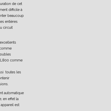
uration de cet
ent difficile à
nter beaucoup
es entières
u circuit
’excellents
8 comme
doubles
CLL800 comme
ssi toutes les
ntenir
ions.
nt automatique
, en effet la
 appareil est