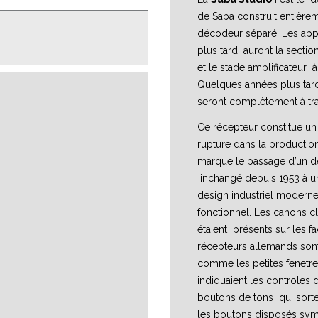
de Saba construit entière
décodeur séparé. Les appa
plus tard auront la sectio
et le stade amplificateur à 
Quelques années plus tard
seront complètement à tra
Ce récepteur constitue u
rupture dans la production
marque le passage d’un de
inchangé depuis 1953 à u
design industriel moderne,
fonctionnel. Les canons c
étaient présents sur les f
récepteurs allemands sont 
comme les petites fenetre
indiquaient les controles d
boutons de tons qui sorten
les boutons disposés sym