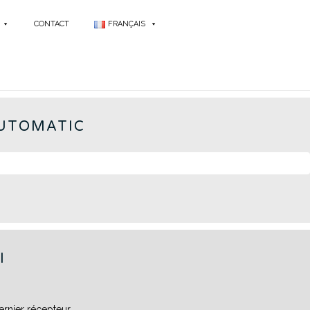
CONTACT
FRANÇAIS
ABA - FR
AUTOMATIC
I
ernier récepteur