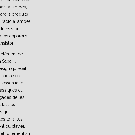
ment à lampes,
reils produits
n radio à lampes
transistor.
 les appareils
nsistor.
n élément de
 Saba. Il
sign qui était
ne idée de
 essentiel et
lassiques qui
açades de les
laissés ,
s qui
es tons, les
t du clavier,
étriquement sur