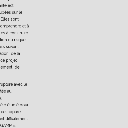
ante ect.
pées sur le
 Elles sont
 comprendre et à
les à construire
ution du risque
ils suivant
sation de la
 ce projet
vènement de
upture avec le
ntée au
.
 été étudié pour
cet appareil.
nt difficilement
E GAMME.