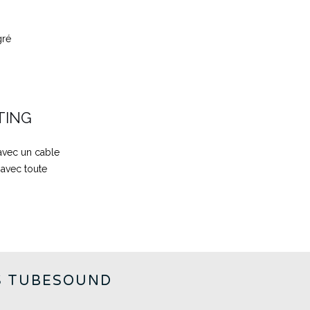
gré
TING
avec un cable
 avec toute
S TUBESOUND