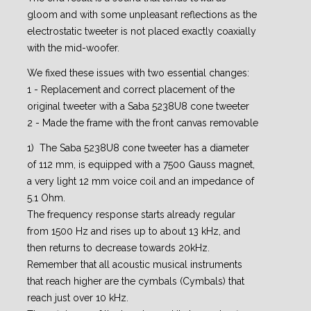
gloom and with some unpleasant reflections as the
electrostatic tweeter is not placed exactly coaxially
with the mid-woofer.
We fixed these issues with two essential changes:
1 - Replacement and correct placement of the
original tweeter with a Saba 5238U8 cone tweeter
2 - Made the frame with the front canvas removable
1) The Saba 5238U8 cone tweeter has a diameter
of 112 mm, is equipped with a 7500 Gauss magnet,
a very light 12 mm voice coil and an impedance of
5.1 Ohm.
The frequency response starts already regular
from 1500 Hz and rises up to about 13 kHz, and
then returns to decrease towards 20kHz.
Remember that all acoustic musical instruments
that reach higher are the cymbals (Cymbals) that
reach just over 10 kHz.