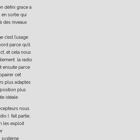
 défini grace à
en sortie qui
 à des niveaux
e c’est l’usage
bord parce qu’il
t, et cela nous
ilement la radio
t ensuite parce
ppairer cet
rs plus adaptes
position plus
e idéale.
récepteurs nous
io I fait partie,
n les exploit
er
n système