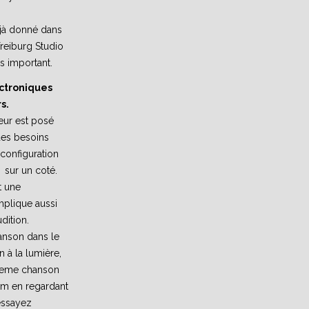
déjà donné dans
Freiburg Studio
ès important.
ectroniques
s.
eur est posé
des besoins
configuration
n sur un coté.
t une
implique aussi
dition.
anson dans le
 à la lumière,
 meme chanson
m en regardant
essayez