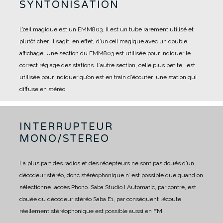
SYNTONISATION
L’œil magique est un EMM803. Il est un tube rarement utilisé et
plutôt cher. Il s’agit, en effet, d’un œil magique avec un double
affichage.
Une section du EMM803 est utilisée pour indiquer le
correct réglage des stations.
L’autre section, celle plus petite, est
utilisée pour indiquer qu’on est en train d’écouter une station qui
diffuse en stéréo.
INTERRUPTEUR
MONO/STEREO
La plus part des radios et des récepteurs ne sont pas doués d’un
décodeur stéréo, donc stéréophonique n’ est possible que quand on
sélectionne l’accès Phono.
Saba Studio I Automatic, par contre, est
douée du décodeur stéréo Saba E1, par conséquent l’écoute
réellement stéréophonique est possible aussi en FM.