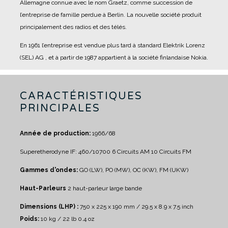
Allemagne connue avec le nom Graetz, comme succession de
l’entreprise de famille perdue à Berlin. La nouvelle société produit
principalement des radios et des télés.
En 1961 l’entreprise est vendue plus tard à standard Elektrik Lorenz
(SEL) AG , et à partir de 1987 appartient à la société finlandaise Nokia.
CARACTÉRISTIQUES
PRINCIPALES
Année de production:
1966/68
Superetherodyne IF: 460/10700
6 Circuits AM
10 Circuits FM
Gammes d'ondes:
GO (LW), PO (MW), OC (KW), FM (UKW)
Haut-Parleurs
2 haut-parleur large bande
Dimensions (LHP) :
750 x 225 x 190 mm / 29.5 x 8.9 x 7.5 inch
Poids:
10 kg / 22 lb 0.4 oz