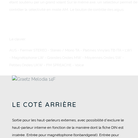
étant soutenu par un grand volant
Sur le même axe, un sélecteur permet de
contrôler la sélectivité en mode AM.
Le bouton de contrôle des aigus.
Le clavier:
AUS - Fermer
STEREO - Stéréo / Mono
TA - Platines Vinyles
TB (TA + LW)
- Magnétophone
LW - Grandes Ondes
MW - Moyennes Ondes
SW -
Petites Ondes
UKW - FM
SPREACHE - Voice
LE COTÉ ARRIÈRE
Sortie pour les haut-parleurs externes, avec possibilité d'exclure le
haut-parleur interne en fonction de la manière dont la fiche DIN est
insérée.
Entrée pour magnétophone (tonbandgerat).
Entrée pour