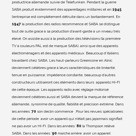
productrice allemande suivie de Telefunken.
Pendant la guerre
SABA produit évidemment des appareillages militaires et en
1945
l’entreprise est complètement détruite dans un borbardement.
En
1947
la production des radios recommence et SABA se distingue
tout de suite grace à sa production d’avant-garde à un niveau très
élevé.
On assiste aussi à la production des télévisions (la première
TV à couleurs PAL est de marque SABA), ainsi que des appareils
électroménagers et des appareils médicaux.
Beaucoup d’italiens
travaillent chez SABA.
Les haut-parleurs Greencone en Alnic
deviennent célèbres grace à leurs caractéristiques de linéarité,
tenue en puissance, impédence constante, beaucoup d’autres
constructeurs utiliseront ces éléments dans leurs appareils HI-FI
de cette époque.
Les appareils radio avec réglage motorisé
deviennent célèbres aussi et SABA devient la marque de référence
allemande, synonime de qualité, fiabilité et precision extrème.
Dans
les années ’
70
son declin commence .Pour les revues spécialisées
de cette période avoir un appareil qui n’était pas japonnais signifiait
ne pas avoir un HI-FI. Dans les années ’
80
la Thompson relève
SABA.
Dans les années ’
90
marche arrière :avoir un appareil