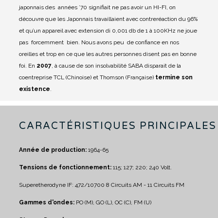
japonnais des années ’70 signifiait ne pas avoir un HI-FI, on
découvre que les Japonnais travaillaient avec contreréaction du 96%
et qu’un appareil avec extension di 0,001 db de 1 à 100KHz ne joue
pas forcemment bien.
Nous avons peu de confiance en nos
oreilles et trop en ce que les autres personnes disent pas en bonne
foi.
En
2007
, à cause de son insolvabilité SABA disparait de la
coentreprise TCL (Chinoise) et Thomson (Française)
termine son
existence
.
CARACTÉRISTIQUES PRINCIPALES
Année de production:
1964-65
Tensions de fonctionnement:
115; 127; 220; 240 Volt.
Superetherodyne IF: 472/10700
8 Circuits AM - 11 Circuits FM
Gammes d'ondes:
PO (M), GO (L), OC (C), FM (U)