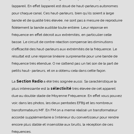
l’appareil. En effet l’appareil est doué de haut-parleurs autonomes
pour chaque canal. Ces haut-parleurs, bien qu’ils soient à large
bande et de qualité très élevée, ne sont pas à mesure de reproduire
fidèlement la bande audible toute entière. Leur réponse en
fréquence en effet décroit aux extrémités, en particulier celle
basse. Le circuit de contre-réaction compense les diminutions
d’efficacité des haut-parleurs aux extrémités de la fréquence. Le
résultat est une réponse linéaire surprenante pour une bande de
fréquence très étendue. O ne s’attend pas un tel son de la part de
petits haut- parleurs, et on a obtenu cela dans cette façon.
La
Section Radio
a été très soignée aussi. Sa caractéristique la
plus intéressante est la
sélectivité
très élevée de cet appareil
due au double stade de Moyenne Fréquence. En effet vous pouvez
voir, dans les photos, les deux pentodes EF89 et les nombreux
transformateurs MF. En FM on a meme réalisé un transformateur
accordé supplémentaire à l’intérieur du convertisseur pour rendre
encore plus stable et insensible aux bruits, la réception de ces
fréquences.