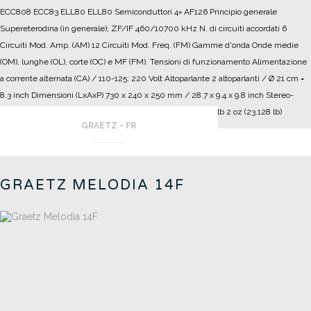
ECC808 ECC83 ELL80 ELL80
Semiconduttori 4× AF126
Principio generale
Supereterodina (in generale); ZF/IF 460/10700 kHz
N. di circuiti accordati 6
Circuiti Mod. Amp. (AM) 12 Circuiti Mod. Freq. (FM)
Gamme d'onda Onde medie
(OM), lunghe (OL), corte (OC) e MF (FM).
Tensioni di funzionamento Alimentazione
a corrente alternata (CA) / 110-125; 220 Volt
Altoparlante 2 altoparlanti / Ø 21 cm =
8.3 inch
Dimensioni (LxAxP) 730 x 240 x 250 mm / 28.7 x 9.4 x 9.8 inch
Stereo-
Decoder
Potenza d'uscita 2 x 9 W
Peso netto 10.5 kg / 23 lb 2 oz (23.128 lb)
GRAETZ - FR
GRAETZ MELODIA 14F