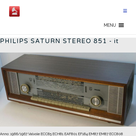
Aller
au
contenu
GERMAN RADIOS - FR
MENU
PHILIPS SATURN STEREO 851 - it
Anno: 1966/1967
Valvole ECC85 ECH81 EAF801 EF184 EM87 EM87 ECC808