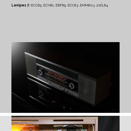
Lampes 7:
ECC85, ECH81, EBF89, ECC83, EMM803, 2xEL84