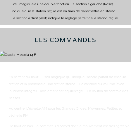
L’œil magique a une double fonction.
La section à gauche (Rose)
indique que la station reçue est en train de transmettre en stéréo.
La section à droit (Vert) indique le réglage parfait de la station reçue.
LES COMMANDES
En partant du haut:
- L'œil magique qui indique l'accord parfait de chaque
station et la présence d'une station stéréo.
- Le contrôle du volume (avec
loudness intégré)
- Axialement cet équilibrage.
- Le bouton de contrôle des
basses
Au centre:
L'échelle AM pour les Grandes Ondes, Moyennes, Petites et
l'échelle FM.
De haut en bas:
Le pommeau d'accord dont le mouvement est très agréable