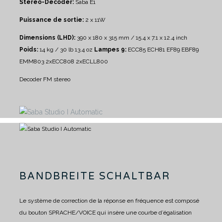
Stereo-Decoder:
Saba E1
Puissance de sortie:
2 x 11W
Dimensions (LHD):
390 x 180 x 315 mm / 15.4 x 7.1 x 12.4 inch
Poids:
14 kg / 30 lb 13.4 oz
Lampes 9:
ECC85 ECH81 EF89 EBF89
EMM803 2xECC808 2xECLL800
Decoder FM stereo
BANDBREITE SCHALTBAR
Le système de correction de la réponse en fréquence est composé
du bouton SPRACHE/VOICE qui insère une courbe d’égalisation