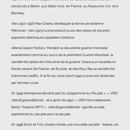
construits à Berlin, aux Etats Unis, en France, au Royaume-Uni, et à
Bombay.
Vers 1910-1916 Max Graetz développe la fameuse lanterne
Petromax. Vers 1925 l’usine produit aussi des radios et d’autres
appareils électriques appelées Graetzor.
Altena Graetz Factory. Pendant la deuxième guerre mondiale,
exactement comme au cours de la première Guerre Mondiale, la
société fait partie de l’industrie de la guerre. Grace aux travailleurs
forcés venant de France, de Russie. et des Pays Bas la société fait
d’énormes profits. A’ la fin du mois d’avril 1945 l’usine est réclamée
par l’armée russe.
En 1949 l’entreprise devient part du programme du Peuple », « VEB-
VolksEigenerBetrieb, et à partir de 1950 « VEB Fernmeldewerk,
Berlin Treptow (RFT) ». VolksEigenerBetrieb signifie qu’elle
appartenait au peuple pour le peuple.
En 1948 Erich et Fritz Graetz fonde une nouvelle société ° Altena, en