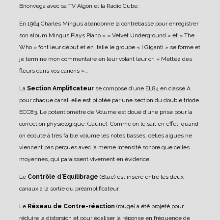
Brionvega avec sa TV Algon et la Radio Cube.
En 1964 Charles Mingus abandonne la contrebasse pour enregistrer
son album Mingus Plays Piano » « Velvet Underground » et « The
Who » font leur début et en Italie le groupe « I Giganti » se forme et
je termine mon commentaire en leur volant leur cri « Mettez des
fleurs dans vos canons »…
La
Section Amplificateur
se compose d’une EL84 en classe A
pour chaque canal, elle est pilotée par une section du double triode
ECC83. Le potentiomètre de Volume est doué d’une prise pour la
correction physiologique. (Jaune). Comme on le sait en effet, quand
on écoute à très faible volume les notes basses, celles aigues ne
viennent pas perçues avec la meme intensité sonore que celles
moyennes, qui paraissent vivement en évidence.
Le
Contrôle d’Equilibrage
(Blue) est inséré entre les deux
canaux à la sortie du préamplificateur.
Le
Réseau de Contre-réaction
(rouge) a été projeté pour
réduire la distorsion et pour égaliser la réponse en fréquence de