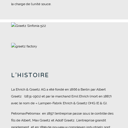
la charge de l’unité souce.
L’HISTOIRE
La Ehrich & Graetz AG a été fondé en 1866 à Berlin par Albert
Graetz (1831-1901) et par le marchand Emil Ehrich (mort en 1887)
avec le nom de « Lampen-Fabrik Ehrich & Graetz OHG (E & G).
PetromaxPetromax en 1897 l’entreprise passe sous le contrôle des
fils de Albert, Max Graetz et Adolf Graetz. L’entreprise grandit
rapidement, et en 1899 de nouveaux complexes industriels sont