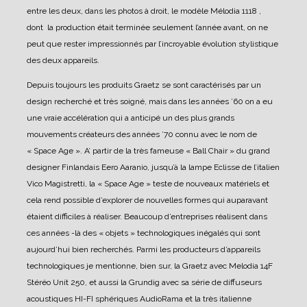
entre les deux, dans les photos à droit, le modèle Mélodia 1118 ,
dont la production était terminée seulement l’année avant, on ne
peut que rester impressionnés par l’incroyable évolution stylistique
des deux appareils.
Depuis toujours les produits Graetz se sont caractérisés par un
design recherché et très soigné, mais dans les années ’60 on a eu
une vraie accélération qui a anticipé un des plus grands
mouvements créateurs des années ’70 connu avec le nom de
« Space Age ». A’ partir de la très fameuse « Ball Chair » du grand
designer Finlandais Eero Aaranio, jusqu’à la lampe Eclisse de l’italien
Vico Magistretti, la « Space Age » teste de nouveaux matériels et
cela rend possible d’explorer de nouvelles formes qui auparavant
étaient difficiles à réaliser. Beaucoup d’entreprises réalisent dans
ces années -là des « objets » technologiques inégalés qui sont
aujourd’hui bien recherchés. Parmi les producteurs d’appareils
technologiques je mentionne, bien sur, la Graetz avec Melodia 14F
Stéréo Unit 250, et aussi la Grundig avec sa série de diffuseurs
acoustiques HI-FI sphériques AudioRama et la très italienne