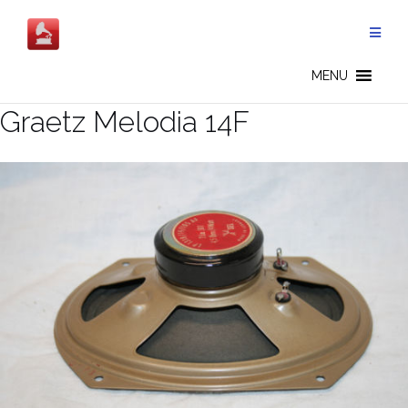
Salta
al
contenuto
MENU
Graetz Melodia 14F