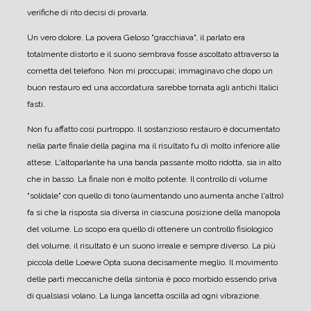
verifiche di rito decisi di provarla.
Un vero dolore. La povera Geloso "gracchiava", il parlato era
totalmente distorto e il suono sembrava fosse ascoltato attraverso la
cornetta del telefono.
Non mi proccupai; immaginavo che dopo un
buon restauro ed una accordatura sarebbe tornata agli antichi Italici
fasti.
Non fu affatto così purtroppo. Il sostanzioso restauro è documentato
nella parte finale della pagina ma il risultato fu di molto inferiore alle
attese.
L'altoparlante ha una banda passante molto ridotta, sia in alto
che in basso. La finale non è molto potente. Il controllo di volume
"solidale" con quello di tono (aumentando uno aumenta anche l'altro)
fa si che la risposta sia diversa in ciascuna posizione della manopola
del volume. Lo scopo era quello di ottenere un controllo fisiologico
del volume, il risultato è un suono irreale e sempre diverso.
La più
piccola delle Loewe Opta suona decisamente meglio.
Il movimento
delle parti meccaniche della sintonia è poco morbido essendo priva
di qualsiasi volano. La lunga lancetta oscilla ad ogni vibrazione.