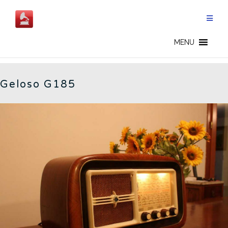
Salta
al
contenuto
G185 - IT
MENU
Geloso G185