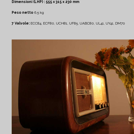
Dimensioni (LHP) : 555 x 315 x 230 mm
Peso netto
6,5 kg
7 Valvole:
ECC84, ECF80, UCH81, UF85, UABC80, UL41, UY41, DM70