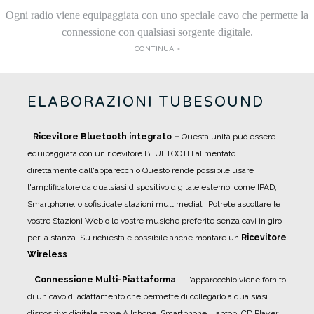
Ogni radio viene equipaggiata con uno speciale cavo che permette la
connessione con qualsiasi sorgente digitale.
CONTINUA >
ELABORAZIONI TUBESOUND
-
R
icevitore Bluetooth integrato –
Questa unità può essere
equipaggiata con un ricevitore BLUETOOTH alimentato
direttamente dall'apparecchio Questo rende possibile usare
l'amplificatore da qualsiasi dispositivo digitale esterno, come IPAD,
Smartphone, o sofisticate stazioni multimediali. Potrete ascoltare le
vostre Stazioni Web o le vostre musiche preferite senza cavi in giro
per la stanza. Su richiesta è possibile anche montare un
Ricevitore
Wireless
.
–
Connessione Multi-Piattaforma
– L'apparecchio viene fornito
di un cavo di adattamento che permette di collegarlo a qualsiasi
dispositivo digitale come A Iphone, Smartphone, Laptop, CD Player