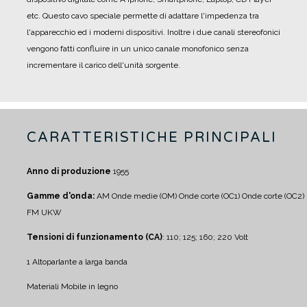
etc. Questo cavo speciale permette di adattare l'impedenza tra
l'apparecchio ed i moderni dispositivi. Inoltre i due canali stereofonici
vengono fatti confluire in un unico canale monofonico senza
incrementare il carico dell'unità sorgente.
CARATTERISTICHE PRINCIPALI
Anno di produzione
1955
Gamme d'onda:
AM
Onde medie (OM)
Onde corte (OC1)
Onde corte (OC2)
FM
UKW
Tensioni di funzionamento (CA)
: 110; 125; 160; 220 Volt
1 Altoparlante a larga banda
Materiali Mobile in legno