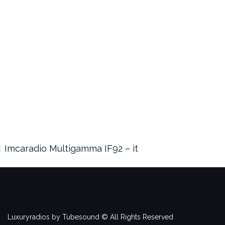
Imcaradio Multigamma IF92 – it
Luxuryradios by Tubesound © All Rights Reserved