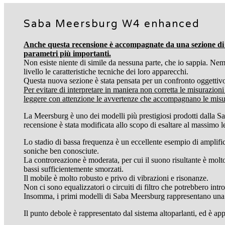
Saba Meersburg W4 enhanced
Anche questa recensione è accompagnate da una sezione di m
parametri più importanti.
Non esiste niente di simile da nessuna parte, che io sappia. Nem
livello le caratteristiche tecniche dei loro apparecchi.
Questa nuova sezione è stata pensata per un confronto oggettivo
Per evitare di interpretare in maniera non corretta le misurazion
leggere con attenzione le avvertenze che accompagnano le misu
La Meersburg è uno dei modelli più prestigiosi prodotti dalla S
recensione è stata modificata allo scopo di esaltare al massimo l
Lo stadio di bassa frequenza è un eccellente esempio di amplific
soniche ben conosciute.
La controreazione è moderata, per cui il suono risultante è molt
bassi sufficientemente smorzati.
Il mobile è molto robusto e privo di vibrazioni e risonanze.
Non ci sono equalizzatori o circuiti di filtro che potrebbero in
Insomma, i primi modelli di Saba Meersburg rappresentano una 
Il punto debole è rappresentato dal sistema altoparlanti, ed è ap