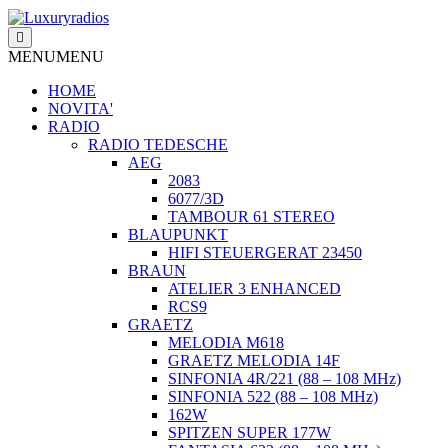
Salta
al
contenuto
MENU
MENU
HOME
NOVITA'
RADIO
RADIO TEDESCHE
AEG
2083
6077/3D
TAMBOUR 61 STEREO
BLAUPUNKT
HIFI STEUERGERAT 23450
BRAUN
ATELIER 3 ENHANCED
RCS9
GRAETZ
MELODIA M618
GRAETZ MELODIA 14F
SINFONIA 4R/221 (88 – 108 MHz)
SINFONIA 522 (88 – 108 MHz)
162W
SPITZEN SUPER 177W