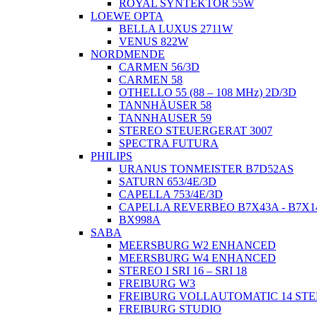
ROYAL SYNTEKTOR 55W
LOEWE OPTA
BELLA LUXUS 2711W
VENUS 822W
NORDMENDE
CARMEN 56/3D
CARMEN 58
OTHELLO 55 (88 – 108 MHz) 2D/3D
TANNHÄUSER 58
TANNHAUSER 59
STEREO STEUERGERAT 3007
SPECTRA FUTURA
PHILIPS
URANUS TONMEISTER B7D52AS
SATURN 653/4E/3D
CAPELLA 753/4E/3D
CAPELLA REVERBEO B7X43A - B7X1
BX998A
SABA
MEERSBURG W2 ENHANCED
MEERSBURG W4 ENHANCED
STEREO I SRI 16 – SRI 18
FREIBURG W3
FREIBURG VOLLAUTOMATIC 14 ST
FREIBURG STUDIO