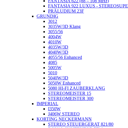
FANTASIA 622 (88 – 108 MHz)
FANTASIA 922 LUXUS - STEREOSUP
PRÄLUDIUM 23F
GRUNDIG
3012
3035W/3D Klang
3055/56
4004W
4010W
4035W/3D
4040W/3D
4055/56 Enhanced
4085
5005W
5010
5040W/3D
5050W Enhanced
5080 HI-FI ZAUBERKLANG
STEREOMEISTER 15
STEREOMEISTER 300
IMPERIAL
I350W
J406W STEREO
KORTING NECKERMANN
STEREO STEUERGERAT 821/80