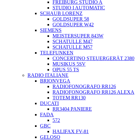
FREIBURG STUDIO A
STUDIO I AUTOMATIC
SCHAUB LORENZ
GOLDSUPER 58
GOLDSUPER W42
SIEMENS
MEISTERSUPER 843W
SCHATULLE M47
SCHATULLE M57
TELEFUNKEN
CONCERTINO STEUERGERÄT 2380
MUSIKUS 5SV
OPUS 55 TS
RADIO ITALIANE
BRIONVEGA
RADIOFONOGRAFO RR126
RADIOFONOGRAFO RR126 ALEXA
TOTEM RR130
DUCATI
RR3404 PANIERE
FADA
572
GBC
HALIFAX FV-81
GELOSO