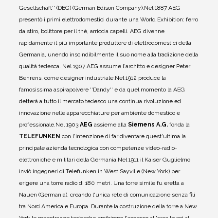
Gesellschaft'' (DEG) (German Edison Company).
Nel 1887 AEG
presentò i primi elettrodomestici durante una World Exhibition: ferro
da stiro, bolittore per il thé, arriccia capelli. AEG divenne
rapidamente il più importante produttore di elettrodomestici della
Germania, unendo inscindibilmente il suo nome alla tradizione della
qualità tedesca.
Nel 1907 AEG assume l'architto e designer Peter
Behrens, come designer industriale.
Nel 1912 produce la
famosissima aspirapolvere ''Dandy'' e da quel momento la AEG
detterà a tutto il mercato tedesco una continua rivoluzione ed
innovazione nelle apparecchiature per ambiente domestico e
professionale.
Nel 1903
AEG
assieme alla
Siemens A.G.
fonda la
TELEFUNKEN
con l'intenzione di far diventare quest'ultima la
principale azienda tecnologica con competenze video-radio-
elettroniche e militari della Germania.
Nel 1911 il Kaiser Guglielmo
inviò ingegneri di Telefunken in West Sayville (New York) per
erigere una torre radio di 180 metri. Una torre simile fu eretta a
Nauen (Germania), creando l'unica rete di comunicazione senza fili
tra Nord America e Europa. Durante la costruzione della torre a New