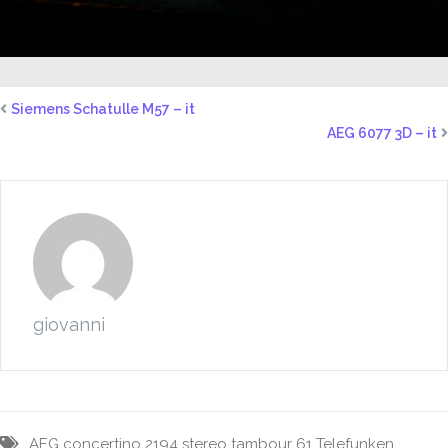
Siemens Schatulle M57 – it
AEG 6077 3D – it
giovanni
AEG
concertino 2194
stereo
tambour 61
Telefunken