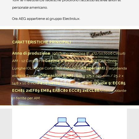
York le maestranze tedesche proibirono l'accesso all'area lavori al
personale americano.
Ora AEG appartiene al gruppo Electrolux.
CARATTERISTICHE PRINCIPALI
Anno di produzione
: 1961
Supereterodina IF: 472/10700
6 Circuiti
AM - 12 Circuiti FM
Gamme d'onda
: Onde Medie (OM), Onde
Lunghe (OL), Onde Corte (OC), FM (UKW)
Altoparlanti
:
2 largabanda
ellittici
2 Tweeter
Dimensioni (LHP)
: 640 x 375 x 270 mm / 25.2 x
14.8 x 10.6 inch
Peso netto:
14.3 kg / 31 lb 8 oz
Valvole 9: ECC85
ECH81 2xEF89 EM84 EABC80 ECC83 2xECL86
Antenna rotante
in ferrite per AM