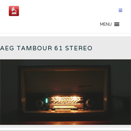
Salta
al
contenuto
AEG - IT
MENU
AEG TAMBOUR 61 STEREO