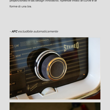
proporzionato e dal design innovativo, riprende infatti le curve e le
forme di una lira.
-
AFC
escludibile automaticamente