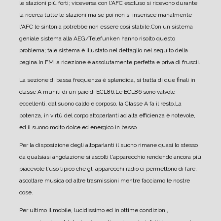
le stazioni più forti; viceversa con l'AFC escluso si ricevono durante
la ricerca tutte le stazioni ma se poi non si inserisce manalmente
l'AFC le sintonia potrebbe non essere così stabile.
Con un sistema
geniale sistema alla AEG/Telefunken hanno risolto questo
problema; tale sistema è illustato nel dettaglio nel seguito della
pagina.
In FM la ricezione è assolutamente perfetta e priva di fruscii.
La sezione di bassa frequenza è splendida, si tratta di due finali in
classe A muniti di un paio di ECL86.
Le ECL86 sono valvole
eccellenti, dal suono caldo e corposo, la Classe A fa il resto.
La
potenza, in virtù del corpo altoparlanti ad alta efficienza è notevole,
ed il suono molto dolce ed energico in basso.
Per la disposizione degli altoparlanti il suono rimane quasi lo stesso
da qualsiasi angolazione si ascolti l'apparecchio rendendo ancora più
piacevole l'uso tipico che gli apparecchi radio ci permettono di fare,
ascoltare musica od altre trasmissioni mentre facciamo le nostre
cose.
Per ultimo il mobile, lucidissimo ed in ottime condizioni,