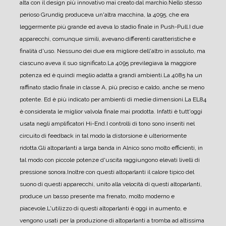
alta con il design più innovativo mai creato dal marchio.
Nello stesso
perioso Grundig produceva un'altra macchina, la 4095, che era
leggermente più grande ed aveva lo stadio finale in Push-Pull.
I due
apparecchi, comunque simili, avevano differenti caratteristiche e
finalità d'uso. Nessuno dei due era migliore dell'altro in assoluto, ma
ciascuno aveva il suo significato.
La 4095 previlegiava la maggiore
potenza ed è quindi meglio adatta a grandi ambienti.
La 4085 ha un
raffinato stadio finale in classe A, più preciso e caldo, anche se meno
potente. Ed è più indicato per ambienti di medie dimensioni.
La EL84
è considerata le miglior valvola finale mai prodotta. Infatti è tutt'oggi
usata negli amplificatori Hi-End.
I controlli di tono sono inseriti nel
circuito di feedback in tal modo la distorsione è ulteriormente
ridotta.
Gli altoparlanti a larga banda in Alnico sono molto efficienti, in
tal modo con piccole potenze d'uscita raggiungono elevati livelli di
pressione sonora.
Inoltre con questi altoparlanti il calore tipico del
suono di questi apparecchi, unito alla velocità di questi altoparlanti,
produce un basso presente ma frenato, molto moderno e
piacevole.
L'utilizzo di questi altoparlanti è oggi in aumento, e
vengono usati per la produzione di altoparlanti a tromba ad altissima