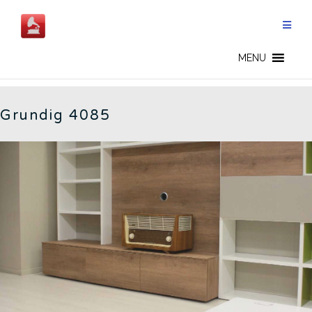
Salta
al
contenuto
4085 - IT
MENU
Grundig 4085