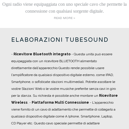
Ogni radio viene equipaggiata con uno speciale cavo che permette la
connessione con qualsiasi sorgente digitale.
READ MORE >
ELABORAZIONI TUBESOUND
-
Ricevitore Bluetooth integrato
- Questa unità può essere
equipaggiata con un ricevitore BLUETOOTH alimentato
direttamente dall'apparecchio Questo rende possibile usare
l'amplificatore da qualsiasi dispositivo digitale esterno, come IPAD,
Smartphone, o sofisticate stazioni multimediali. Potrete ascoltare le
vostre Stazioni Web o le vostre musiche preferite senza cavi in giro
per la stanza. Su richiesta è possibile anche montare un
Ricevitore
Wireless
.
-
Piattaforma Multi Connessione
- L'apparecchio
viene fornito di un cavo di adattamento che permette di collegarlo a
qualsiasi dispositivo digitale come A Iphone, Smartphone, Laptop,
CD Player etc. Questo cavo speciale permette di adattare