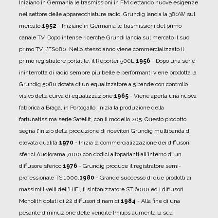
Iniziano in Germania le trasmissioni in FM dettando nuove esigenze
nel settore delle apparecchiature radio. Grundig lancia la 380W sul
mercato.
1952
- Iniziano in Germania le trasmissioni del primo
canale TV. Dopo intense ricerche Grundi lancia sul mercato il suo
primo TV, l'FS080. Nello stesso anno viene commercializzato il
primo registratore portatile, il Reporter 500L.
1956
- Dopo una serie
ininterrotta di radio sempre più belle e performanti viene prodotta la
Grundig 5080 dotata di un equalizzatore a 5 bande con controllo
visivo della curva di equalizzazione.
1965
- Viene aperta una nuova
fabbrica a Braga, in Portogallo. Inizia la produzione della
fortunatissima serie Satellit, con il modello 205. Questo prodotto
segna l'inizio della produzione di ricevitori Grundig multibanda di
elevata qualità.
1970
- Inizia la commercializzazione dei diffusori
sferici Audiorama 7000 con dodici altoparlanti all'interno di un
diffusore sferico.
1976
- Grundig produce il registratore semi-
professionale TS 1000.
1980
- Grande successo di due prodotti ai
massimi livelli dell'HIFI, il sintonizzatore ST 6000 ed i diffusori
Monolith dotati di 22 diffusori dinamici.
1984
- Alla fine di una
pesante diminuzione delle vendite Philips aumenta la sua