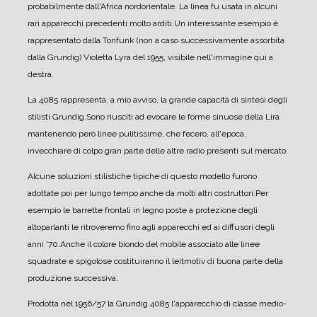
probabilmente dall'Africa nordorientale.
La linea fu usata in alcuni
rari apparecchi precedenti molto arditi.
Un interessante esempio è
rappresentato dalla Tonfunk (non a caso successivamente assorbita
dalla Grundig) Violetta Lyra del 1955, visibile nell'immagine qui a
destra.
La 4085 rappresenta, a mio avviso, la grande capacità di sintesi degli
stilisti Grundig.
Sono riusciti ad evocare le forme sinuose della Lira
mantenendo però linee pulitissime, che fecero, all'epoca,
invecchiare di colpo gran parte delle altre radio presenti sul mercato.
Alcune soluzioni stilistiche tipiche di questo modello furono
adottate poi per lungo tempo anche da molti altri costruttori.
Per
esempio le barrette frontali in legno poste a protezione degli
altoparlanti le ritroveremo fino agli apparecchi ed ai diffusori degli
anni '70.
Anche il colore biondo del mobile associato alle linee
squadrate e spigolose costituiranno il leitmotiv di buona parte della
produzione successiva.
Prodotta nel 1956/57 la Grundig 4085 l'apparecchio di classe medio-