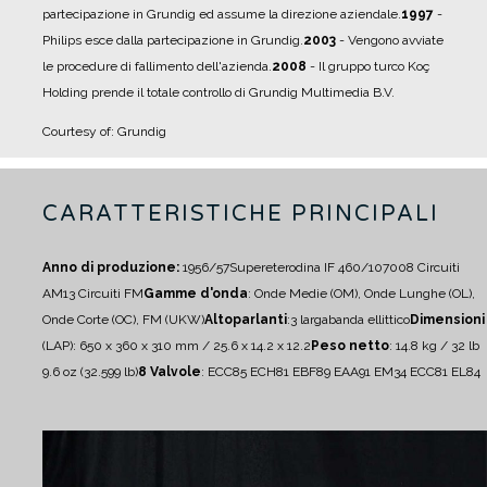
partecipazione in Grundig ed assume la direzione aziendale.
1997
-
Philips esce dalla partecipazione in Grundig.
2003
- Vengono avviate
le procedure di fallimento dell'azienda.
2008
- Il gruppo turco Koç
Holding prende il totale controllo di Grundig Multimedia B.V.
Courtesy of: Grundig
CARATTERISTICHE PRINCIPALI
Anno di produzione:
1956/57
Supereterodina IF 460/10700
8 Circuiti
AM
13 Circuiti FM
Gamme d'onda
: Onde Medie (OM), Onde Lunghe (OL),
Onde Corte (OC), FM (UKW)
Altoparlanti
:
3 largabanda ellittico
Dimensioni
(LAP): 650 x 360 x 310 mm / 25.6 x 14.2 x 12.2
Peso netto
: 14.8 kg / 32 lb
9.6 oz (32.599 lb)
8 Valvole
: ECC85 ECH81 EBF89 EAA91 EM34 ECC81 EL84