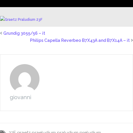
Grundig 3055/56 – it
Philips Capella Reverbeo B7X43A and B7X14A – it
giovanni
23F
graetz
praeludium
praludium
preludium