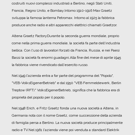
costruiti nuovi complessi industriali a Berlino, negli Stati Uniti,
Francia, Regno Unito, e Bombay.
Intorno 1910-1916 Max Graetz
sviluppa la famosa lanterna Petromax. Intorno al 1925 la fabbrica
produce anche radio e altri apparecchi elettrici chiamati Graetzor.
Altena Graetz FactoryDurante la seconda guerra mondiale, proprio
come nella prima guerra mondiale, la società fa parte dell'industria
bellica. Con l'uso di lavoratori forzati da Francia, Russia, e nei Paesi
Bassi la società fa enormi guadagni.
Alla fine del mese di aprile 1945
la fabbrica viene rivendicato dall'esercito russo.
Nel 1949 l'azienda entra a far parte del programma del "Popolo",
"VEB-VolksEigenerBetrieb" e dal 1950 "VEB Fernmeldewerk, Berlin
Treptow (RFT)." VolksEigenerBetrieb, significa che la fabbrica era di
proprietà del popolo per il popolo.
Nel 1948 Erich, e Fritz Graetz fonda una nuova società a Altena, in
Germania nota con il nome Graetz, come successione della azienda
di famiglia persa a Berlino. La nuova società produce principalmente
radio e TV.
Nel 1961 l'azienda viene poi venduta a standard Elektrik