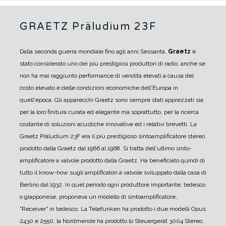
GRAETZ Präludium 23F
Dalla seconda guerra mondiale fino agli anni Sessanta,
Graetz
è
stato considerato uno dei più prestigiosi produttori di radio, anche se
non ha mai raggiunto performance di vendita elevati a causa del
costo elevato e delle condizioni economiche dell'Europa in
quell'epoca.
Gli apparecchi Graetz sono sempre stati apprezzati sia
per la loro finitura curata ed elegante ma soprattutto, per la ricerca
costante di soluzioni acustiche innovative ed i relativi brevetti.
La
Graetz Präludium 23F era il più prestigioso sintoamplificatore stereo
prodotto dalla Graetz dal 1966 al 1968.
Si tratta dell'ultimo sinto-
amplificatore a valvole prodotto dalla Graetz. Ha beneficiato quindi di
tutto il know-how sugli amplificatori a valvole sviluppato dalla casa di
Berlino dal 1932.
In quel periodo ogni produttore importante, tedesco
o giapponese, proponeva un modello di sintoamplificatore,
"Receiver" in tedesco. La Telefunken ha prodotto i due modelli Opus
2430 e 2550, la Nordmende ha prodotto lo Steuergerät 3004 Stereo,