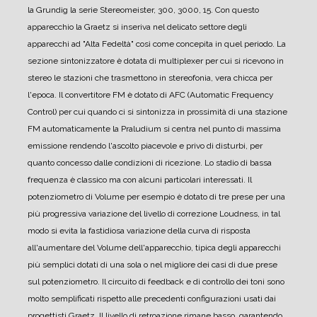
la Grundig la serie Stereomeister, 300, 3000, 15.
Con questo
apparecchio la Graetz si inseriva nel delicato settore degli
apparecchi ad "Alta Fedeltà" così come concepita in quel periodo.
La
sezione sintonizzatore è dotata di multiplexer per cui si ricevono in
stereo le stazioni che trasmettono in stereofonia, vera chicca per
l'epoca.
Il convertitore FM è dotato di AFC (Automatic Frequency
Control) per cui quando ci si sintonizza in prossimità di una stazione
FM automaticamente la Praludium si centra nel punto di massima
emissione rendendo l'ascolto piacevole e privo di disturbi, per
quanto concesso dalle condizioni di ricezione.
Lo stadio di bassa
frequenza è classico ma con alcuni particolari interessati. Il
potenziometro di Volume per esempio è dotato di tre prese per una
più progressiva variazione del livello di correzione Loudness, in tal
modo si evita la fastidiosa variazione della curva di risposta
all'aumentare del Volume dell'apparecchio, tipica degli apparecchi
più semplici dotati di una sola o nel migliore dei casi di due prese
sul potenziometro.
Il circuito di feedback e di controllo dei toni sono
molto semplificati rispetto alle precedenti configurazioni usati dai
progettisti Graetz. Il livello di retroazione rimane basso, garantendo