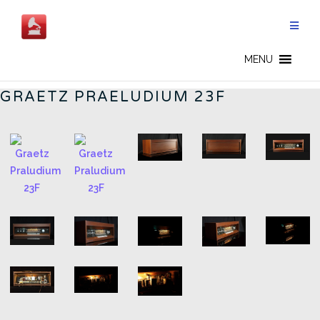
Salta
al
contenuto
GERMAN RADIOS - IT
MENU
GRAETZ PRAELUDIUM 23F