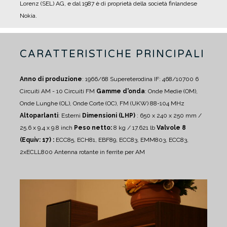
Lorenz (SEL) AG, e dal 1987 è di proprietà della società finlandese
Nokia.
CARATTERISTICHE PRINCIPALI
Anno di produzione
: 1966/68
Supereterodina IF: 468/10700
6
Circuiti AM - 10 Circuiti FM
Gamme d'onda
: Onde Medie (OM),
Onde Lunghe (OL), Onde Corte (OC), FM (UKW) 88-104 MHz
Altoparlanti
:
Esterni
Dimensioni (LHP)
: 650 x 240 x 250 mm /
25.6 x 9.4 x 9.8 inch
Peso netto:
8 kg / 17.621 lb
Valvole 8
(Equiv: 17) :
ECC85, ECH81, EBF89, ECC83, EMM803, ECC83,
2xECLL800
Antenna rotante in ferrite per AM