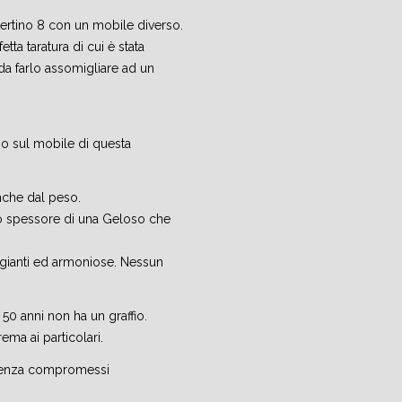
ertino 8 con un mobile diverso.
ta taratura di cui è stata
da farlo assomigliare ad un
mo sul mobile di questa
nche dal peso.
llo spessore di una Geloso che
ggianti ed armoniose. Nessun
 50 anni non ha un graffio.
ema ai particolari.
 senza compromessi