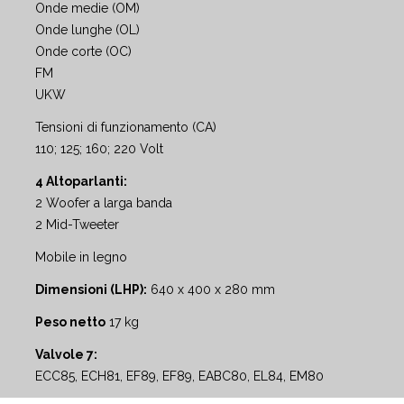
Onde medie (OM)
Onde lunghe (OL)
Onde corte (OC)
FM
UKW
Tensioni di funzionamento (CA)
110; 125; 160; 220 Volt
4 Altoparlanti:
2 Woofer a larga banda
2 Mid-Tweeter
Mobile in legno
Dimensioni (LHP):
640 x 400 x 280 mm
Peso netto
17 kg
Valvole 7:
ECC85, ECH81, EF89, EF89, EABC80, EL84, EM80