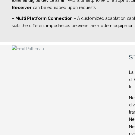
external digital device as an IPAD, a Smartphone, or a sophisti
Receiver
can be equipped upon requests.
–
Multi Platform Connection –
A customized adaptation cable
suits the different impedances between the modern equipment an
S
La 
di 
lui
Nel
div
tra
Nel
Nel
riv