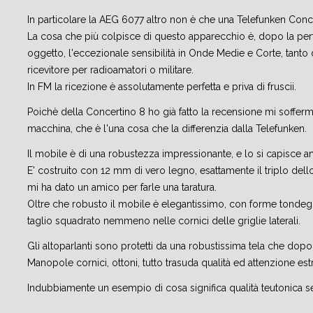
In particolare la AEG 6077 altro non è che una Telefunken Conc
La cosa che più colpisce di questo apparecchio è, dopo la perfet
oggetto, l'eccezionale sensibilità in Onde Medie e Corte, tanto 
ricevitore per radioamatori o militare.
In FM la ricezione è assolutamente perfetta e priva di fruscii.
Poichè della Concertino 8 ho già fatto la recensione mi soffer
macchina, che è l'una cosa che la differenzia dalla Telefunken.
Il mobile è di una robustezza impressionante, e lo si capisce a
E' costruito con 12 mm di vero legno, esattamente il triplo de
mi ha dato un amico per farle una taratura.
Oltre che robusto il mobile è elegantissimo, con forme tonde
taglio squadrato nemmeno nelle cornici delle griglie laterali.
Gli altoparlanti sono protetti da una robustissima tela che dopo
Manopole cornici, ottoni, tutto trasuda qualità ed attenzione estr
Indubbiamente un esempio di cosa significa qualità teutonica