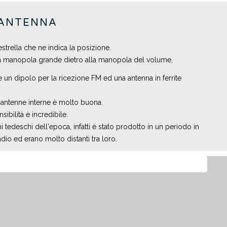
 ANTENNA
estrella che ne indica la posizione.
n la manopola grande dietro alla manopola del volume,
e un dipolo per la ricezione FM ed una antenna in ferrite
le antenne interne è molto buona.
ibilità è incredibile.
 tedeschi dell'epoca, infatti è stato prodotto in un periodo in
dio ed erano molto distanti tra loro.