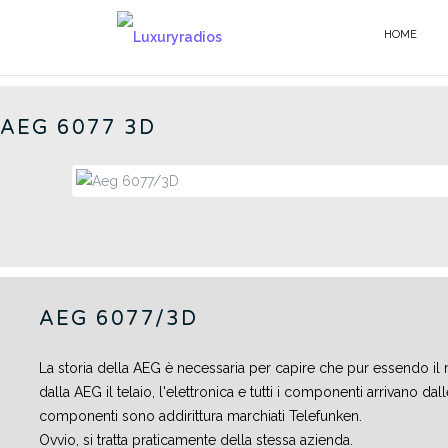
Salta
al
HOME
6077/3D - IT
contenuto
AEG 6077 3D
AEG 6077/3D
La storia della AEG è necessaria per capire che pur essendo il 
dalla AEG il telaio, l'elettronica e tutti i componenti arrivano dal
componenti sono addirittura marchiati Telefunken.
Ovvio, si tratta praticamente della stessa azienda.