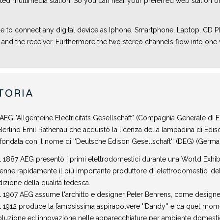
cated multimedia station. So you can hear your preferred web station o
 to connect any digital device as Iphone, Smartphone, Laptop, CD Play
d the receiver. Furthermore the two stereo channels flow into one wit
TORIA
AEG "Allgemeine Electricitäts Gesellschaft" (Compagnia Generale di El
Berlino Emil Rathenau che acquistò la licenza della lampadina di Edis
 fondata con il nome di ''Deutsche Edison Gesellschaft'' (DEG) (Ger
 1887 AEG presentò i primi elettrodomestici durante una World Exhibition
enne rapidamente il più importante produttore di elettrodomestici de
dizione della qualità tedesca.
 1907 AEG assume l'architto e designer Peter Behrens, come designer 
 1912 produce la famosissima aspirapolvere ''Dandy'' e da quel mome
oluzione ed innovazione nelle apparecchiature per ambiente domesti