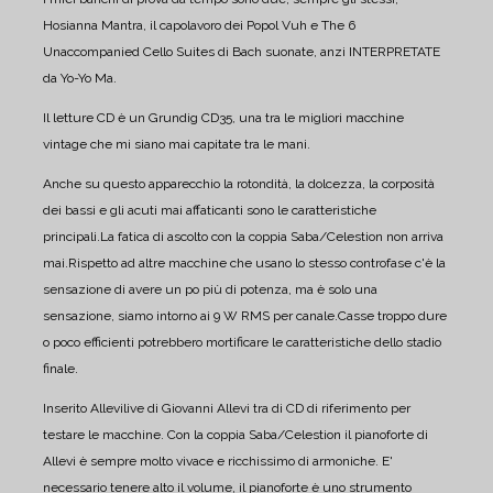
Hosianna Mantra, il capolavoro dei Popol Vuh e The 6
Unaccompanied Cello Suites di Bach suonate, anzi INTERPRETATE
da Yo-Yo Ma.
Il letture CD è un Grundig CD35, una tra le migliori macchine
vintage che mi siano mai capitate tra le mani.
Anche su questo apparecchio la rotondità, la dolcezza, la corposità
dei bassi e gli acuti mai affaticanti sono le caratteristiche
principali.
La fatica di ascolto con la coppia Saba/Celestion non arriva
mai.
Rispetto ad altre macchine che usano lo stesso controfase c'è la
sensazione di avere un po più di potenza, ma è solo una
sensazione, siamo intorno ai 9 W RMS per canale.
Casse troppo dure
o poco efficienti potrebbero mortificare le caratteristiche dello stadio
finale.
Inserito Allevilive di Giovanni Allevi tra di CD di riferimento per
testare le macchine.
Con la coppia Saba/Celestion il pianoforte di
Allevi è sempre molto vivace e ricchissimo di armoniche. E'
necessario tenere alto il volume, il pianoforte è uno strumento