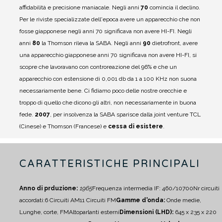
affidabilità e precisione maniacale.
Negli anni
70
comincia il declino.
Per le riviste specializzate dell'epoca avere un apparecchio che non
fosse giapponese negli anni 70 significava non avere HI-FI. Negli
anni
80
la Thomson rileva la SABA.
Negli anni
90
dietrofront, avere
una apparecchio giapponese anni 70 significava non avere HI-FI, si
scopre che lavoravano con controreazione del 96% e che un
apparecchio con estensione di 0,001 db da 1 a 100 KHz non suona
necessariamente bene.
Ci fidiamo poco delle nostre orecchie e
troppo di quello che dicono gli altri, non necessariamente in buona
fede.
2007
, per insolvenza la SABA sparisce dalla joint venture TCL
(Cinese) e Thomson (Francese) e
cessa di esistere
.
CARATTERISTICHE PRINCIPALI
Anno di prduzione:
1965
Frequenza intermedia IF: 460/10700
Nr circuiti
accordati:
6 Circuiti AM
11 Circuiti FM
Gamme d'onda:
Onde medie,
Lunghe, corte, FM
Altoparlanti esterni
Dimensioni (LHD):
645 x 235 x 220