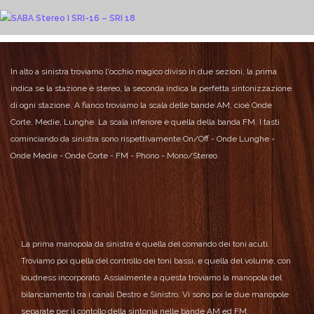
In alto a sinistra troviamo l'occhio magico diviso in due sezioni, la prima
indica se la stazione è stereo, la seconda indica la perfetta sintonizzazione
di ogni stazione.
A fianco troviamo la scala delle bande AM, cioè Onde
Corte, Medie, Lunghe.
La scala inferiore è quella della banda FM.
I tasti
cominciando da sinistra sono rispettivamente:
On/Off - Onde Lunghe -
Onde Medie - Onde Corte - FM - Phono - Mono/Stereo
La prima manopola da sinistra è quella del comando dei toni acuti.
Troviamo poi quella del controllo dei toni bassi, e quella del volume, con
loudness incorporato.
Assialmente a questa troviamo la manopola del
bilanciamento tra i canali Destro e Sinistro.
Vi sono poi le due manopole
separate per il contollo della sintonia nelle bande AM ed FM.