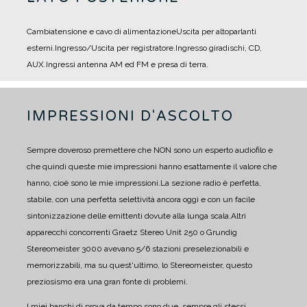
Cambiatensione e cavo di alimentazione
Uscita per altoparlanti
esterni.
Ingresso/Uscita per registratore.
Ingresso giradischi, CD,
AUX.
Ingressi antenna AM ed FM e presa di terra.
IMPRESSIONI D'ASCOLTO
Sempre doveroso premettere che NON sono un esperto audiofilo e
che quindi queste mie impressioni hanno esattamente il valore che
hanno, cioè sono le mie impressioni.
La sezione radio è perfetta,
stabile, con una perfetta selettività ancora oggi e con un facile
sintonizzazione delle emittenti dovute alla lunga scala.
Altri
apparecchi concorrenti Graetz Stereo Unit 250 o Grundig
Stereomeister 3000 avevano 5/6 stazioni preselezionabili e
memorizzabili, ma su quest'ultimo, lo Stereomeister, questo
preziosismo era una gran fonte di problemi.
I miei banchi di prova da tempo sono due, sempre gli stessi,