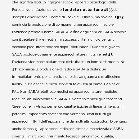
che significa Istituto Ingegneristico di apparati tecnologici della
Foresta Nera.
L'azienda viene
fondata nel lontano 1835
da
Joseph Benedikt con il nome di Jockele - Uhren, ma solo nel
1923
comincia la produzione di componenti per apparecchi radio e
l'azienda prende il nome SABA.
Alla fine degli anni 20 SABA spopola
con il celebre S35 e negli anni successivi il marchio diventa il
secondo produttore tedesco dopo Telefunken.
Durante la guerra
SABA produce ovviamente apparecchiature militari e nel
45
l'azienda viene completamente distrutta in un bombardamento.
Nel
47
ricomincia la produzione di radio e SABA si distingue
immediatamente per la produzione di avanguardia e di altissimo
livello.
Inizia anche le produzione di televisori (il primo TV a colori
PAL è un SABA), elettrodomestici ed apparecchiature mediche.
Molti italiani lavorarono alla SABA.
Diventano famosi gli altoparlanti
Greencone in Alnico per le loro caratteristiche di linearità, tenuta in
potenza, impedenza costante che verranno usati in tutti gli
apparecchi HI-FI dell'epoca anche da molti altri costruttori.
Diventano
anche famosi gli apparecchi radio con sintonia motorizzata e SABA
diventa il marchio di riferimento tedesco, sinonimo di qualità,