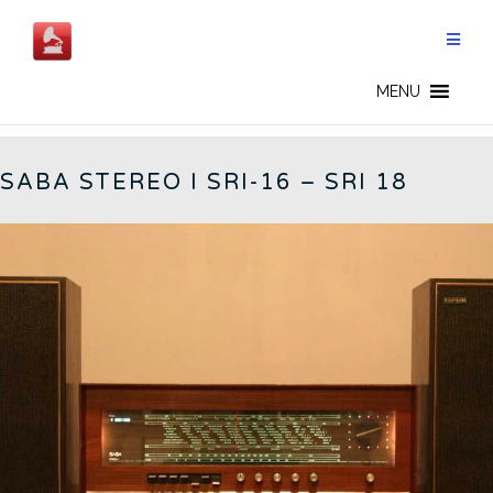
Salta
al
contenuto
GERMAN RADIOS - IT
MENU
SABA STEREO I SRI-16 – SRI 18