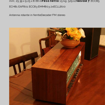
mm; 25.39 x 9.25 x 8.66 in
Peso netto:
15 kg; 529 oz
Valvole 7:
ECC85
ECH81 EAF801 ECC83 EMM803 2xECLL800
Antenna rotante in ferrite
Decoder FM stereo