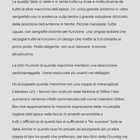
La qualità Saba si vede e si sente tutta.
La linea è molto diversa da
tutte le altre macchine dell'epoca. Un unico grande schermo in vetro
serigrafato con in evidenza sulla destra il grande indicatore stilizzato
della posizione dell'antenna in ferrite. Piccole manopole, tutte
uguali, con serigrafie distinte per funzione, una singola tastiera che
raccoglie tutte le funzioni.
Un design che mette la funzionalità al
primo posto. Molto elegante, non può stancare, è ancora
attualissimo.
Le doti musicali di questa macchina meritano una descrizione
particolareggiata. Viene analizzata più avanti nel dettaglio.
Ho accoppiato questa macchina con una coppia di meravigliose
Celestion 120, i famosi box costruiti nella fabbrica di Ditton.
I box
successivi verranno infatti commercializzati come Celestion Ditton.
Box che rappresentano la massima espressione della musicalità
inglese dell'epoca nella fascia di prodotti accessibile a
tutti.
L'efficienza di questi box è sufficiente a "far suonare" forte la
Saba.
Anche in questo caso ho provato ad accoppiarlo ad un'altra
coppia di box tra quelli che preferisco, dei box 600 della Grundig ma