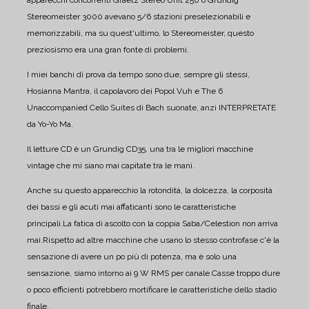
apparecchi concorrenti Graetz Stereo Unit 250 o Grundig
Stereomeister 3000 avevano 5/6 stazioni preselezionabili e
memorizzabili, ma su quest'ultimo, lo Stereomeister, questo
preziosismo era una gran fonte di problemi.
I miei banchi di prova da tempo sono due, sempre gli stessi,
Hosianna Mantra, il capolavoro dei Popol Vuh e The 6
Unaccompanied Cello Suites di Bach suonate, anzi INTERPRETATE
da Yo-Yo Ma.
Il letture CD è un Grundig CD35, una tra le migliori macchine
vintage che mi siano mai capitate tra le mani.
Anche su questo apparecchio la rotondità, la dolcezza, la corposità
dei bassi e gli acuti mai affaticanti sono le caratteristiche
principali.
La fatica di ascolto con la coppia Saba/Celestion non arriva
mai.
Rispetto ad altre macchine che usano lo stesso controfase c'è la
sensazione di avere un po più di potenza, ma è solo una
sensazione, siamo intorno ai 9 W RMS per canale.
Casse troppo dure
o poco efficienti potrebbero mortificare le caratteristiche dello stadio
finale.