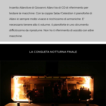
Inserito Allevilive di Giovanni Allevi tra di CD di riferimento per
testare le macchine.
Con la coppia Saba/Celestion il pianoforte di
Allevi è sempre molto vivace e ricchissimo di armoniche. E'
necessario tenere alto il volume, il pianoforte è uno strumento
difficilissimo da riprodurre. Non ho il riferimento di ascolto con altre
macchine.
LA CONSUETA NOTTURNA FINALE