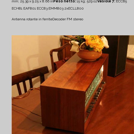
mm; 25.39 x 9.25 x 8.66 in
Peso netto:
15 kg; 529 oz
Valvole 7:
ECC85
ECH81 EAF801 ECC83 EMM803 2xECLL800
Antenna rotante in ferrite
Decoder FM stereo