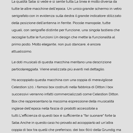
La qualità Saba si vede e si sente tutta.
La linea è molto diversa da
tutte le altre macchine dell'epoca. Un unico grande schermo in vetro
serigrafato con in evidenza sulla destra il grande indicatore stilizzato
della posizione dell'antenna in ferrite. Piccole manopole, tutte
uguali, con serigrafie distinte per funzione, una singola tastiera che
raccoglie tutte le funzioni.
Un design che mette la funzionalità al
primo posto. Molto elegante, non può stancare, è ancora
attualissimo.
Le doti musicali di questa macchina meritano una descrizione
particolareggiata. Viene analizzata più avanti nel dettaglio.
Ho accoppiato questa macchina con una coppia di meravigliose
Celestion 120, i famosi box costruiti nella fabbrica di Ditton.
I box
successivi verranno infatti commercializzati come Celestion Ditton.
Box che rappresentano la massima espressione della musicalità
inglese dell'epoca nella fascia di prodotti accessibile a
tutti.
L'efficienza di questi box è sufficiente a "far suonare" forte la
Saba.
Anche in questo caso ho provato ad accoppiarlo ad un'altra
coppia di box tra quelli che preferisco, dei box 600 della Grundig ma