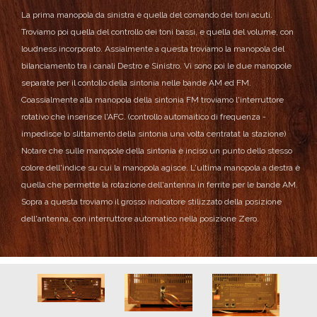
La prima manopola da sinistra è quella del comando dei toni acuti.
Troviamo poi quella del controllo dei toni bassi, e quella del volume, con
loudness incorporato.
Assialmente a questa troviamo la manopola del
bilanciamento tra i canali Destro e Sinistro.
Vi sono poi le due manopole
separate per il contollo della sintonia nelle bande AM ed FM.
Coassialmente alla manopola della sintonia FM troviamo l'interruttore
rotativo che inserisce l'AFC. (controllo automaitico di frequenza -
impedisce lo slittamento della sintonia una volta centratat la stazione)
Notare che sulle manopole della sintonia è inciso un punto dello stesso
colore dell'indice su cui la manopola agisce.
L'ultima manopola a destra è
quella che permette la rotazione dell'antenna in ferrite per le bande AM.
Sopra a questa troviamo il grosso indicatore stilizzato della posizione
dell'antenna, con interruttore automatico nella posizione Zero.