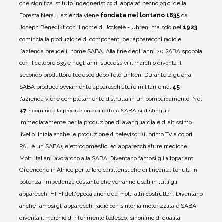
che significa Istituto Ingegneristico di apparati tecnologici della
Foresta Nera.
L'azienda viene
fondata nel lontano 1835
da
Joseph Benedikt con il nome di Jockele - Uhren, ma solo nel
1923
comincia la produzione di componenti per apparecchi radio e
l'azienda prende il nome SABA.
Alla fine degli anni 20 SABA spopola
con il celebre S35 e negli anni successivi il marchio diventa il
secondo produttore tedesco dopo Telefunken.
Durante la guerra
SABA produce ovviamente apparecchiature militari e nel
45
l'azienda viene completamente distrutta in un bombardamento.
Nel
47
ricomincia la produzione di radio e SABA si distingue
immediatamente per la produzione di avanguardia e di altissimo
livello.
Inizia anche le produzione di televisori (il primo TV a colori
PAL è un SABA), elettrodomestici ed apparecchiature mediche.
Molti italiani lavorarono alla SABA.
Diventano famosi gli altoparlanti
Greencone in Alnico per le loro caratteristiche di linearità, tenuta in
potenza, impedenza costante che verranno usati in tutti gli
apparecchi HI-FI dell'epoca anche da molti altri costruttori.
Diventano
anche famosi gli apparecchi radio con sintonia motorizzata e SABA
diventa il marchio di riferimento tedesco, sinonimo di qualità,