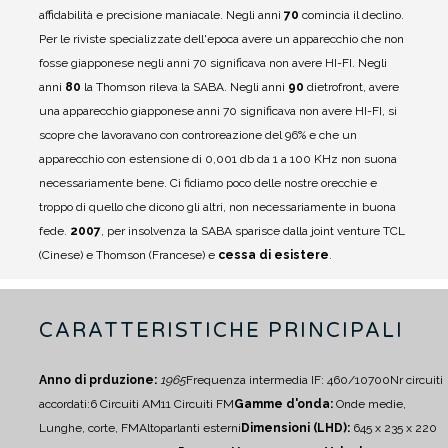
affidabilità e precisione maniacale.
Negli anni
70
comincia il declino.
Per le riviste specializzate dell'epoca avere un apparecchio che non
fosse giapponese negli anni 70 significava non avere HI-FI. Negli
anni
80
la Thomson rileva la SABA.
Negli anni
90
dietrofront, avere
una apparecchio giapponese anni 70 significava non avere HI-FI, si
scopre che lavoravano con controreazione del 96% e che un
apparecchio con estensione di 0,001 db da 1 a 100 KHz non suona
necessariamente bene.
Ci fidiamo poco delle nostre orecchie e
troppo di quello che dicono gli altri, non necessariamente in buona
fede.
2007
, per insolvenza la SABA sparisce dalla joint venture TCL
(Cinese) e Thomson (Francese) e
cessa di esistere
.
CARATTERISTICHE PRINCIPALI
Anno di prduzione:
1965
Frequenza intermedia IF: 460/10700
Nr circuiti
accordati:
6 Circuiti AM
11 Circuiti FM
Gamme d'onda:
Onde medie,
Lunghe, corte, FM
Altoparlanti esterni
Dimensioni (LHD):
645 x 235 x 220