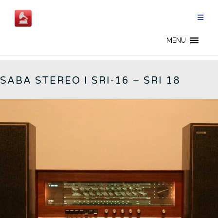
Salta
al
contenuto
GERMAN RADIOS - IT
MENU
SABA STEREO I SRI-16 – SRI 18