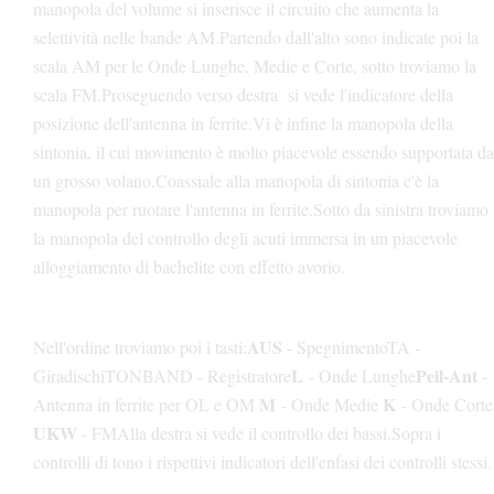
manopola del volume si inserisce il circuito che aumenta la
selettività nelle bande AM.
Partendo dall'alto sono indicate poi la
scala AM per le Onde Lunghe, Medie e Corte, sotto troviamo la
scala FM.
Proseguendo verso destra si vede l'indicatore della
posizione dell'antenna in ferrite.
Vi è infine la manopola della
sintonia, il cui movimento è molto piacevole essendo supportata da
un grosso volano.
Coassiale alla manopola di sintonia c'è la
manopola per ruotare l'antenna in ferrite.
Sotto da sinistra troviamo
la manopola del controllo degli acuti immersa in un piacevole
alloggiamento di bachelite con effetto avorio.
AUS
Nell'ordine troviamo poi i tasti:
- Spegnimento
TA -
L
Peil-Ant
Giradischi
TONBAND - Registratore
- Onde Lunghe
-
M
K
Antenna in ferrite per OL e OM
- Onde Medie
- Onde Corte
UKW
- FM
Alla destra si vede il controllo dei bassi.
Sopra i
controlli di tono i rispettivi indicatori dell'enfasi dei controlli stessi.