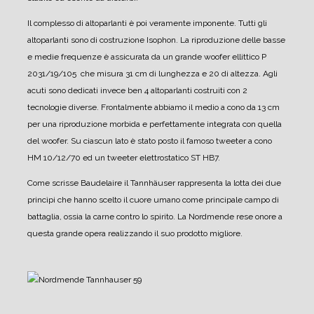
Il complesso di altoparlanti è poi veramente imponente. Tutti gli
altoparlanti sono di costruzione Isophon.
La riproduzione delle basse
e medie frequenze è assicurata da un grande woofer ellittico P
2031/19/105 che misura 31 cm di lunghezza e 20 di altezza.
Agli
acuti sono dedicati invece ben 4 altoparlanti costruiti con 2
tecnologie diverse.
Frontalmente abbiamo il medio a cono da 13 cm
per una riproduzione morbida e perfettamente integrata con quella
del woofer.
Su ciascun lato è stato posto il famoso tweeter a cono
HM 10/12/70 ed un tweeter elettrostatico ST HB7.
Come scrisse Baudelaire il Tannhäuser rappresenta la lotta dei due
princìpi che hanno scelto il cuore umano come principale campo di
battaglia, ossia la carne contro lo spirito.
La Nordmende rese onore a
questa grande opera realizzando il suo prodotto migliore.