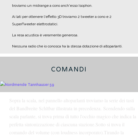
troviamo un midrange a cono anch'esso Isophon.
Ai lati per ottenere l'effetto 3D troviamo 2 tweeter a cono e 2
SuperTweeter elettrostatici.
La resa acustica è veramente generosa.
Nessuna radio che io conosca ha la stessa dotazione di altoparlanti.
COMANDI
Sopra la scala, nel pannello altoparlanti troviamo la serie dei tasti
del Bandbreite Schltbar illustrata in precedenza.
Scendendo sulla
scala parlante, si trova prima di tutto l'occhio magico che indica la
perfetta sintonizzazione di ciascuna stazione.
Sotto si trova il
comando del volume (con loudness incorporato).
Tirando la