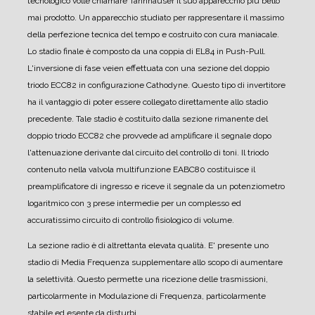
tecnologico volle chiamare Tannhäuser il suo apparecchio più bello
mai prodotto.
Un apparecchio studiato per rappresentare il massimo
della perfezione tecnica del tempo e costruito con cura maniacale.
Lo stadio finale è composto da una coppia di EL84 in Push-Pull.
L'inversione di fase veien effettuata con una sezione del doppio
triodo ECC82 in configurazione Cathodyne. Questo tipo di invertitore
ha il vantaggio di poter essere collegato direttamente allo stadio
precedente.
Tale stadio è costituito dalla sezione rimanente del
doppio triodo ECC82 che provvede ad amplificare il segnale dopo
l'attenuazione derivante dal circuito del controllo di toni.
Il triodo
contenuto nella valvola multifunzione EABC80 costituisce il
preamplificatore di ingresso e riceve il segnale da un potenziometro
logaritmico con 3 prese intermedie per un complesso ed
accuratissimo circuito di controllo fisiologico di volume.
La sezione radio è di altrettanta elevata qualità. E' presente uno
stadio di Media Frequenza supplementare allo scopo di aumentare
la selettività.
Questo permette una ricezione delle trasmissioni,
particolarmente in Modulazione di Frequenza, particolarmente
stabile ed esente da disturbi.