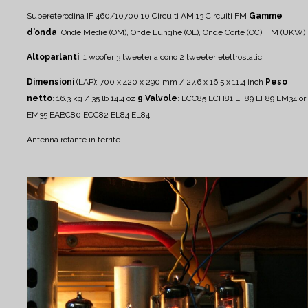
Supereterodina IF 460/10700
10 Circuiti AM
13 Circuiti FM
Gamme
d'onda
: Onde Medie (OM), Onde Lunghe (OL), Onde Corte (OC), FM (UKW)
Altoparlanti
:
1 woofer
3 tweeter a cono
2 tweeter elettrostatici
Dimensioni
(LAP): 700 x 420 x 290 mm / 27.6 x 16.5 x 11.4 inch
Peso
netto
: 16.3 kg / 35 lb 14.4 oz
9 Valvole
: ECC85 ECH81 EF89 EF89 EM34 or
EM35 EABC80 ECC82 EL84 EL84
Antenna rotante in ferrite.