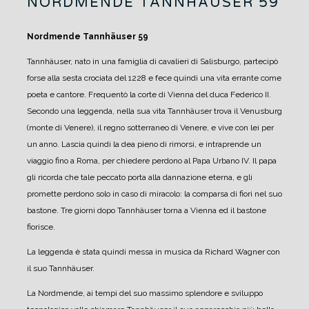
NORDMENDE TANNHÄUSER 59
Nordmende Tannhäuser 59
Tannhäuser, nato in una famiglia di cavalieri di Salisburgo, partecipò
forse alla sesta crociata del 1228 e fece quindi una vita errante come
poeta e cantore. Frequentò la corte di Vienna del duca Federico II.
Secondo una leggenda, nella sua vita Tannhäuser trova il Venusburg
(monte di Venere), il regno sotterraneo di Venere, e vive con lei per
un anno. Lascia quindi la dea pieno di rimorsi, e intraprende un
viaggio fino a Roma, per chiedere perdono al Papa Urbano IV. Il papa
gli ricorda che tale peccato porta alla dannazione eterna, e gli
promette perdono solo in caso di miracolo: la comparsa di fiori nel suo
bastone. Tre giorni dopo Tannhäuser torna a Vienna ed il bastone
fiorisce.
La leggenda è stata quindi messa in musica da Richard Wagner con
il suo Tannhäuser.
La Nordmende, ai tempi del suo massimo splendore e sviluppo