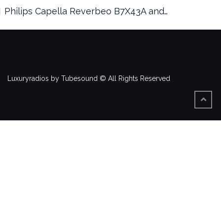
Philips Capella Reverbeo B7X43A and…
Luxuryradios by Tubesound © All Rights Reserved