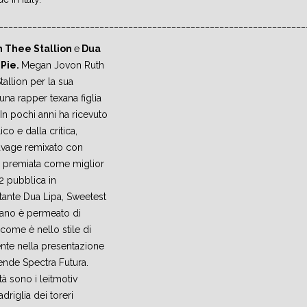
________________________________________________________________
 Thee Stallion
e
Dua
Pie.
Megan Jovon Ruth
allion per la sua
na rapper texana figlia
In pochi anni ha ricevuto
co e dalla critica,
avage remixato con
a premiata come miglior
22 pubblica in
tante Dua Lipa, Sweetest
brano è permeato di
 come è nello stile di
ente nella presentazione
nde Spectra Futura.
ità sono i leitmotiv
adriglia dei toreri