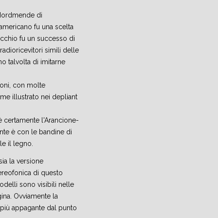
e Nordmende di
 americano fu una scelta
cchio fu un successo di
adioricevitori simili delle
o talvolta di imitarne
ioni, con molte
me illustrato nei depliant
è certamente l'Arancione-
nte è con le bandine di
e il legno.
a la versione
reofonica di questo
delli sono visibili nelle
gina. Ovviamente la
a più appagante dal punto