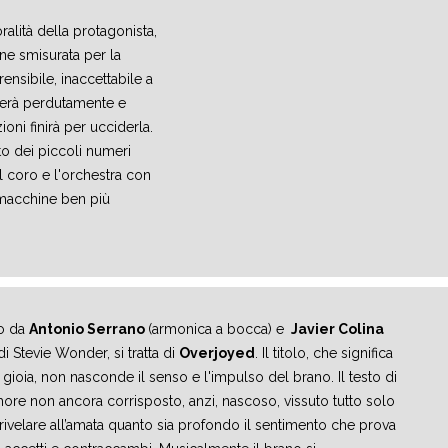
alità della protagonista,
one smisurata per la
ensibile, inaccettabile a
erà perdutamente e
oni finirà per ucciderla.
to dei piccoli numeri
il coro e l'orchestra con
 macchine ben più
to da
Antonio Serrano
(armonica a bocca) e
Javier Colina
di Stevie Wonder, si tratta di
Overjoyed
. Il titolo, che significa
 gioia, non nasconde il senso e l'impulso del brano. Il testo di
ore non ancora corrisposto, anzi, nascoso, vissuto tutto solo
 rivelare all’amata quanto sia profondo il sentimento che prova