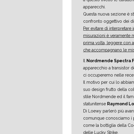
apparecchi.
Questa nuova sezione è st
confronto oggettivo dei di
Per evitare di interpretare
misurazioni è veramente m
prima volta, leggere con a
che accompagnano le mis
Il
Nordmende Spectra F
apparecchio a transistor d
ci occuperemo nelle recen
Il motivo per cui lo abbia
suo design frutto della col
stile Nordmende ed il fa
statunitense
Raymond L
Di Loewy parlerò più avanti
comunque conosciamo i pro
come la bottiglia della Co
delle Lucky Strike.