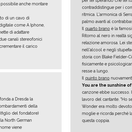
per lei sperando che lei l
 è possibile anche montare
contraddistingue per i cont
ritmica. L'armonica di Ser
to di un cavo di
palmo avanti al contrabba
 digitale come A Iphone,
Il
quarto brano
è la famos
tte di adattare
Ritorno al nero in realtà si
 due canali stereofonici
relazione amorosa. Lei stes
crementare il carico
nell'alcool e negli stupefac
storia con Blake Fielder-
fisicamente e psicologicam
resse a lungo.
Il
quinto brano
nuovament
You are the sunshine of
canzone ebbe successo. Il 
onda a Dresda la
lavoro del cantante. "Ho s
ombardamenti della
Wonder era molto devoto a
figlio del fondatore)
moglie e ricorda perché l
 la North German
questa coppia.
 nome viene