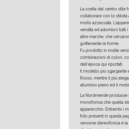
La scelta del centro stil
collaborare con lo stilista
molto azzeccata. L'appare
vendita ed adombrò tutti i r
altre marche, che cercaron
goffamente le forme.
Fu prodotto in molte vers
combinazioni di colori, co
dell'epoca qui riportati.
Il modello più sgargiante 
Rosso, mentre il più elega
alluminio pieno ed il mobil
La Nordmende produsse si
monofonica che quella ste
apparecchio. Entrambi i mo
foto presenti in questa pa
versione stereofonica è l