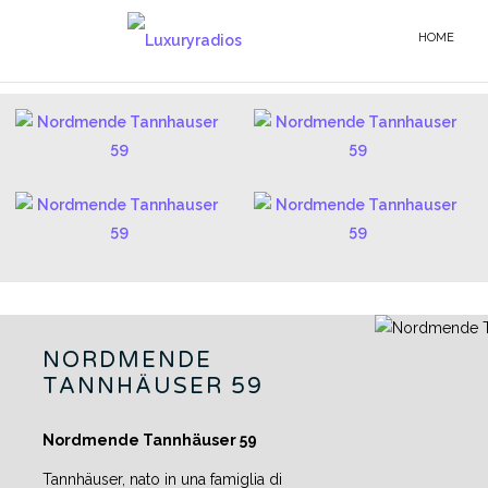
Salta
al
HOME
GERMAN RADIOS - IT
contenuto
NORDMENDE
TANNHÄUSER 59
Nordmende Tannhäuser 59
Tannhäuser, nato in una famiglia di