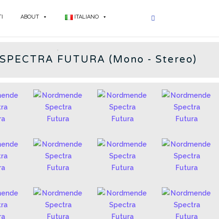
I
ABOUT
ITALIANO
 RADIOS - IT
.
PECTRA FUTURA (Mono - Stereo)