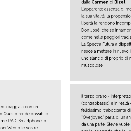
dalla
Carmen
di
Bizet
.
L'apparente assenza di mor
la sua vitalità, la propensi
libertà la rendono incompr
Don José, che se innamor
come nelle peggiori tradizi
La Spectra Futura a dispet
riesce a mettere in rilievo 
uno slancio di proprio di
muscolose.
Il
terzo brano
- interpreta
(contrabbasso) è in realtà 
 equipaggiata con un
felicissimo, traboccante di
io Questo rende possibile
“Overjoyed” parla di un am
 come IPAD, Smartphone, o
da una parte. Stevie vuole
zioni Web o le vostre