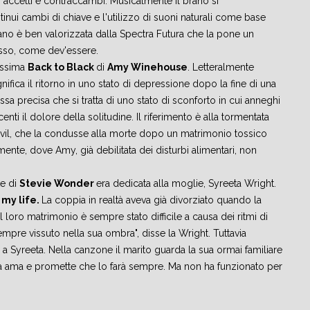
o accetti e contraccambi. Musicalmente il brano si
inui cambi di chiave e l'utilizzo di suoni naturali come base
rano è ben valorizzata dalla Spectra Futura che la pone un
sso, come dev'essere.
issima
Back to Black
di
Amy Winehouse
. Letteralmente
gnifica il ritorno in uno stato di depressione dopo la fine di una
sa precisa che si tratta di uno stato di sconforto in cui anneghi
enti il dolore della solitudine. Il riferimento è alla tormentata
Civil, che la condusse alla morte dopo un matrimonio tossico
ente, dove Amy, già debilitata dei disturbi alimentari, non
e di
Stevie Wonder
era dedicata alla moglie, Syreeta Wright.
 my life.
La coppia in realtà aveva già divorziato quando la
loro matrimonio è sempre stato difficile a causa dei ritmi di
empre vissuto nella sua ombra", disse la Wright. Tuttavia
 Syreeta. Nella canzone il marito guarda la sua ormai familiare
a ama e promette che lo farà sempre. Ma non ha funzionato per