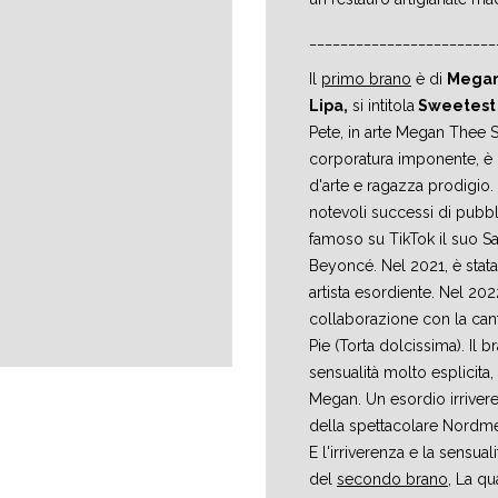
________________________
Il
primo brano
è di
Megan
Lipa,
si intitola
Sweetest 
Pete, in arte Megan Thee St
corporatura imponente, è u
d'arte e ragazza prodigio. 
notevoli successi di pubbli
famoso su TikTok il suo S
Beyoncé. Nel 2021, è stat
artista esordiente. Nel 20
collaborazione con la can
Pie (Torta dolcissima). Il 
sensualità molto esplicita,
Megan. Un esordio irriver
della spettacolare Nordme
E l'irriverenza e la sensual
del
secondo brano
, La qu