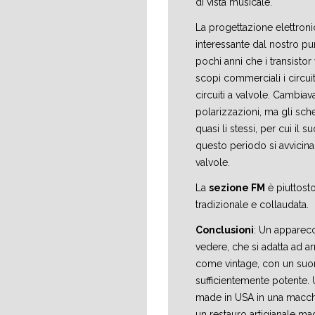
di vista musicale.
La progettazione elettron
interessante dal nostro pu
pochi anni che i transistor 
scopi commerciali i circuit
circuiti a valvole. Cambiava
polarizzazioni, ma gli sch
quasi li stessi, per cui il 
questo periodo si avvicina
valvole.
La
sezione FM
è piuttosto
tradizionale e collaudata.
Conclusioni
: Un apparec
vedere, che si adatta ad 
come vintage, con un suo
sufficientemente potente.
made in USA in una macc
un restauro artigianale made