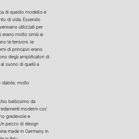
ica di questo modello è
nto di vista. Essendo
venivano utilizzati per
i erano molto simili ai
no le tensioni, le
emi di principio erano
suono degli amplificatori di
 al suono di quelli a
 stabile, molto
chio bellissimo da
arredamenti moderni cos'
no gradevole e
 Un pezzo di design
hina made in Germany in
 in Italy.