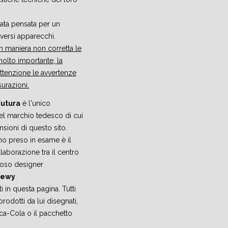
ata pensata per un
versi apparecchi.
 in maniera non corretta le
olto importante, la
ttenzione le avvertenze
urazioni.
utura
è l'unico
el marchio tedesco di cui
sioni di questo sito.
mo preso in esame è il
laborazione tra il centro
moso designer
oewy
.
 in questa pagina. Tutti
dotti da lui disegnati,
ca-Cola o il pacchetto