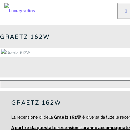
Salta
al
162W - IT
contenuto
GRAETZ 162W
GRAETZ 162W
La recensione di della
Graetz 162W
è diversa da tutte le rece
A partire da questa le recensioni saranno accompagnate 