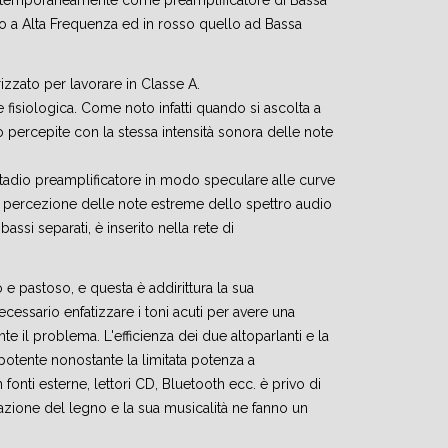
ontemporaneamente come preamplificatore di Bassa
to a Alta Frequenza ed in rosso quello ad Bassa
izzato per lavorare in Classe A.
 fisiologica. Come noto infatti quando si ascolta a
ercepite con la stessa intensità sonora delle note
stadio preamplificatore in modo speculare alle curve
 percezione delle note estreme dello spettro audio
 bassi separati, è inserito nella rete di
e pastoso, e questa è addirittura la sua
ecessario enfatizzare i toni acuti per avere una
nte il problema. L'efficienza dei due altoparlanti e la
otente nonostante la limitata potenza a
fonti esterne, lettori CD, Bluetooth ecc. è privo di
razione del legno e la sua musicalità ne fanno un