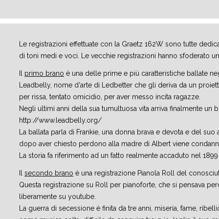
Le registrazioni effettuate con la Graetz 162W sono tutte dedica
di toni medi e voci. Le vecchie registrazioni hanno sfoderato un
Il
primo brano
è una delle prime e più caratteristiche ballate 
Leadbelly, nome d'arte di Ledbetter che gli deriva da un proiett
per rissa, tentato omicidio, per aver messo incita ragazze.
Negli ultimi anni della sua tumultuosa vita arriva finalmente 
http://www.leadbelly.org/
La ballata parla di Frankie, una donna brava e devota e del suo a
dopo aver chiesto perdono alla madre di Albert viene condannata
La storia fa riferimento ad un fatto realmente accaduto nel 1899 ne
Il
secondo brano
è una registrazione Pianola Roll del conosci
Questa registrazione su Roll per pianoforte, che si pensava perdu
liberamente su youtube.
La guerra di secessione è finita da tre anni, miseria, fame, ribel