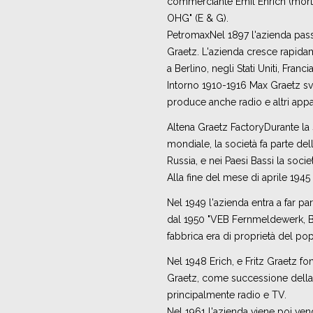
commerciante Emil Ehrich (mort
OHG" (E & G).
PetromaxNel 1897 l'azienda passa 
Graetz. L'azienda cresce rapidam
a Berlino, negli Stati Uniti, Fran
Intorno 1910-1916 Max Graetz svi
produce anche radio e altri appar
Altena Graetz FactoryDurante l
mondiale, la società fa parte dell'
Russia, e nei Paesi Bassi la soci
Alla fine del mese di aprile 1945 
Nel 1949 l'azienda entra a far 
dal 1950 "VEB Fernmeldewerk, Ber
fabbrica era di proprietà del po
Nel 1948 Erich, e Fritz Graetz f
Graetz, come successione della 
principalmente radio e TV.
Nel 1961 l'azienda viene poi ven