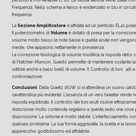
pentodo a mu-variabile EF80. La stessa valvola viene usata c
Frequenza. Nello schema a fianco è evidenziato in blu in circui
frequenza.
La
Sezione Amplificatore
è affidata ad un pentodo EL41 polar
Il potenziometro di
Volume
è dotato di presa per la correzione
volume molto basso le note basse e quelle acute non vengono p
medie, che appaiono nettamente in prevalenza.
La correzione fisiologica di volume modifica la risposta dello 
di Fletcher–Munson. Questo permette di mantenere costante la
udibile anche a bassi livelli di volume. Il Controllo di toni , alti e
controreazione.
Conclusioni
: Dalla Graetz 162W ci si attendeva un suono caldo 
caratteristica più evidente. L'assenza di un vero tweeter rende n
risposta equilibrata. Il controllo dei toni acuti risolve efficaceme
distorsione molto contenuta regalano a questa radio una voce p
disposizione. La sintonia è molto stabile. L'interfacciamento con 
qualsiasi problema. La sua forma aggraziata, la scelta e la lavo
apparecchio godibilissimo ed affidabile.