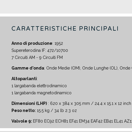
CARATTERISTICHE PRINCIPALI
Anno di produzione
: 1952
Supereterodina IF: 472/10700
7 Circuiti AM - 9 Circuiti FM
Gamme d'onda
: Onde Medie (OM), Onde Lunghe (OL), Onde 
Altoparlanti
:
1 largabanda elettrodinamico
1 largabanda magnetodinamico
Dimensioni (LHP)
: 620 x 384 x 305 mm / 24.4 x 15.1 x 12 inch
Peso netto:
15.5 kg / 34 lb 2.3 oz
Valvole 9:
EF80 EC92 ECH81 EF41 EM34 EAF42 EB41 EL41 AZ1