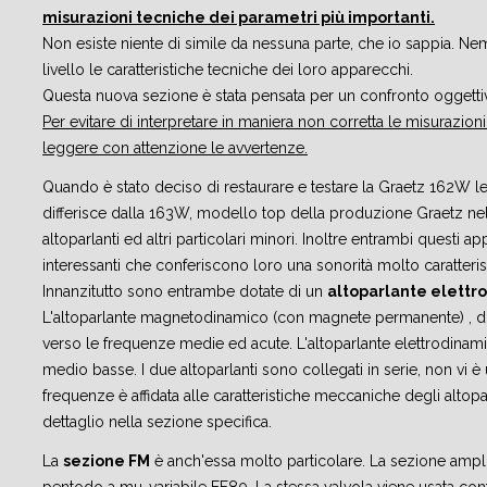
misurazioni tecniche dei parametri più importanti.
Non esiste niente di simile da nessuna parte, che io sappia. Ne
livello le caratteristiche tecniche dei loro apparecchi.
Questa nuova sezione è stata pensata per un confronto oggettiv
Per evitare di interpretare in maniera non corretta le misurazio
leggere con attenzione le avvertenze.
Quando è stato deciso di restaurare e testare la Graetz 162W le 
differisce dalla 163W, modello top della produzione Graetz nel 
altoparlanti ed altri particolari minori. Inoltre entrambi questi 
interessanti che conferiscono loro una sonorità molto caratterist
Innanzitutto sono entrambe dotate di un
altoparlante elettr
L'altoparlante magnetodinamico (con magnete permanente) , di
verso le frequenze medie ed acute. L'altoparlante elettrodina
medio basse. I due altoparlanti sono collegati in serie, non vi è
frequenze è affidata alle caratteristiche meccaniche degli altopar
dettaglio nella sezione specifica.
La
sezione FM
è anch'essa molto particolare. La sezione amplif