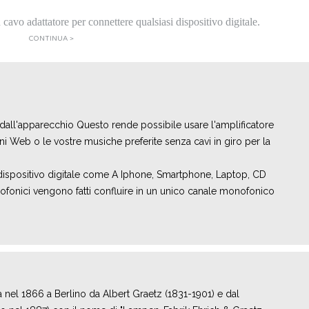
cavo adattatore per connettere qualsiasi dispositivo digitale.
CONTINUA >
all'apparecchio Questo rende possibile usare l'amplificatore
oni Web o le vostre musiche preferite senza cavi in giro per la
 dispositivo digitale come A Iphone, Smartphone, Laptop, CD
reofonici vengono fatti confluire in un unico canale monofonico
 nel 1866 a Berlino da Albert Graetz (1831-1901) e dal