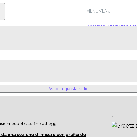
MENU
MENU
HOME
NOVITA'
RADIO
COM
Ascolta questa radio
nsioni pubblicate fino ad oggi.
da una sezione di misure con grafici de