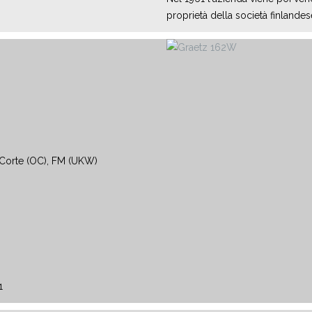
proprietà della società finlandes
Corte (OC), FM (UKW)
1