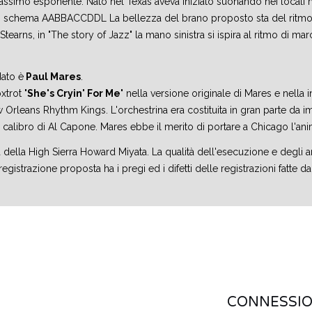
massimo esponente. Nato nel Texas aveva iniziato suonando nei locali ma
ndo lo schema AABBACCDDL La bellezza del brano proposto sta del ri
earns, in "The story of Jazz" la mano sinistra si ispira al ritmo di mar
dato è
Paul Mares
.
trot "
She's Cryin' For Me
" nella versione originale di Mares e nella 
 Orleans Rhythm Kings. L'orchestrina era costituita in gran parte da i
 calibro di Al Capone. Mares ebbe il merito di portare a Chicago l'an
sta della High Sierra Howard Miyata. La qualità dell'esecuzione e degl
egistrazione proposta ha i pregi ed i difetti delle registrazioni fatte da
CONNESSION