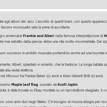
te agli albori del Jazz. L'ascolto di questi brani, con questo apparec
 fascino inconsueto vale la pena di ascoltarle.
negro-americane
Frankie and Alber
t nella famosa interpretazione di
H
ile mai estratto dalla pancia, ebbe una vita molto movimentata. Dal 191
un buon successo in ambito musicale portandolo anche ad una tournée i
mante, Albert, spiantato e violento, che la tradisce. La lunga ballata 
 alla sedia elettrica.
l Missouri tra Frankie Baker (22 anni) e Allen (Albert) Britt (17 anni).
utissimo
Maple leaf Rag
, suonato da
Scott Joplin
.
ta, è stata trovata su Ebay montata su un riproduttore sbagliato. Il ro
lioni, sono anni duri negli States. C'è bisogno di musica allegra per ri