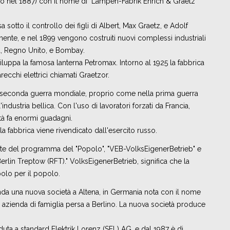
o nel 1887) con il nome di "Lampen-Fabrik Ehrich & Graetz
sotto il controllo dei figli di Albert, Max Graetz, e Adolf
ente, e nel 1899 vengono costruiti nuovi complessi industriali
cia, Regno Unito, e Bombay.
luppa la famosa lanterna Petromax. Intorno al 1925 la fabbrica
ecchi elettrici chiamati Graetzor.
a seconda guerra mondiale, proprio come nella prima guerra
industria bellica. Con l'uso di lavoratori forzati da Francia,
età fa enormi guadagni.
la fabbrica viene rivendicato dall'esercito russo.
parte del programma del "Popolo", "VEB-VolksEigenerBetrieb" e
lin Treptow (RFT)." VolksEigenerBetrieb, significa che la
polo per il popolo.
onda una nuova società a Altena, in Germania nota con il nome
azienda di famiglia persa a Berlino. La nuova società produce
duta a standard Elektrik Lorenz (SEL) AG, e dal 1987 è di