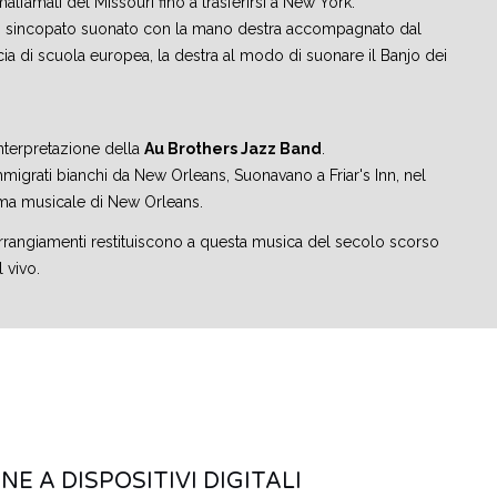
lfamati del Missouri fino a trasferirsi a New York.
tmo sincopato suonato con la mano destra accompagnato dal
cia di scuola europea, la destra al modo di suonare il Banjo dei
interpretazione della
Au Brothers Jazz Band
.
mmigrati bianchi da New Orleans, Suonavano a Friar's Inn, nel
ima musicale di New Orleans.
i arrangiamenti restituiscono a questa musica del secolo scorso
l vivo.
E A DISPOSITIVI DIGITALI