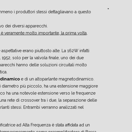
mmeno i produttori stessi dettagliavano a questo
o dei diversi apparecchi.
ni è veramente molto importante, la prima volta,
aspettative erano piuttosto alte. La 162W infatti
1952, solo per la valvola finale, uno dei due
apparecchi hanno delle soluzioni circuitali molto
ica.
odinamico
e di un altoparlante magnetodinamico.
 diametro più piccolo, ha una estensione maggiore
mico ha una notevole estensione verso le frequenze
 una rete di crossover tra i due, la separazione delle
lanti stessi. Entrambi verranno analizzati nel
icatrice ad Alta Frequenza è stata affidata ad un