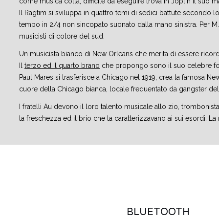
come musica colta, difficile da eseguire trova in Joplin il suo 
Il Ragtim si sviluppa in quattro temi di sedici battute seco
tempo in 2/4 non sincopato suonato dalla mano sinistra. Per M.St
musicisti di colore del sud.
Un musicista bianco di New Orleans che merita di essere ricor
Il
terzo ed il quarto brano
che propongo sono il suo celebre fox
Paul Mares si trasferisce a Chicago nel 1919, crea la famosa New
cuore della Chicago bianca, locale frequentato da gangster del
I fratelli Au devono il loro talento musicale allo zio, tromboni
la freschezza ed il brio che la caratterizzavano ai sui esordi. La r
BLUETOOTH