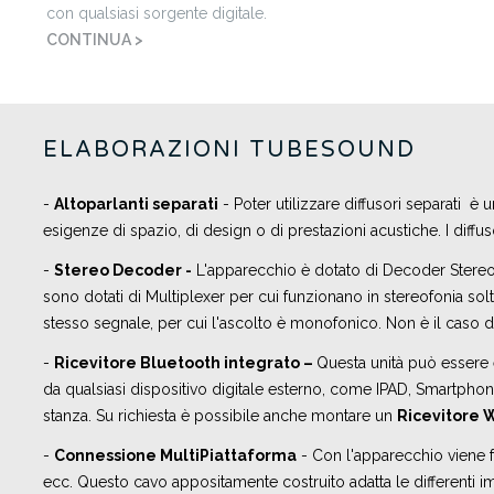
con qualsiasi sorgente digitale.
CONTINUA >
ELABORAZIONI TUBESOUND
-
Altoparlanti separati
- Poter utilizzare diffusori separati è u
esigenze di spazio, di design o di prestazioni acustiche. I diffuso
-
Stereo Decoder -
L'apparecchio è dotato di Decoder Stereo in
sono dotati di Multiplexer per cui funzionano in stereofonia solta
stesso segnale, per cui l'ascolto è monofonico. Non è il caso 
-
R
icevitore Bluetooth integrato –
Questa unità può essere 
da qualsiasi dispositivo digitale esterno, come IPAD, Smartphone,
stanza. Su richiesta è possibile anche montare un
Ricevitore 
-
Connessione MultiPiattaforma
- Con l'apparecchio viene 
ecc. Questo cavo appositamente costruito adatta le differenti i