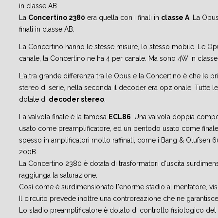
in classe AB.
La
Concertino 2380
era quella con i finali in
classe A
. La Opu
finali in classe AB.
La Concertino hanno le stesse misure, lo stesso mobile. Le O
canale, la Concertino ne ha 4 per canale. Ma sono 4W in classe 
L'altra grande differenza tra le Opus e la Concertino è che le
stereo di serie, nella seconda il decoder era opzionale. Tutte l
dotate di
decoder stereo
.
La valvola finale è la famosa
ECL86
. Una valvola doppia compo
usato come preamplificatore, ed un pentodo usato come finale 
spesso in amplificatori molto raffinati, come i Bang & Olufsen 
200B.
La Concertino 2380 è dotata di trasformatori d'uscita surdimensio
raggiunga la saturazione.
Così come è surdimensionato l'enorme stadio alimentatore, visi
Il circuito prevede inoltre una controreazione che ne garantisce l
Lo stadio preamplificatore è dotato di controllo fisiologico del