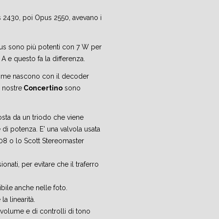
s 2430, poi Opus 2550, avevano i
pus sono più potenti con 7 W per
A e questo fa la differenza.
 prime nascono con il decoder
e nostre
Concertino
sono
sta da un triodo che viene
di potenza. E' una valvola usata
608 o lo Scott Stereomaster
nati, per evitare che il traferro
bile anche nelle foto.
a linearità.
 volume e di controlli di tono