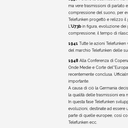
ma vere trasmissioni di parlato 
compressione del suono, per evit
Telefunken progettò e relizzo il
L'
U73b
in figura, evoluzione dei 
compressione, il tempo di rilasc
1941
Tutte le azioni Telefunken v
del marchio Telefunken delle sue
1948
Alla Conferenza di Copena
Onde Medie e Corte del''Europa 
recentemente conclusa. Ufficia
importante.
A causa di ciò la Germania deci
la qualità delle trasmissioni era
In questa fase Telefunken svilu
evoluzioni, destinate ad essere u
parte di quelle europee, così com
Telefunken ecc.