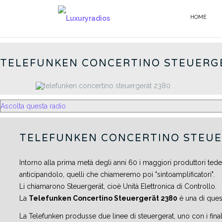
Salta
al
HOME
GERMAN RADIOS - IT
contenuto
TELEFUNKEN CONCERTINO STEUERG
Ascolta questa radio
TELEFUNKEN CONCERTINO STEUE
Intorno alla prima metà degli anni 60 i maggiori produttori ted
anticipandolo, quelli che chiameremo poi "sintoamplificatori".
Li chiamarono Steuergerät, cioè Unità Elettronica di Controllo.
La
Telefunken Concertino Steuergerät 2380
è una di ques
La Telefunken produsse due linee di steuergerat, uno con i finali