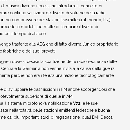
e di musica divenne necessario introdurre il concetto di
are continue variazioni del livello di volume della radio.
 primo compressore per stazioni trasmittenti al mondo, l'U3.
precedenti modelli, permette di cambiare il livello di
io ed il tempo di attacco.
engo trasferite alla AEG che di fatto diventa l'unico proprietario
 fabbriche e dei suoi brevetti.
ghen dove si decise la spartizione delle radiofrequenze delle
Centrale la Germania non venne invitata, a causa della guerra
lmente perchè non era ritenuta una nazione tecnologicamente
se di sviluppare le trasmissioni in FM anche accorgendosi che
 notevolmente superiore di quelle in AM.
ppa il sistema microfono/amplificazione
V72
, e le sue
sate nella totalità delle stazioni emittenti tedesche e buona
e dai più importanti studi di registrazione, quali EMI, Decca,