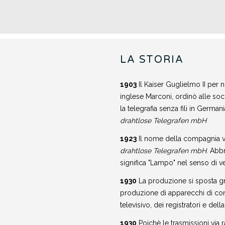
LA STORIA
1903
Il Kaiser Guglielmo II per 
inglese Marconi, ordinò alle soc
la telegrafia senza fili in German
drahtlose Telegrafen mbH
1923
Il nome della compagnia v
drahtlose Telegrafen mbH
. Abb
significa "Lampo" nel senso di v
1930
La produzione si sposta gr
produzione di apparecchi di con
televisivo, dei registratori e della
1930
Poichè le trasmissioni via 