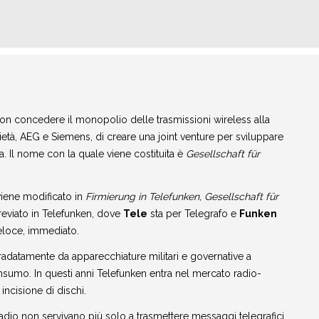
non concedere il monopolio delle trasmissioni wireless alla
ietà, AEG e Siemens, di creare una joint venture per sviluppare
ia. Il nome con la quale viene costituita è
Gesellschaft für
iene modificato in
Firmierung in Telefunken, Gesellschaft für
reviato in Telefunken, dove
Tele
sta per Telegrafo e
Funken
eloce, immediato.
adatamente da apparecchiature militari e governative a
sumo. In questi anni Telefunken entra nel mercato radio-
 incisione di dischi.
radio non servivano più solo a trasmettere messaggi telegrafici