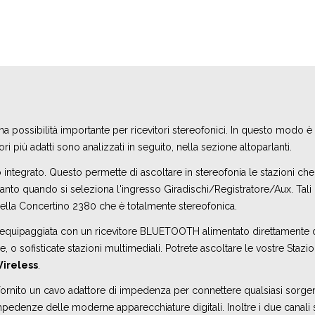
na possibilità importante per ricevitori stereofonici. In questo modo è p
ri più adatti sono analizzati in seguito, nella sezione altoparlanti.
tegrato. Questo permette di ascoltare in stereofonia le stazioni che u
nto quando si seleziona l'ingresso Giradischi/Registratore/Aux. Tali ric
della Concertino 2380 che è totalmente stereofonica.
equipaggiata con un ricevitore BLUETOOTH alimentato direttamente da
 o sofisticate stazioni multimediali. Potrete ascoltare le vostre Stazi
Wireless
.
fornito un
cavo adattore di impedenza
per connettere qualsiasi sorge
mpedenze delle moderne apparecchiature digitali. Inoltre i due canali 