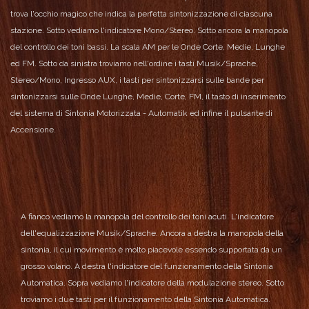
trova l'occhio magico che indica la perfetta sintonizzazione di ciascuna
stazione.
Sotto vediamo l'indicatore Mono/Stereo.
Sotto ancora la manopola
del controllo dei toni bassi.
La scala AM per le Onde Corte, Medie, Lunghe
ed FM.
Sotto da sinistra troviamo nell'ordine i tasti Musik/Sprache,
Stereo/Mono, Ingresso AUX, i tasti per sintonizzarsi sulle bande per
sintonizzarsi sulle Onde Lunghe, Medie, Corte, FM, il tasto di inserimento
del sistema di Sintonia Motorizzata - Automatik ed infine il pulsante di
Accensione.
A fianco vediamo la manopola del controllo dei toni acuti.
L'indicatore
dell'equalizzazione Musik/Sprache.
Ancora a destra la manopola della
sintonia, il cui movimento è molto piacevole essendo supportata da un
grosso volano.
A destra l'indicatore del funzionamento della Sintonia
Automatica.
Sopra vediamo l'indicatore della modulazione stereo.
Sotto
troviamo i due tasti per il funzionamento della Sintonia Automatica.