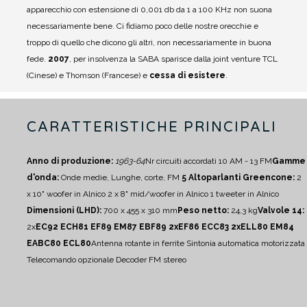
apparecchio con estensione di 0,001 db da 1 a 100 KHz non suona
necessariamente bene.
Ci fidiamo poco delle nostre orecchie e
troppo di quello che dicono gli altri, non necessariamente in buona
fede.
2007
, per insolvenza la SABA sparisce dalla joint venture TCL
(Cinese) e Thomson (Francese) e
cessa di esistere
.
CARATTERISTICHE PRINCIPALI
Anno di produzione:
1963-64
Nr circuiti accordati 10 AM - 13 FM
Gamme
d'onda:
Onde medie, Lunghe, corte, FM
5 Altoparlanti Greencone:
2
x 10" woofer in Alnico
2 x 8" mid/woofer in Alnico
1 tweeter in Alnico
Dimensioni (LHD):
700 x 455 x 310 mm
Peso netto:
24,3 kg
Valvole 14:
2x
EC92 ECH81 EF89 EM87 EBF89 2xEF86 ECC83 2xELL80 EM84
EABC80 ECL80
Antenna rotante in ferrite
Sintonia automatica motorizzata
Telecomando opzionale
Decoder FM stereo