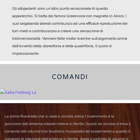
Gli altoparlanti sono un'altro punto eccezionale di questo
apparecchio.
Si tratta dei famosi Greencone con magnete in Alnico.
I
suoi largabanda laterali contribuisco ad una efficace riproduzione dei
toni medi e contribuiscono a creare una sensazione di
tridimensionalità.
Vennero fatte molte ricerche sull'argomento prima
dell'avvento della stereofonia e della quadrifonia.
Il suono è
impressionante.
COMANDI
La prima finestrella che si vede a sinistra indica l'inserimento e la
posizione dell'antenna rotante interna in ferrite.
Quindi da sinistra si trova il
comando del volume (con loudness incorporato) ed assialmente a questo il
comando di rotazione dell'antenna in ferrite.
Sopra il controllo di volume si