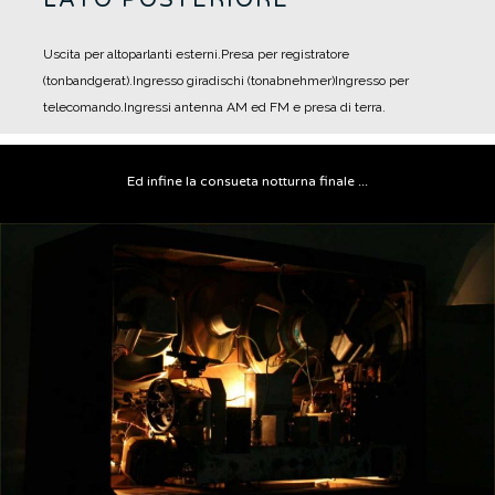
Uscita per altoparlanti esterni.
Presa per registratore
(tonbandgerat).
Ingresso giradischi (tonabnehmer)
Ingresso per
telecomando.
Ingressi antenna AM ed FM e presa di terra.
Ed infine la consueta notturna finale ...