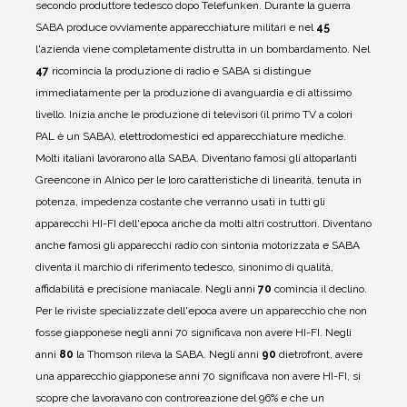
secondo produttore tedesco dopo Telefunken.
Durante la guerra
SABA produce ovviamente apparecchiature militari e nel
45
l'azienda viene completamente distrutta in un bombardamento.
Nel
47
ricomincia la produzione di radio e SABA si distingue
immediatamente per la produzione di avanguardia e di altissimo
livello.
Inizia anche le produzione di televisori (il primo TV a colori
PAL è un SABA), elettrodomestici ed apparecchiature mediche.
Molti italiani lavorarono alla SABA.
Diventano famosi gli altoparlanti
Greencone in Alnico per le loro caratteristiche di linearità, tenuta in
potenza, impedenza costante che verranno usati in tutti gli
apparecchi HI-FI dell'epoca anche da molti altri costruttori.
Diventano
anche famosi gli apparecchi radio con sintonia motorizzata e SABA
diventa il marchio di riferimento tedesco, sinonimo di qualità,
affidabilità e precisione maniacale.
Negli anni
70
comincia il declino.
Per le riviste specializzate dell'epoca avere un apparecchio che non
fosse giapponese negli anni 70 significava non avere HI-FI. Negli
anni
80
la Thomson rileva la SABA.
Negli anni
90
dietrofront, avere
una apparecchio giapponese anni 70 significava non avere HI-FI, si
scopre che lavoravano con controreazione del 96% e che un