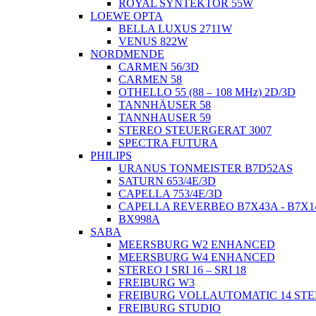
ROYAL SYNTEKTOR 55W
LOEWE OPTA
BELLA LUXUS 2711W
VENUS 822W
NORDMENDE
CARMEN 56/3D
CARMEN 58
OTHELLO 55 (88 – 108 MHz) 2D/3D
TANNHÄUSER 58
TANNHAUSER 59
STEREO STEUERGERAT 3007
SPECTRA FUTURA
PHILIPS
URANUS TONMEISTER B7D52AS
SATURN 653/4E/3D
CAPELLA 753/4E/3D
CAPELLA REVERBEO B7X43A - B7X1
BX998A
SABA
MEERSBURG W2 ENHANCED
MEERSBURG W4 ENHANCED
STEREO I SRI 16 – SRI 18
FREIBURG W3
FREIBURG VOLLAUTOMATIC 14 ST
FREIBURG STUDIO