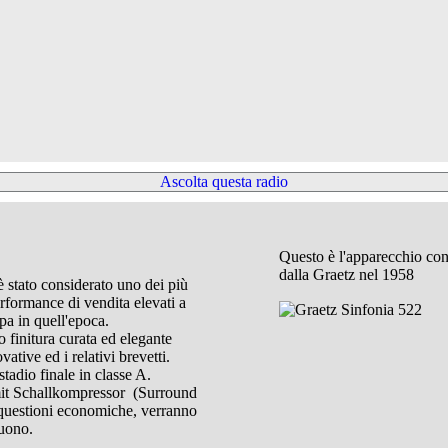
Ascolta questa radio
Questo è l'apparecchio co
dalla Graetz nel 1958
 stato considerato uno dei più
erformance di vendita elevati a
pa in quell'epoca.
o finitura curata ed elegante
ative ed i relativi brevetti.
tadio finale in classe A.
mit Schallkompressor (Surround
 questioni economiche, verranno
suono.