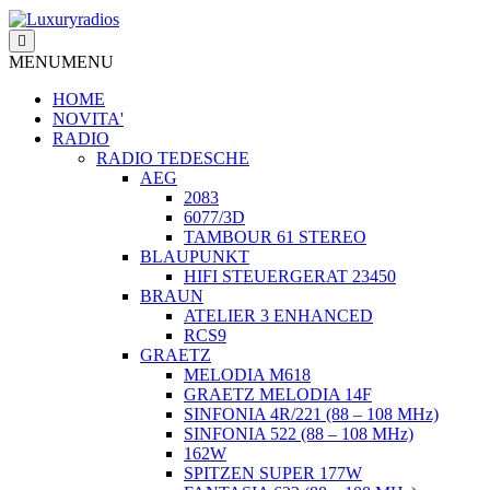
Salta
al
contenuto
MENU
MENU
HOME
NOVITA'
RADIO
RADIO TEDESCHE
AEG
2083
6077/3D
TAMBOUR 61 STEREO
BLAUPUNKT
HIFI STEUERGERAT 23450
BRAUN
ATELIER 3 ENHANCED
RCS9
GRAETZ
MELODIA M618
GRAETZ MELODIA 14F
SINFONIA 4R/221 (88 – 108 MHz)
SINFONIA 522 (88 – 108 MHz)
162W
SPITZEN SUPER 177W