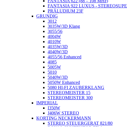
FANTASIA 622 (88 – 108 MHz)
FANTASIA 922 LUXUS - STEREOSUP
PRÄLUDIUM 23F
GRUNDIG
3012
3035W/3D Klang
3055/56
4004W
4010W
4035W/3D
4040W/3D
4055/56 Enhanced
4085
5005W
5010
5040W/3D
5050W Enhanced
5080 HI-FI ZAUBERKLANG
STEREOMEISTER 15
STEREOMEISTER 300
IMPERIAL
I350W
J406W STEREO
KORTING NECKERMANN
STEREO STEUERGERAT 821/80