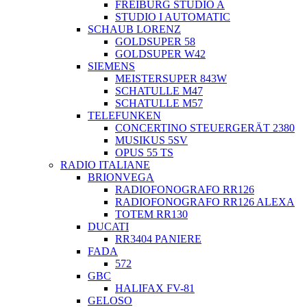
FREIBURG STUDIO A
STUDIO I AUTOMATIC
SCHAUB LORENZ
GOLDSUPER 58
GOLDSUPER W42
SIEMENS
MEISTERSUPER 843W
SCHATULLE M47
SCHATULLE M57
TELEFUNKEN
CONCERTINO STEUERGERÄT 2380
MUSIKUS 5SV
OPUS 55 TS
RADIO ITALIANE
BRIONVEGA
RADIOFONOGRAFO RR126
RADIOFONOGRAFO RR126 ALEXA
TOTEM RR130
DUCATI
RR3404 PANIERE
FADA
572
GBC
HALIFAX FV-81
GELOSO