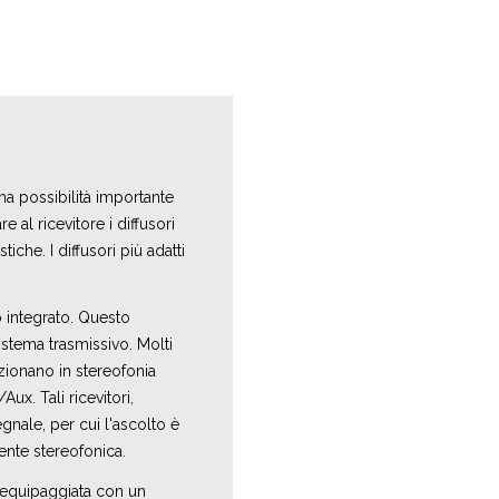
una possibilità importante
 al ricevitore i diffusori
iche. I diffusori più adatti
 integrato. Questo
istema trasmissivo. Molti
nzionano in stereofonia
ux. Tali ricevitori,
egnale, per cui l'ascolto è
nte stereofonica.
 equipaggiata con un