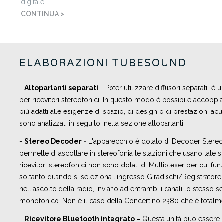
digitale.
CONTINUA >
ELABORAZIONI TUBESOUND
-
Altoparlanti separati
- Poter utilizzare diffusori separati è 
per ricevitori stereofonici. In questo modo è possibile accoppiare
più adatti alle esigenze di spazio, di design o di prestazioni acust
sono analizzati in seguito, nella sezione altoparlanti.
-
Stereo Decoder -
L'apparecchio è dotato di Decoder Stereo
permette di ascoltare in stereofonia le stazioni che usano tale s
ricevitori stereofonici non sono dotati di Multiplexer per cui fu
soltanto quando si seleziona l'ingresso Giradischi/Registratore/A
nell'ascolto della radio, inviano ad entrambi i canali lo stesso s
monofonico. Non è il caso della Concertino 2380 che è totalme
-
R
icevitore Bluetooth integrato –
Questa unità può essere