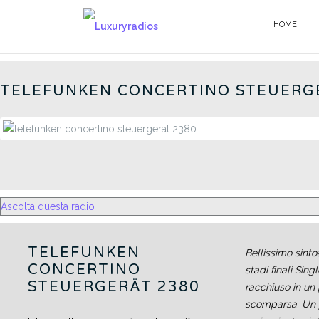
Salta
al
HOME
GERMAN RADIOS - IT
contenuto
TELEFUNKEN CONCERTINO STEUERG
Ascolta questa radio
TELEFUNKEN
Bellissimo sinto
CONCERTINO
stadi finali Sin
STEUERGERÄT 2380
racchiuso in un
scomparsa. Un 