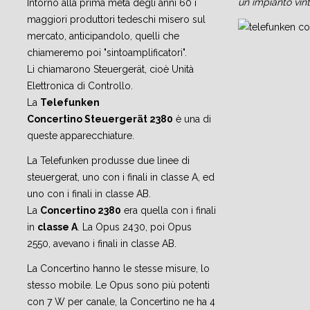
un impianto vin
Intorno alla prima metà degli anni 60 i
maggiori produttori tedeschi misero sul
mercato, anticipandolo, quelli che
chiameremo poi "sintoamplificatori".
Li chiamarono Steuergerät, cioè Unità
Elettronica di Controllo.
La
Telefunken
Concertino Steuergerät 2380
è una di
queste apparecchiature.
La Telefunken produsse due linee di
steuergerat, uno con i finali in classe A, ed
uno con i finali in classe AB.
La
Concertino 2380
era quella con i finali
in
classe A
. La Opus 2430, poi Opus
2550, avevano i finali in classe AB.
La Concertino hanno le stesse misure, lo
stesso mobile. Le Opus sono più potenti
con 7 W per canale, la Concertino ne ha 4