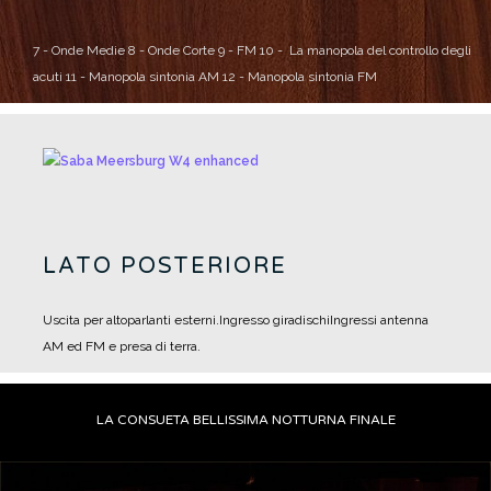
7 -
Onde Medie
8 - Onde Corte
9 - FM
10 - La manopola del controllo degli
acuti
11 - Manopola sintonia AM
12 - Manopola sintonia FM
LATO POSTERIORE
Uscita per altoparlanti esterni.
Ingresso giradischi
Ingressi antenna
AM ed FM e presa di terra.
LA CONSUETA BELLISSIMA NOTTURNA FINALE