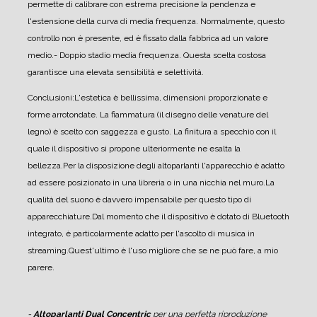
permette di calibrare con estrema precisione la pendenza e
l'estensione della curva di media frequenza. Normalmente, questo
controllo non è presente, ed è fissato dalla fabbrica ad un valore
medio.
- Doppio stadio media frequenza. Questa scelta costosa
garantisce una elevata sensibilità e selettività.
Conclusioni:
L'estetica è bellissima, dimensioni proporzionate e
forme arrotondate. La fiammatura (il disegno delle venature del
legno) è scelto con saggezza e gusto. La finitura a specchio con il
quale il dispositivo si propone ulteriormente ne esalta la
bellezza.
Per la disposizione degli altoparlanti l'apparecchio è adatto
ad essere posizionato in una libreria o in una nicchia nel muro.
La
qualità del suono è davvero impensabile per questo tipo di
apparecchiature.
Dal momento che il dispositivo è dotato di Bluetooth
integrato, è particolarmente adatto per l'ascolto di musica in
streaming.
Quest'ultimo è l'uso migliore che se ne può fare, a mio
parere.
-
Altoparlanti Dual Concentric
per una perfetta riproduzione