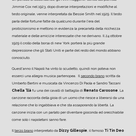
Jimmie Cox nel 1923, dopo diverse interpretazioni e modifiche al
testo originale, venne interpretata da Bessie Smith nel 1929. Il testo
parla delle fortune fatte da qualcuno durante l'era del
proibizionismo e mettono in evidenza la precarietà della ricchezza
materiale e delle amicizie interessate che ne derivano. Il 24 ottobre
1929 il crollo della borsa di new York porterà la più grande
depressione che gli Stati Uniti e parte del resto del mondo abbiano
conosciuto.
Quest'anno il Napoli ha vinto lo scudetto, quindi non poteva non
esserci una allegra musica partenopea. Il
secondo brano
scritta da
Umberto Bertini e musicata da Vincenzo Di Paola e Sandro Taccani
Chella 'llà
fu una dei cavalli di battaglia di
Renato Carosone
. La
canzone racconta della gioia di un uomo che riesce a liberarsi da una
relazione che lo ingabbiava e che sta assaporando la libertà. La
canzone inizia con un parlato per diventare gioconda ed orecchiabile
come solo i napoletani sanno fare.
Il
terzo brano
interpretato da
Dizzy Gillespie
, il famoso
Ti Tin Deo