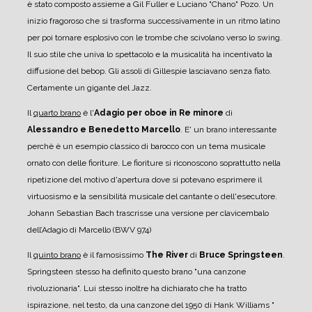
è stato composto assieme a Gil Fuller e Luciano "Chano" Pozo. Un
inizio fragoroso che si trasforma successivamente in un ritmo latino
per poi tornare esplosivo con le trombe che scivolano verso lo swing.
Il suo stile che univa lo spettacolo e la musicalità ha incentivato la
diffusione del bebop. Gli assoli di Gillespie lasciavano senza fiato.
Certamente un gigante del Jazz.
Il
quarto brano
è l'
Adagio per oboe in Re minore
di
Alessandro e Benedetto Marcello
. E' un brano interessante
perchè è un esempio classico di barocco con un tema musicale
ornato con delle fioriture. Le fioriture si riconoscono soprattutto nella
ripetizione del motivo d'apertura dove si potevano esprimere il
virtuosismo e la sensibilità musicale del cantante o dell'esecutore.
Johann Sebastian Bach trascrisse una versione per clavicembalo
dell’Adagio di Marcello (BWV 974)
Il
quinto brano
è il famosissimo
The River
di
Bruce Springsteen
.
Springsteen stesso ha definito questo brano "una canzone
rivoluzionaria". Lui stesso inoltre ha dichiarato che ha tratto
ispirazione, nel testo, da una canzone del 1950 di Hank Williams "