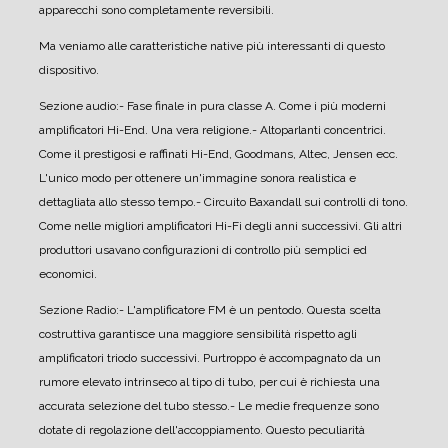
apparecchi sono completamente reversibili.
Ma veniamo alle caratteristiche native più interessanti di questo
dispositivo.
Sezione audio:
- Fase finale in pura classe A. Come i più moderni
amplificatori Hi-End. Una vera religione.
- Altoparlanti concentrici.
Come il prestigosi e raffinati Hi-End, Goodmans, Altec, Jensen ecc.
L'unico modo per ottenere un'immagine sonora realistica e
dettagliata allo stesso tempo.
- Circuito Baxandall sui controlli di tono.
Come nelle migliori amplificatori Hi-Fi degli anni successivi. Gli altri
produttori usavano configurazioni di controllo più semplici ed
economici.
Sezione Radio:
- L'amplificatore FM è un pentodo. Questa scelta
costruttiva garantisce una maggiore sensibilità rispetto agli
amplificatori triodo successivi. Purtroppo è accompagnato da un
rumore elevato intrinseco al tipo di tubo, per cui è richiesta una
accurata selezione del tubo stesso.
- Le medie frequenze sono
dotate di regolazione dell'accoppiamento. Questo peculiarità