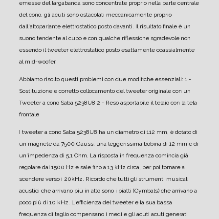
emesse del largabanda sono concentrate proprio nella parte centrale
del cono, gli acuti sono ostacolati meccanicamente proprio
dall'altoparlante elettrostatico posto davanti.
Il risultato finale è un
suono tendente al cupo e con qualche riflessione sgradevole non
essendo il tweeter elettrostatico posto esattamente coassialmente
al mid-woofer.
Abbiamo risolto questi problemi con due modifiche essenziali:
1 -
Sostituzione e corretto collocamento del tweeter originale con un
Tweeter a cono Saba 5238U8
2 - Reso asportabile il telaio con la tela
frontale
I tweeter a cono Saba 5238U8 ha un diametro di 112 mm, è dotato di
un magnete da 7500 Gauss, una leggerissima bobina di 12 mm e di
un'impedenza di 5,1 Ohm.
La risposta in frequenza comincia già
regolare dai 1500 Hz e sale fino a 13 kHz circa, per poi tornare a
scendere verso i 20kHz.
Ricordo che tutti gli strumenti musicali
acustici che arrivano più in alto sono i piatti (Cymbals) che arrivano a
poco più di 10 kHz.
L'efficienza del tweeter e la sua bassa
frequenza di taglio compensano i medi e gli acuti acuti generati