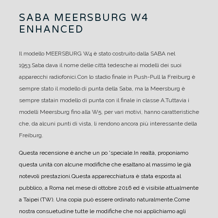
SABA MEERSBURG W4
ENHANCED
Il modello MEERSBURG W4 è stato costruito dalla SABA nel
1953.
Saba dava il nome delle città tedesche ai modelli dei suoi
apparecchi radiofonici.
Con lo stadio finale in Push-Pull la Freiburg è
sempre stato il modello di punta della Saba, ma la Meersburg è
sempre statain modello di punta con il finale in classe A.
Tuttavia i
modelli Meersburg fino alla W5, per vari motivi, hanno caratteristiche
che, da alcuni punti di vista, li rendono ancora più interessante della
Freiburg.
Questa recensione è anche un po 'speciale.
In realtà, proponiamo
questa unità con alcune modifiche che esaltano al massimo le già
notevoli prestazioni.
Questa apparecchiatura è stata esposta al
pubblico, a Roma nel mese di ottobre 2016 ed è visibile attualmente
a Taipei (TW). Una copia può essere ordinato naturalmente.
Come
nostra consuetudine tutte le modifiche che noi applichiamo agli