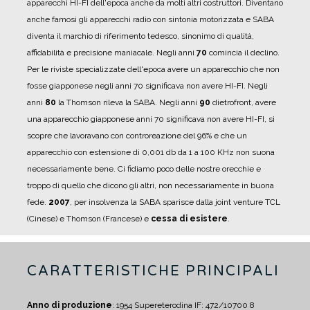
apparecchi HI-FI dell'epoca anche da molti altri costruttori.
Diventano
anche famosi gli apparecchi radio con sintonia motorizzata e SABA
diventa il marchio di riferimento tedesco, sinonimo di qualità,
affidabilità e precisione maniacale.
Negli anni
70
comincia il declino.
Per le riviste specializzate dell'epoca avere un apparecchio che non
fosse giapponese negli anni 70 significava non avere HI-FI. Negli
anni
80
la Thomson rileva la SABA.
Negli anni
90
dietrofront, avere
una apparecchio giapponese anni 70 significava non avere HI-FI, si
scopre che lavoravano con controreazione del 96% e che un
apparecchio con estensione di 0,001 db da 1 a 100 KHz non suona
necessariamente bene.
Ci fidiamo poco delle nostre orecchie e
troppo di quello che dicono gli altri, non necessariamente in buona
fede.
2007
, per insolvenza la SABA sparisce dalla joint venture TCL
(Cinese) e Thomson (Francese) e
cessa di esistere
.
CARATTERISTICHE PRINCIPALI
Anno di produzione
: 1954
Supereterodina IF: 472/10700
8