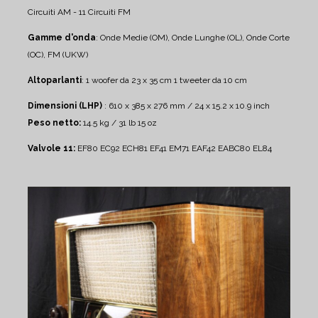
Circuiti AM - 11 Circuiti FM
Gamme d'onda
: Onde Medie (OM), Onde Lunghe (OL), Onde Corte
(OC), FM (UKW)
Altoparlanti
:
1 woofer da 23 x 35 cm
1 tweeter da 10 cm
Dimensioni (LHP)
: 610 x 385 x 276 mm / 24 x 15.2 x 10.9 inch
Peso netto:
14.5 kg / 31 lb 15 oz
Valvole 11:
EF80 EC92 ECH81 EF41 EM71 EAF42 EABC80 EL84