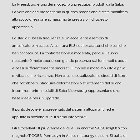
La Meersburg è uno dei modelli più prestigiosi prodotti dalla Saba.
La versione che presentiamo in questa recensione è stata modificata
allo scopo di esaltare al massimo le prestazioni di questo
apparecchio.
Lo stadio di bassa frequenza è un eccellente esempio di
amplificatore in classe A, con una EL84 dalle caratteristiche soniche
ben conosciute.
La controreazione è moderata, per cui il suono
risultante è molto aperto, con grande presenza sui toni medi e acuti
e bassi sufficientemente smorzati.
Il mobile è molto robusto e privo
di vibrazioni e risonanze.
Non ci sono equalizzatori o circuiti di filtro
che potrebbero introdurre deformazioni o sfuocamenti del suono.
Insomma, i primi modelli di Saba Meersburg rappresentano una
base ideale per un upgrade.
Il punto debole è rappresentato dal sistema altoparlanti, ed è
appunto la sezione su cui siamo intervenuti.
Gli altoparlanti:
Il più grande dei due, un enorme SABA 1675U10 con
magnete TIGGES Permadyn in Alnico misura 35 x 24 cm.
Si tratta di