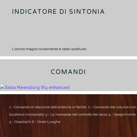
INDICATORE DI SINTONIA
L'occhio magico ovviamente è stato sostituito.
COMANDI
1 - Comando di rotazione dell'antenna in ferrite.
2 - Comando del volume (con
loudness incorporato)
3 - La manopola del controllo dei bassi
4 - Spegnimento
5 - Giradischi
6 - Onde Lunghe