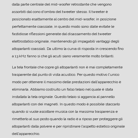
dalla parte centrale del mid-woofer retrostante che vengono
assorbiti dal cono d'ombra del tweeter stesso.
Il tweeter è
posizionato esattamente al centro del mid-woofer, in posizione
perfettamente coassiale, in questo modo sono state evitate le
fastidiose riflessioni generate dal disassamento del tweeter
elettrostatico originale, mantenendo gli impagabili vantaggi degli
altoparlanti coassiali.
Da ultimo la curva di risposta in crescendo fino
a 13 kHz fanno si che gli acuti siano veramente molto brillanti.
La tela frontale che copre gli altoparlanti non è mai completamente
trasparente dal punto di vista acustico.
Per questo motivo l'unico
modo per ottenere il massimo delle prestazioni dall'apparecchio è
eliminarla.
Abbiamo costruito un falso telaio nel quale è stata
installata la tela originale. Questo telaio si aggancia al pannello
altoparlanti con dei magneti.
In questo modo è possibile staccarlo
quando si vuole ascoltare musica con la massima trasparenza e
rimetterlo al suo posto quando la radio è a riposo per proteggere gli
altoparlanti dalla polvere e per ripristinare l'aspetto estetico originale
dell'apparecchio.