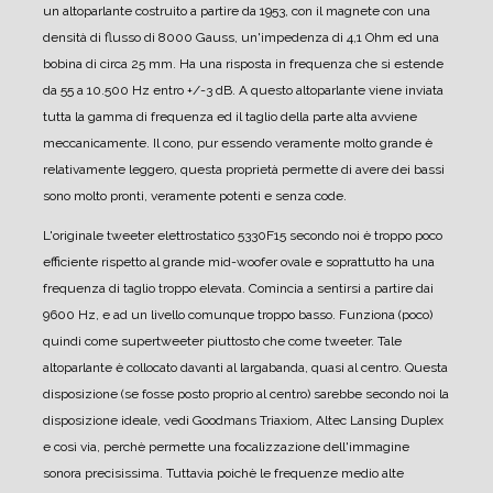
un altoparlante costruito a partire da 1953, con il magnete con una
densità di flusso di 8000 Gauss, un'impedenza di 4,1 Ohm ed una
bobina di circa 25 mm.
Ha una risposta in frequenza che si estende
da 55 a 10.500 Hz entro +/-3 dB.
A questo altoparlante viene inviata
tutta la gamma di frequenza ed il taglio della parte alta avviene
meccanicamente.
Il cono, pur essendo veramente molto grande è
relativamente leggero, questa proprietà permette di avere dei bassi
sono molto pronti, veramente potenti e senza code.
L'originale tweeter elettrostatico 5330F15 secondo noi è troppo poco
efficiente rispetto al grande mid-woofer ovale e soprattutto ha una
frequenza di taglio troppo elevata. Comincia a sentirsi a partire dai
9600 Hz, e ad un livello comunque troppo basso. Funziona (poco)
quindi come supertweeter piuttosto che come tweeter.
Tale
altoparlante è collocato davanti al largabanda, quasi al centro. Questa
disposizione (se fosse posto proprio al centro) sarebbe secondo noi la
disposizione ideale, vedi Goodmans Triaxiom, Altec Lansing Duplex
e così via, perchè permette una focalizzazione dell'immagine
sonora precisissima. Tuttavia poichè le frequenze medio alte