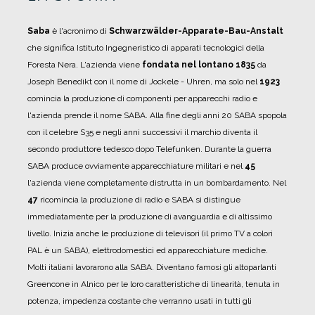
Saba
è l'acronimo di
Schwarzwälder-Apparate-Bau-Anstalt
che significa Istituto Ingegneristico di apparati tecnologici della
Foresta Nera.
L'azienda viene
fondata nel lontano 1835
da
Joseph Benedikt con il nome di Jockele - Uhren, ma solo nel
1923
comincia la produzione di componenti per apparecchi radio e
l'azienda prende il nome SABA.
Alla fine degli anni 20 SABA spopola
con il celebre S35 e negli anni successivi il marchio diventa il
secondo produttore tedesco dopo Telefunken.
Durante la guerra
SABA produce ovviamente apparecchiature militari e nel
45
l'azienda viene completamente distrutta in un bombardamento.
Nel
47
ricomincia la produzione di radio e SABA si distingue
immediatamente per la produzione di avanguardia e di altissimo
livello.
Inizia anche le produzione di televisori (il primo TV a colori
PAL è un SABA), elettrodomestici ed apparecchiature mediche.
Molti italiani lavorarono alla SABA.
Diventano famosi gli altoparlanti
Greencone in Alnico per le loro caratteristiche di linearità, tenuta in
potenza, impedenza costante che verranno usati in tutti gli