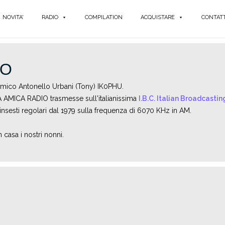
NOVITA'
RADIO
COMPILATION
ACQUISTARE
CONTATT
IO
'amico Antonello Urbani (Tony) IK0PHU.
TRA AMICA RADIO trasmesse sull'italianissima
I.B.C. Italian Broadcasti
linsesti regolari dal 1979 sulla frequenza di 6070 KHz in AM.
casa i nostri nonni.