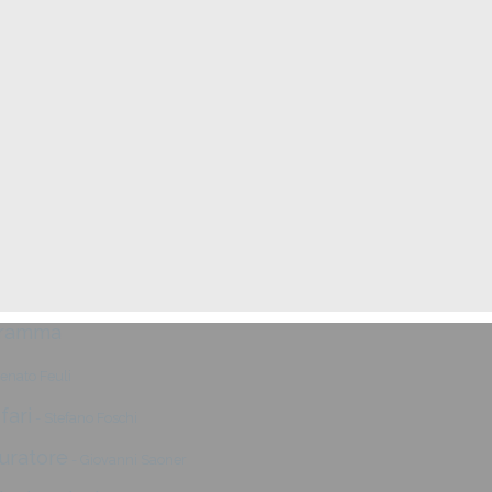
ogramma
enato Feuli
fari
- Stefano Foschi
auratore
- Giovanni Saoner