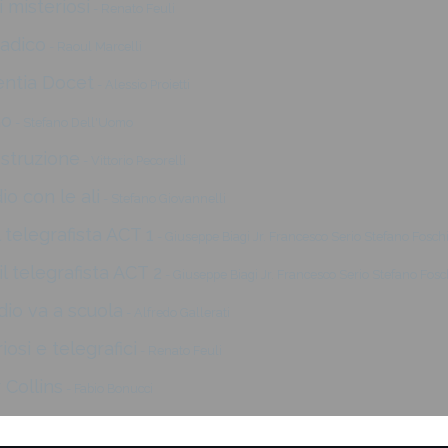
 misteriosi
- Renato Feuli
radico
- Raoul Marcelli
entia Docet
- Alessio Proietti
no
- Stefano Dell'Uomo
ostruzione
- Vittorio Pecorelli
io con le ali
- Stefano Giovannelli
l telegrafista ACT 1
- Giuseppe Biagi Jr. Francesco Serio Stefano Fosch
l telegrafista ACT 2
- Giuseppe Biagi Jr. Francesco Serio Stefano Fosc
dio va a scuola
- Alfredo Gallerati
osi e telegrafici
- Renato Feuli
 Collins
- Fabio Bonucci