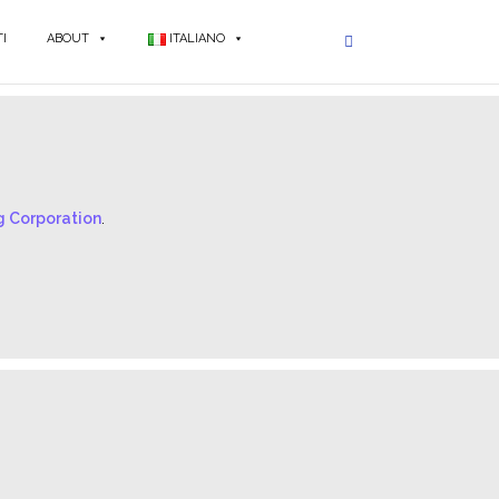
I
ABOUT
ITALIANO
ng Corporation
.