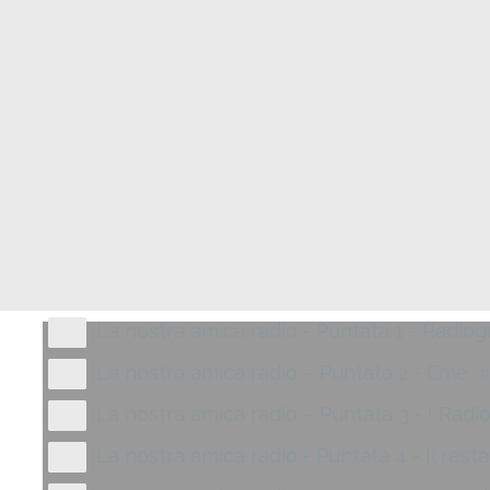
La nostra amica radio - Puntata 1 - Radi
La nostra amica radio – Puntata 2 - Eme
- R
La nostra amica radio – Puntata 3 - I Radio
La nostra amica radio - Puntata 4 - Il rest