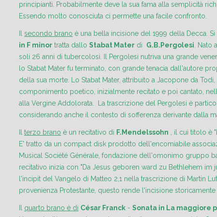
principianti. Probabilmente deve la sua fama alla semplicità rich
Essendo molto conosciuta ci permette una facile confronto.
Il
secondo brano
è una bella incisione del 1999 della Decca. Si 
in F minor
tratta dallo
Stabat Mater
di
G.B.Pergolesi
. Nato 
soli 26 anni di tubercolosi. Il Pergolesi nutriva una grande ven
lo Stabat Mater fu terminato, con grande tenacia dall'autore pr
della sua morte. Lo Stabat Mater, attribuito a Jacopone da Todi, 
componimento poetico, inizialmente recitato e poi cantato, nel
alla Vergine Addolorata. La trascrizione del Pergolesi è partic
considerando anche il contesto di sofferenza derivante dalla malat
Il
terzo brano
è un recitativo di
F.Mendelssohn
, il cui titolo è "
E' tratto da un compact disk prodotto dell'encomiabile associ
Musical Société Générale, fondazione dell'omonimo gruppo ban
recitativo inizia con "Da Jesus geboren ward zu Bethlehem im 
l'incipit del Vangelo di Matteo 2,1 nella trascrizione di Martin Lut
provenienza Protestante, questo rende l'incisione storicamente
Il
quarto brano è di
César Franck
-
Sonata in La maggiore pe