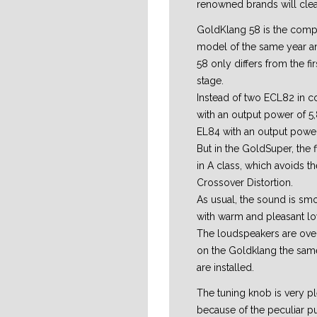
renowned brands will clea
GoldKlang 58 is the comp
model of the same year 
58 only differs from the firs
stage.
Instead of two ECL82 in c
with an output power of 5,8
EL84 with an output power
But in the GoldSuper, the 
in A class, which avoids t
Crossover Distortion.
As usual, the sound is smo
with warm and pleasant lo
The loudspeakers are overs
on the Goldklang the sam
are installed.
The tuning knob is very pl
because of the peculiar 