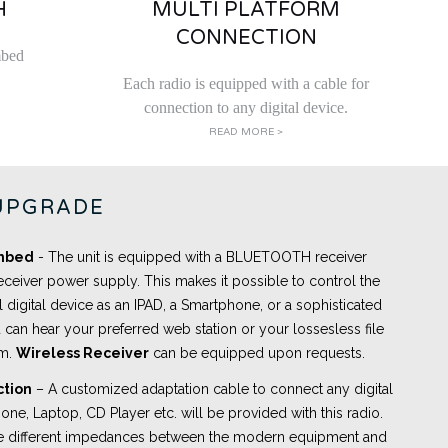
H
MULTI PLATFORM
CONNECTION
mbed
Each radio is equipped with a cable for
connection to any digital device.
READ MORE >
UPGRADE
embed
- The unit is equipped with a BLUETOOTH receiver
eceiver power supply. This makes it possible to control the
l digital device as an IPAD, a Smartphone, or a sophisticated
 can hear your preferred web station or your lossesless file
om.
Wireless Receiver
can be equipped upon requests.
ction
– A customized adaptation cable to connect any digital
ne, Laptop, CD Player etc. will be provided with this radio.
the different impedances between the modern equipment and