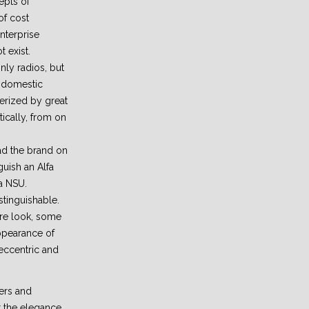
epts of
of cost
enterprise
 exist.
nly radios, but
d domestic
erized by great
tically, from on
ad the brand on
guish an Alfa
a NSU.
stinguishable.
re look, some
ppearance of
eccentric and
ers and
r the elegance