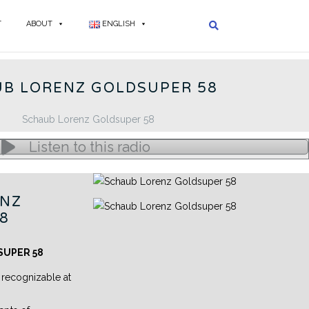
T
ABOUT
ENGLISH
UPER 58 - EN
B LORENZ GOLDSUPER 58
Listen to this radio
ENZ
8
SUPER 58
 recognizable at