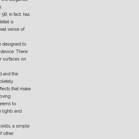
s.
8, in fact, has
etail is
reat sense of
e designed to
e device. There
r surfaces on
d and the
pletely
ffects that make
moving.
seems to
 lights and
kills, a simple
f other