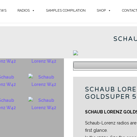
EWS
RADIOS
SAMPLES COMPILATION
SHOP
CONTAC
GOLDS
ER W42
SCHAU
SCHAUB LOR
GOLDSUPER 5
SCHAUB LORENZ GOLD
Schaub-Lorenz radios are
first glance.