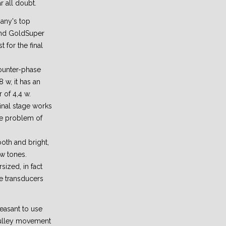
r all doubt.
any's top
and GoldSuper
t for the final
ounter-phase
 w, it has an
 of 4,4 w.
final stage works
he problem of
oth and bright,
w tones.
ized, in fact
e transducers
easant to use
pulley movement