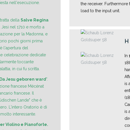
iesta nell'esecuzione.
the receiver. Furthermore 
load to the input unit.
tratta della
Salve Regina
a Jesi nel 1710 e morto a
erazione per la Madonna, e
H
oprio pochi giorni prima
è l'apertura del
le celebrazione dedicate
In
olarmente toccante
18
tia, in cui fu scritta.
ha
Af
Da Jesu geboren ward
".
is 
azione francese Mécénat
en
cario francese. Il
(1
jüdischen Lande" che è
Car
ero. L'intero Oratorio è di
is 
 molto interessante.
dir
r Violino e Pianoforte.
co