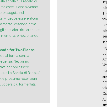
ta sonata fu il regalo di
imp
prima esecuzione avvenne
te
re eseguita nel
Th
non vi debba essere alcun
te
 movimento, essendo ormai
Le
li spettatori rifiutarono ed
te
o, a memoria, emozionando
ser
In
reg
onata for Two Pianos
co
ndo al forma sonata
At
ecedenza. Nel primo
Wa
cata per poi essere
nu
are. La Sonata di Bartok è
an
elle prossime recensioni
pr
 l'opera più tormentata,
te
Ge
At 
si