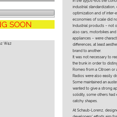
In the 1950s-60s the conc
industrial standardization, 
optimization and of inter-
economies of scale did not
NG SOON
Industrial products – not o
also cars, motorbikes an
appliances – were charact
differences, at least aesthe
brand to another.
It was not necessary to re
the trunk in order to distin
Romeo from a Citroen or 
Radios were also easily di
Some maintained an auste
wanted to give a strong a
solidity, some others had 
catchy shapes.
At Schaub-Lorenz, design
developers' efforts aim fo