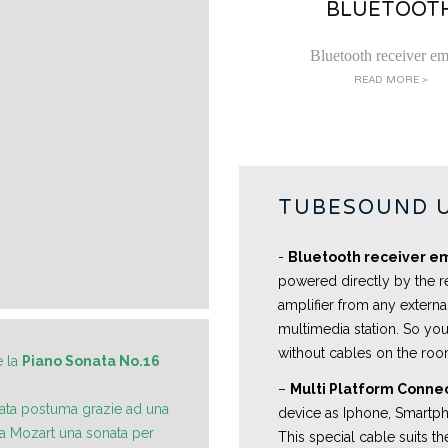
BLUETOOT
Bluetooth receiver e
READ MORE >
TUBESOUND 
-
Bluetooth receiver 
powered directly by the r
amplifier from any externa
multimedia station. So you
without cables on the ro
 la
Piano Sonata No.16
–
Multi Platform Conne
icata postuma grazie ad una
device as Iphone, Smartpho
a Mozart una sonata per
This special cable suits 