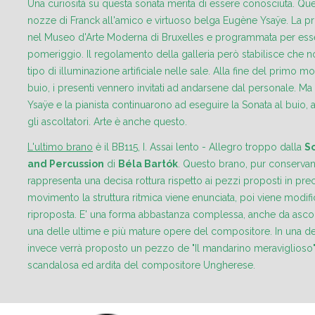
Una curiosità su questa sonata merita di essere conosciuta. Ques
nozze di Franck all'amico e virtuoso belga Eugène Ysaÿe. La 
nel Museo d'Arte Moderna di Bruxelles e programmata per esse
pomeriggio. Il regolamento della galleria però stabilisce che 
tipo di illuminazione artificiale nelle sale. Alla fine del primo
buio, i presenti vennero invitati ad andarsene dal personale. Ma g
Ysaÿe e la pianista continuarono ad eseguire la Sonata al bui
gli ascoltatori. Arte è anche questo.
L'ultimo brano
è il BB115, I. Assai lento - Allegro troppo dalla
S
and Percussion
di
Béla Bartók
. Questo brano, pur conserva
rappresenta una decisa rottura rispetto ai pezzi proposti in pr
movimento la struttura ritmica viene enunciata, poi viene modifi
riproposta. E' una forma abbastanza complessa, anche da ascolt
una delle ultime e più mature opere del compositore. In una d
invece verrà proposto un pezzo de "Il mandarino meraviglioso",
scandalosa ed ardita del compositore Ungherese.