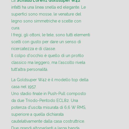
La
Schaub Lorenz Goldsuper W42
infatti ha una linea snella ed elegante. Le
superfici sono mosse, le venature del
legno sono simmetriche e scelte con
cura.
I fregi, gli ottoni, le tele, sono tutti elementi
scelti con gusto per dare un senso di
ricercatezza e di classe.
Il colpo d'occhio è quello di un profilo
classico ma leggero, ma l'ascolto rivela
tutt'altra personalità.
La Goldsuper W42 è il modello top della
casa nel 1957.
Uno stadio finale in Push-Pull composto
da due Triodo-Pentodo ECL82. Una
potenza d'uscita misurata di 6,6 W RMS,
superiore a quella dichiarata
cautelativamente dalla casa costruttrice.
Due grandi altoparlanti a larga banda