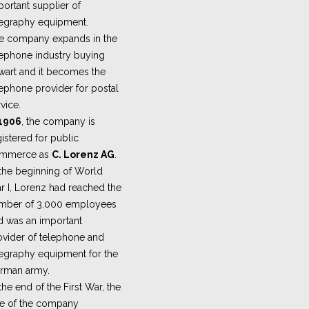
ortant supplier of
legraphy equipment.
e company expands in the
lephone industry buying
wart and it becomes the
lephone provider for postal
vice.
1906
, the company is
istered for public
mmerce as
C. Lorenz AG
.
 the beginning of World
r I, Lorenz had reached the
mber of 3.000 employees
d was an important
ovider of telephone and
legraphy equipment for the
rman army.
the end of the First War, the
ze of the company