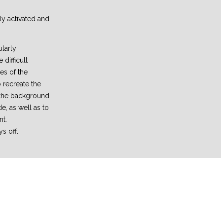
ly activated and
ularly
difficult
es of the
o recreate the
 the background
e, as well as to
nt.
ys off.