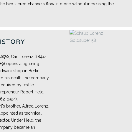
the two stereo channels flow into one without increasing the
ISTORY
1870
, Carl Lorenz (1844-
89) opens a lightning
rdware shop in Berlin.
ter his death, the company
acquired by textile
trepreneur Robert Held
862-1924).
l's brother, Alfred Lorenz,
appointed as technical
ector. Under Held, the
mpany became an