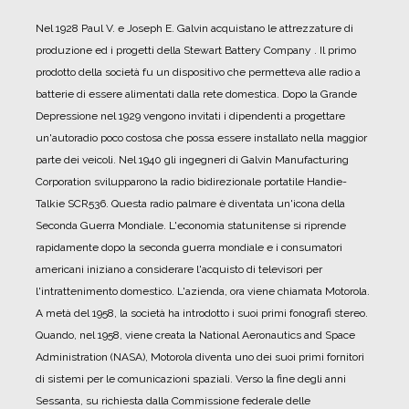
Nel 1928 Paul V. e Joseph E. Galvin acquistano le attrezzature di
produzione ed i progetti della Stewart Battery Company .
Il primo
prodotto della società fu un dispositivo che permetteva alle radio a
batterie di essere alimentati dalla rete domestica.
Dopo la Grande
Depressione nel 1929 vengono invitati i dipendenti a progettare
un'autoradio poco costosa che possa essere installato nella maggior
parte dei veicoli.
Nel 1940 gli ingegneri di Galvin Manufacturing
Corporation svilupparono la radio bidirezionale portatile Handie-
Talkie SCR536. Questa radio palmare è diventata un'icona della
Seconda Guerra Mondiale.
L'economia statunitense si riprende
rapidamente dopo la seconda guerra mondiale e i consumatori
americani iniziano a considerare l'acquisto di televisori per
l'intrattenimento domestico.
L'azienda, ora viene chiamata Motorola.
A metà del 1958, la società ha introdotto i suoi primi fonografi stereo.
Quando, nel 1958, viene creata la National Aeronautics and Space
Administration (NASA), Motorola diventa uno dei suoi primi fornitori
di sistemi per le comunicazioni spaziali.
Verso la fine degli anni
Sessanta, su richiesta dalla Commissione federale delle