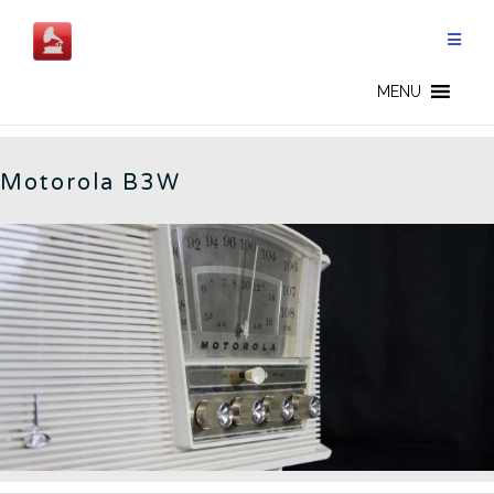
Salta
al
contenuto
B3W - IT
MENU
Motorola B3W