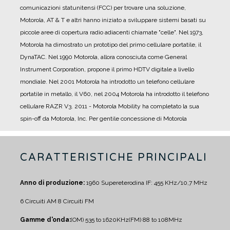
comunicazioni statunitensi (FCC) per trovare una soluzione,
Motorola, AT & T e altri hanno iniziato a sviluppare sistemi basati su
piccole aree di copertura radio adiacenti chiamate "celle".
Nel 1973,
Motorola ha dimostrato un prototipo del primo cellulare portatile, il
DynaTAC.
Nel 1990 Motorola, allora conosciuta come General
Instrument Corporation, propone il primo HDTV digitale a livello
mondiale.
Nel 2001 Motorola ha introdotto un telefono cellulare
portatile in metallo, il V60, nel 2004 Motorola ha introdotto il telefono
cellulare RAZR V3.
2011 - Motorola Mobility ha completato la sua
spin-off da Motorola, Inc.
Per gentile concessione di Motorola
CARATTERISTICHE PRINCIPALI
Anno di produzione:
1960
Supereterodina IF: 455 KHz/10,7 MHz
6 Circuiti AM
8 Circuiti FM
Gamme d'onda:
(OM) 535 to 1620KHz
(FM) 88 to 108MHz