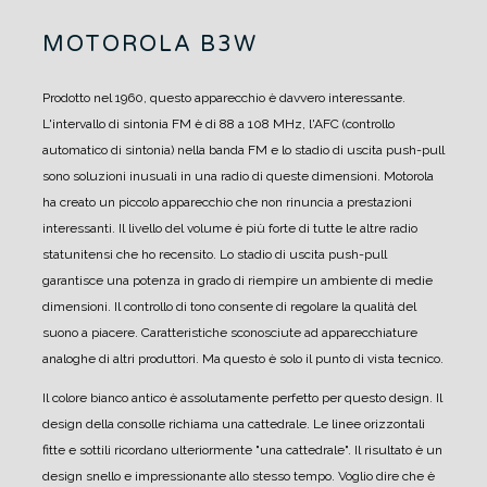
MOTOROLA B3W
Prodotto nel 1960, questo apparecchio è davvero interessante.
L'intervallo di sintonia FM è di 88 a 108 MHz, l'AFC (controllo
automatico di sintonia) nella banda FM e lo stadio di uscita push-pull
sono soluzioni inusuali in una radio di queste dimensioni.
Motorola
ha creato un piccolo apparecchio che non rinuncia a prestazioni
interessanti.
Il livello del volume è più forte di tutte le altre radio
statunitensi che ho recensito.
Lo stadio di uscita push-pull
garantisce una potenza in grado di riempire un ambiente di medie
dimensioni.
Il controllo di tono consente di regolare la qualità del
suono a piacere.
Caratteristiche sconosciute ad apparecchiature
analoghe di altri produttori.
Ma questo è solo il punto di vista tecnico.
Il colore bianco antico è assolutamente perfetto per questo design.
Il
design della consolle richiama una cattedrale. Le linee orizzontali
fitte e sottili ricordano ulteriormente "una cattedrale". Il risultato è un
design snello e impressionante allo stesso tempo.
Voglio dire che è