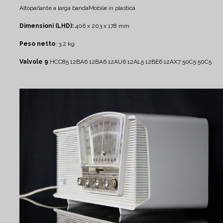
Altoparlante a larga banda
Mobile in plastica
Dimensioni (LHD):
406 x 203 x 178 mm
Peso netto
: 3,2 kg
Valvole 9
:
HCC85 12BA6 12BA6 12AU6 12AL5 12BE6 12AX7 50C5 50C5