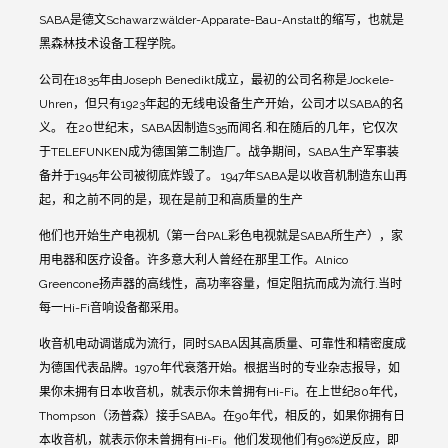
SABA是德文Schawarzwälder-Apparate-Bau-Anstalt的缩写，也就是
黑森林技术设备工程学院。
公司在1835年由Joseph Benedikt成立，最初的公司名称是Jockele-
Uhren，但只有1923年起的无线电设备生产开始，公司才以SABA的名
义。
在20世纪末，SABA因制造S35而闻名.和在随后的几年，它仅次
于TELEFUNKEN成为德国第二制造厂。战争期间，SABA生产军事装
备并于1945年公司被彻底炸毁了。
1947年SABA是以收音机制造东山再
起，和之前不同的是，现在是前卫和高质量的生产
他们也开始生产电视机（第一台PAL彩色电视就是SABA所生产），家
用电器和医疗设备。许多意大利人曾经在那里工作。Alnico
Greencone扬声器的高线性，高功率容量，恒定阻抗而成为流行.当时
每一Hi-Fi音响设备都采用。
收音机电动调谐成为流行，同时SABA因其高质量、可靠性和精密度成
为德国代表品牌。1970年代衰落开始。根据当时的专业杂志报导，如
果你未拥有日本收音机，就表示你未曾拥有Hi-Fi。在上世纪80年代，
Thompson（汤普森）接手SABA。在90年代，相反的，如果你拥有日
本收音机，就表示你未曾拥有Hi-Fi。他们发现他们有96%逆反应，即