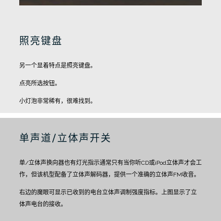
照亮键盘
另一个显着特点是照亮键盘。
点亮所选按钮。
小灯泡非常稀有，很难找到。
单声道/立体声开关
单/立体声换向器也有灯光指示
通常只有当你听CD或iPod立体声才会工
作，但该机型配备了立体声解码器，提供一个准确的立体声FM收音。
右边的魔眼可显示已收到的电台立体声调制强度指标。
上图显示了立
体声电台的接收。