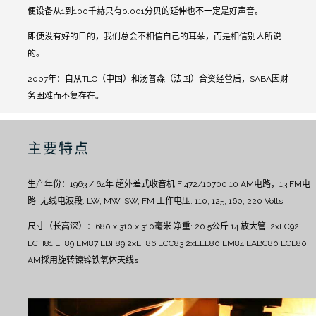
便设备从1到100千赫只有0.001分贝的延伸也不一定是好声音。
即便没有好的目的，我们总会不相信自己的耳朵，而是相信别人所说
的。
2007年：自从TLC（中国）和汤普森（法国）合资经营后，SABA因财
务困难而不复存在。
主要特点
生产年份：1963 / 64年
超外差式收音机IF 472/10700
10 AM电路，13 FM电
路.
无线电波段: LW, MW, SW, FM
工作电压: 110; 125; 160; 220 Volts
尺寸（长高深）：680 x 310 x 310毫米
净重: 20.5公斤
14 放大管: 2xEC92
ECH81 EF89 EM87 EBF89 2xEF86 ECC83 2xELL80 EM84 EABC80 ECL80
AM採用旋转镍锌铁氧体天线s