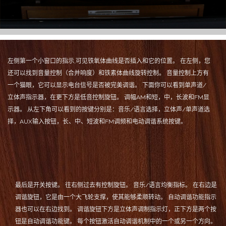
左侧第一个小窗口的指示,可见铁氧体曲线是否插入和它的位置。
在左侧，您
还可以找到音量控制（合并响度）和铁素体曲线旋转控制。
音量控制上方有
一个猫眼，它可以显示电台信号是否被完美调谐。
下面你可以看到单声道/
立体声指示器，在更下方是低音控制旋钮。
调幅AM和短，中，长波和FM显
示器。
从左下角可以看到的按键分别是：音乐/语言选择，立体声/单声道选
择，AUX输入按钮，长、中、短波和FM调频和电动调谐系统按键。
最后是开关按键。
往右侧过去有控制旋钮。
音乐/语言均衡指标。
在右边是
调谐旋钮，它是由一个大飞轮支撑，使其能够柔顺转动。
自动调谐功能指示
器也可以在右边找到。
调谐旋钮下方是立体声调制指示灯，正下方是两个按
钮是自动调谐功能键。
每个按钮激活自动调谐机制中的一个或另一个方向。