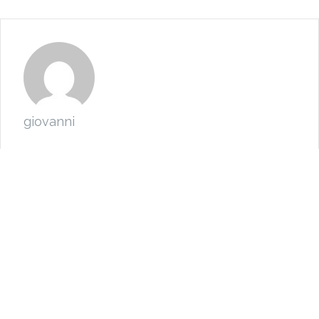
giovanni
freiburg
saba
stereo
studio a
Luxuryradios by Tubesound © All Rights Reserved