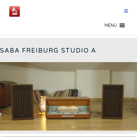
Skip
to
content
FREIBURG STUDIO A - CN
MENU
SABA FREIBURG STUDIO A