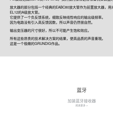
放大器的部分包括一个经典的
EABC80
放大管作为前置放大器，用
EL12
的
A
级放大管。
它提供了一个负反馈系统，细致反映线性响应的输出级频率。
因为电路没有引入高反馈因数，所以声音仍然很自然。
输出变压器的尺寸很好，所以不可能产生饱和效应。
所有这些昂贵的技术解决方案的结果，使高品质的声音重現。
这是一个极緻的
GRUNDIG
作品。
蓝牙
加装蓝牙接收器
阅读更多 >