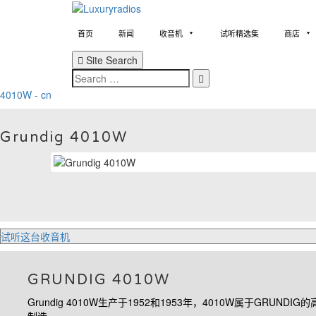
Skip
to
content
首页
新闻
收音机
试听精选集
商店
Site Search
Search
4010W - cn
Grundig 4010W
试听这台收音机
GRUNDIG 4010W
Grundig 4010W
生产于
1952
和
1953
年，
4010W
属于
GRUNDIG
的