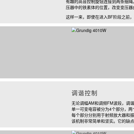
有趣的高音控制旋钮连接到两条细绳
压器中的铁素体的位置，改变变压器
这样一来，即使在进入
BF
阶段之前，
调谐控制
无论调幅
AM
和调频
FM
波段，调
单一可变电容被分为
4
个部分，两
每个部分分别用于射频放大器和
该机制非常简单和坚实。它的缺