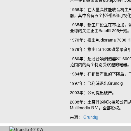
台手提式磁带录音机
Reporter 500
1956
年：在大量高性能收音机生
器，其中含有五个控制钮和可视
1965
年：新工厂设立在布拉加，
全球的关注正由
Satellit 205
开始
1970
年：推出
Audiorama 7000 Hi-
1976
年：推出
TS 1000
磁带录音
1980
年：超薄音响调谐器
ST 600
范围内的两个特别受欢迎的电器
1984
年：在销售严重的下降后，
1997
年：飞利浦退出
Grundig
2003
年：公司提出破产。
2008
年：土耳其的
KOç
控股公司
Multimedia B.V.
，全部股权。
来源：
Grundig