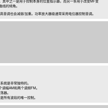
。其中之一是用于控制本身的位置指示器，而另一条用于改变
MF
变
曲线的倾角。
高音调也会减弱
/
加重。功率放大器级通常采用电位器控制音调。
谐系统是非常独特的。
个调幅
AM
和两个调频
FM
。
振荡器。
点是所有波段的唯一控制。