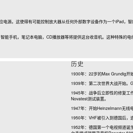
供应电源。这使得有可能控制放大器从任何外部数字设备作为一个iPad
one，智能手机，笔记本电脑，CD播放器等将提供这台收音机。这种特殊
历史
1930
年：
22
岁的
Max Grundig
开
1939
年：第二次世界大战开始。
G
1945
年：战争后立即性的修复工
Novatest
测试装置。
1947
年：开始
Heinzelmann
无线
1950
年：
VHF
被引入到德国后，
1952
年：德国第一个电视频道诞