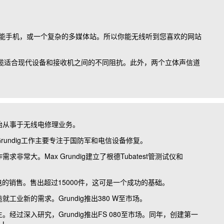
，智能手机，或一个复杂的多媒体站。所以你能无线听到您喜欢的网站
的电缆适合现代设备和接收机之间的不同阻抗。此外，两个立体声信道
始从事于无线电修理业务。
rundig
工作主要专注于国防军和电信设备修复。
作需求非常大。
Max Grundig
建立了根德
Tubatest
管测试仪和
电的销售。售出超过
15000
件，这可是一个成功的基础。
造就工业新的需求。
Grundig
推出
380 W
至市场。
生。经过深入研究，
Grundig
推出
FS 080
至市场。同年，创建第一