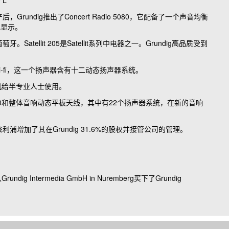
 L
产后，
Grundig
推出了
Concert Radio 5080
，它配备了一个声音均衡
化显示。
葡萄牙。
Satellit 205
是
Satellit
系列中电器之一。
Grundig
高品质受到
。
fi
，这一个扬声器含有十二动态扬声器系统。
机给半专业人士使用。
0
和整体音响动态平板天线，其中有
22
个扬声器系统，在新的音响
。
飞利浦增加了其在
Grundig 31.6%
的股权并接管公司的管理。
从
Grundig Intermedia GmbH in Nuremberg
买下了
Grundig