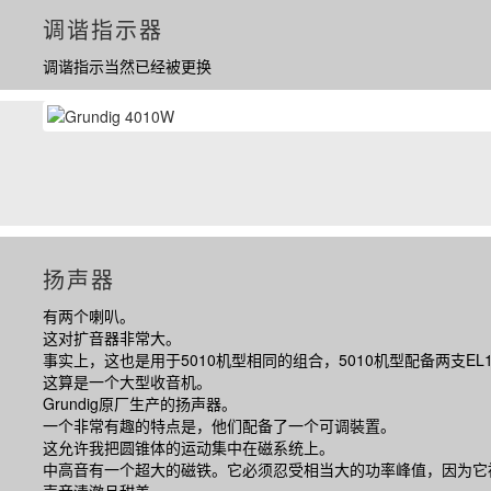
调谐指示器
调谐指示当然已经被更换
扬声器
有两个喇叭。
这对扩音器非常大。
事实上，这也是用于
5010
机型相同的组合，
5010
机型配备两支
EL
这算是一个大型收音机。
Grundig
原厂生产的扬声器。
一个非常有趣的特点是，他们配备了一个可调裝置。
这允许我把圆锥体的运动集中在磁系统上。
中高音有一个超大的磁铁。它必须忍受相当大的功率峰值，因为它