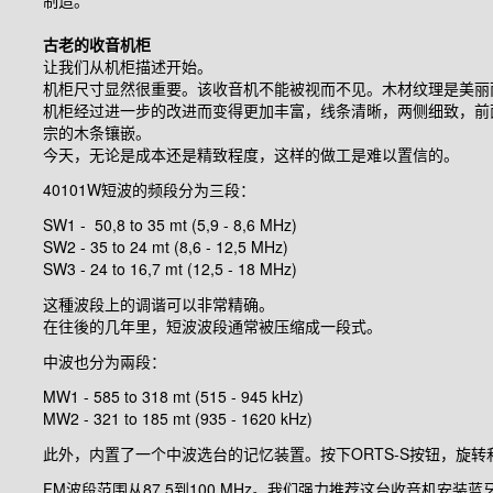
制造。
古老的收音机柜
让我们从机柜描述开始。
机柜尺寸显然很重要。该收音机不能被视而不见。木材纹理是美丽
机柜经过进一步的改进而变得更加丰富，线条清晰，两侧细致，前
宗的木条镶嵌。
今天，无论是成本还是精致程度，这样的做工是难以置信的。
40101W
短波的频段分为三段：
SW1 - 50,8 to 35 mt (5,9 - 8,6 MHz)
SW2 - 35 to 24 mt (8,6 - 12,5 MHz)
SW3 - 24 to 16,7 mt (12,5 - 18 MHz)
这種波段上的调谐可以非常精确。
在往後的几年里，短波波段通常被压缩成一段式。
中波也分为兩段：
MW1 - 585 to 318 mt (515 - 945 kHz)
MW2 - 321 to 185 mt (935 - 1620 kHz)
此外，内置了一个中波选台的记忆装置。按下
ORTS-S
按钮，旋转
FM
波段范围从8
7.5
到
100 MHz
。我们强力推荐这台收音机安装蓝