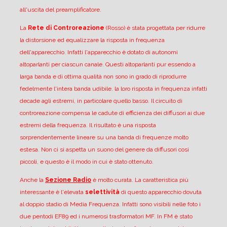
all'uscita del preamplificatore.
La
Rete di Controreazione
(Rosso) è stata progettata per ridurre
la distorsione ed equalizzare la risposta in frequenza
dell'apparecchio. Infatti l'apparecchio è dotato di autonomi
altoparlanti per ciascun canale. Questi altoparlanti pur essendo a
larga banda e di ottima qualità non sono in grado di riprodurre
fedelmente l'intera banda udibile. la loro risposta in frequenza infatti
decade agli estremi, in particolare quello basso. Il circuito di
controreazione compensa le cadute di efficienza dei diffusori ai due
estremi della frequenza. Il risultato è una risposta
sorprendentemente lineare su una banda di frequenze molto
estesa. Non ci si aspetta un suono del genere da diffusori così
piccoli, e questo è il modo in cui è stato ottenuto.
Anche la
Sezione Radio
è molto curata.
La caratteristica più
interessante è l'elevata
selettività
di questo apparecchio dovuta
al doppio stadio di Media Frequenza. Infatti sono visibili nelle foto i
due pentodi EF89 ed i numerosi trasformatori MF.
In FM è stato