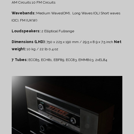
AM Circuits
10 FM Circuits
Wavebands:
Medium Waves(OM), Long Waves (OL)
Short waves
(OC), FM (UKW)
Loudspeakers:
2 Elliptical Fullrange
Dimensions (LHD):
750 x 225 x 190 mm / 29.5 x 8.9 x 7.5 inch
Net
weight:
10 kg / 22 lb 0.4 oz
7 Tubes:
ECC85, ECH81, EBF89, ECC83, EMM803, 2xEL84