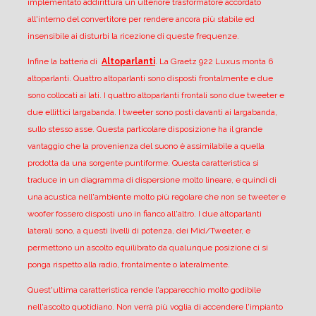
implementato addirittura un ulteriore trasformatore accordato
all'interno del convertitore per rendere ancora più stabile ed
insensibile ai disturbi la ricezione di queste frequenze.
Infine la batteria di
Altoparlanti
.
La Graetz 922 Luxus monta 6
altoparlanti. Quattro altoparlanti sono disposti frontalmente e due
sono collocati ai lati.
I quattro altoparlanti frontali sono due tweeter e
due ellittici largabanda. I tweeter sono posti davanti ai largabanda,
sullo stesso asse. Questa particolare disposizione ha il grande
vantaggio che la provenienza del suono è assimilabile a quella
prodotta da una sorgente puntiforme.
Questa caratteristica si
traduce in un diagramma di dispersione molto lineare, e quindi di
una acustica nell'ambiente molto più regolare che non se tweeter e
woofer fossero disposti uno in fianco all'altro.
I due altoparlanti
laterali sono, a questi livelli di potenza, dei Mid/Tweeter, e
permettono un ascolto equilibrato da qualunque posizione ci si
ponga rispetto alla radio, frontalmente o lateralmente.
Quest'ultima caratteristica rende l'apparecchio molto godibile
nell'ascolto quotidiano. Non verrà più voglia di accendere l'impianto