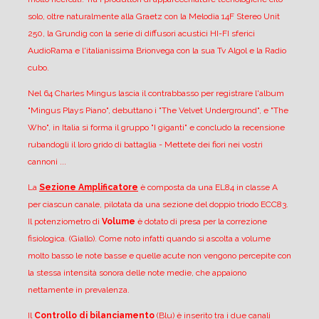
solo, oltre naturalmente alla Graetz con la Melodia 14F Stereo Unit
250, la Grundig con la serie di diffusori acustici HI-FI sferici
AudioRama e l'italianissima Brionvega con la sua Tv Algol e la Radio
cubo.
Nel 64 Charles Mingus lascia il contrabbasso per registrare l'album
"Mingus Plays Piano", debuttano i "The Velvet Underground", e "The
Who", in Italia si forma il gruppo "I giganti" e concludo la recensione
rubandogli il loro grido di battaglia - Mettete dei fiori nei vostri
cannoni ...
La
Sezione Amplificatore
è composta da una EL84 in classe A
per ciascun canale, pilotata da una sezione del doppio triodo ECC83.
Il potenziometro di
Volume
è dotato di presa per la correzione
fisiologica. (Giallo). Come noto infatti quando si ascolta a volume
molto basso le note basse e quelle acute non vengono percepite con
la stessa intensità sonora delle note medie, che appaiono
nettamente in prevalenza.
Il
Controllo di bilanciamento
(Blu) è inserito tra i due canali