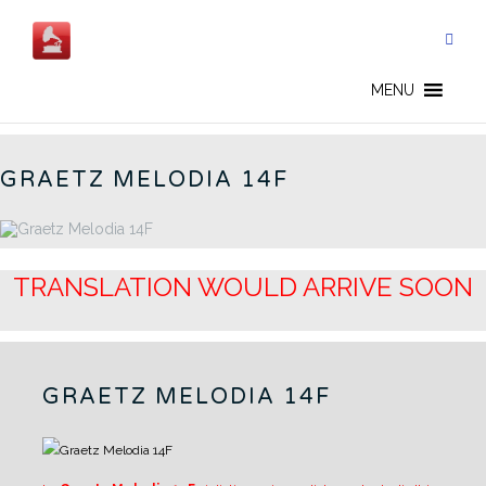
Skip
to
content
GERMAN RADIOS - CN
MENU
GRAETZ MELODIA 14F
TRANSLATION WOULD ARRIVE SOON
GRAETZ MELODIA 14F