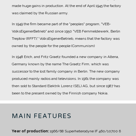
made huge gains in production.
At the end of April 1945 the factory
was claimed by the Russian army.
In 1949 the firm became part of the "peoples" program, "VEB-
VolksEigenerBetrieb" and since 1950 "VEB Fernmeldewerk, Berlin
Treptow (RFFT)." VolksEigenerBetrieb, means that the factory was
owned by the people for the people (Communism)
In 1948 Erich, and Fritz Graetz founded a new company in Altena,
Germany known by the name The Graetz Firm, which was
successor to the lost family company in Berlin. The new company
produced mainly radios and televisions.
In 1961 the company was
then sold to Standard Elektrik Lorenz (SEL) AG, but since 1987 has
been to the present owned by the Finnish company Nokia.
MAIN FEATURES
Year of production:
1966/68
Superheterodyne IF 460/10700
6