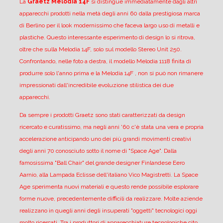
La
Graetz Melodia 14F
si distingue immediatamente dagli altri
apparecchi prodotti nella metà degli anni 60 dalla prestigiosa marca
di Berlino per il look modernissimo che faceva largo uso di metalli e
plastiche.
Questo interessante esperimento di design lo si ritrova,
oltre che sulla Melodia 14F, solo sul modello Stereo Unit 250.
Confrontando, nelle foto a destra, il modello Melodia 1118 finita di
produrre solo l'anno prima e la Melodia 14F , non si può non rimanere
impressionati dall'incredibile evoluzione stilistica dei due
apparecchi.
Da sempre i prodotti Graetz sono stati caratterizzati da design
ricercato e curatissimo, ma negli anni '60 c'è stata una vera e propria
accelerazione anticipando uno dei più grandi movimenti creativi
degli anni 70 conosciuto sotto il nome di "Space Age".
Dalla
famosissima "Ball Chair" del grande designer Finlandese Eero
Aarnio, alla Lampada Eclisse dell'italiano Vico Magistretti.
La Space
Age sperimenta nuovi materiali e questo rende possibile esplorare
forme nuove, precedentemente difficili da realizzare.
Molte aziende
realizzano in quegli anni degli insuperati "oggetti" tecnologici oggi
molto ricercati.
Tra i produttori di apparecchiature tecnologiche cito