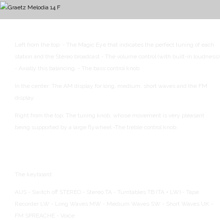
Left from the top:
- The Magic Eye that indicates the perfect tuning of each
station and the Stereo broadcast
- The volume control (with built-in loudness)
- Axially this balancing.
- The bass control knob
In the center:
The AM display for long, medium, short waves and the FM
display.
Right from the top:
The tuning knob, whose movement is very pleasant
being supported by a large flywheel
-The treble control knob.
The keyboard:
AUS - Switch off
STEREO - Stereo
TA - Turntables
TB (TA + LW) - Tape
Recorder
LW - Long Waves
MW - Medium Waves
SW - Short Waves
UK -
FM
SPREACHE - Voice