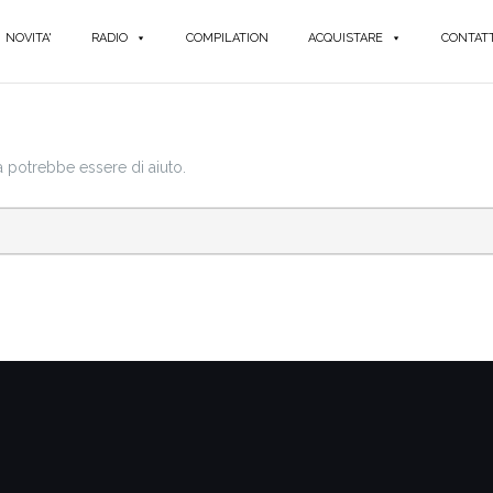
NOVITA'
RADIO
COMPILATION
ACQUISTARE
CONTATT
a potrebbe essere di aiuto.