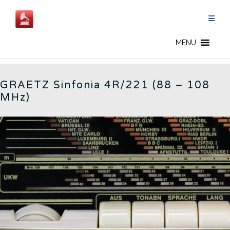
Salta
al
contenuto
GERMAN RADIOS - IT
MENU
GRAETZ Sinfonia 4R/221 (88 – 108
MHz)