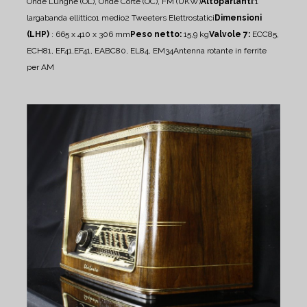
Onde Lunghe (OL), Onde Corte (OC), FM (UKW)
Altoparlanti
:
1
largabanda ellittico
1 medio
2 Tweeters Elettrostatici
Dimensioni
(LHP)
: 665 x 410 x 306 mm
Peso netto:
15,9 kg
Valvole 7:
ECC85,
ECH81, EF41,EF41, EABC80, EL84, EM34
Antenna rotante in ferrite
per AM