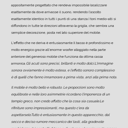
appositamente progettato che rendeva impossibile localizzare
esattamente da dove arrivasse il suono, rendendo l'ascolto
esattamente identico in tutti i punti di una stanza.
I toni medio-alti si
diffondono in tutte le direzioni attraverso la griglia, che sembra una
semplice decorazione, posta nel lato superiore del mobile.
L'effetto che ne deriva è entusiasmante.
Il basso è profondissimo e
molto energico grazie all'enorme woofer alloggiato nella parte
anteriore del generoso mobile che funziona da ottima cassa
armonica.
Gli acuti sono precisi, brillanti e molto dolci.
L'immagine
sonora ovviamente è molto estesa, e l'effetto sonoro complessivo
è di quelli che fanno innamorare a prima vista, anzi alla prima nota.
Il mobile è molto bello e robusto. Le proporzioni sono molto
equilibrate e nelle loro asimmetrie ricordano l'imponenza di un
tempio greco, non credo affatto che la cosa sia casuale.
Le
rifiniture sono impressionanti, ma questo c'era da
aspettarselo.
Tutto è entusiasmante in questo apparecchio, dal
secco e deciso rumore meccanico dei tasti, alla gradevole