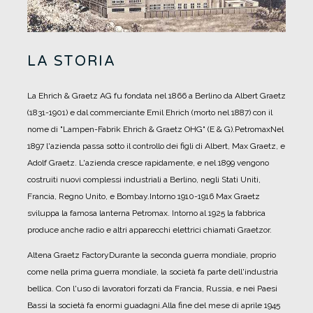
LA STORIA
La Ehrich & Graetz AG fu fondata nel 1866 a Berlino da Albert Graetz
(1831-1901) e dal commerciante Emil Ehrich (morto nel 1887) con il
nome di "Lampen-Fabrik Ehrich & Graetz OHG" (E & G).
PetromaxNel
1897 l'azienda passa sotto il controllo dei figli di Albert, Max Graetz, e
Adolf Graetz. L'azienda cresce rapidamente, e nel 1899 vengono
costruiti nuovi complessi industriali a Berlino, negli Stati Uniti,
Francia, Regno Unito, e Bombay.
Intorno 1910-1916 Max Graetz
sviluppa la famosa lanterna Petromax. Intorno al 1925 la fabbrica
produce anche radio e altri apparecchi elettrici chiamati Graetzor.
Altena Graetz FactoryDurante la seconda guerra mondiale, proprio
come nella prima guerra mondiale, la società fa parte dell'industria
bellica. Con l'uso di lavoratori forzati da Francia, Russia, e nei Paesi
Bassi la società fa enormi guadagni.
Alla fine del mese di aprile 1945