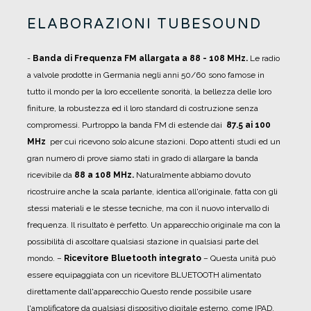
ELABORAZIONI TUBESOUND
-
B
anda di Frequenza FM allargata a 88 - 108 MHz.
Le radio
a valvole prodotte in Germania negli anni 50/60 sono famose in
tutto il mondo per la loro eccellente sonorità, la bellezza delle loro
finiture, la robustezza ed il loro standard di costruzione senza
compromessi.
Purtroppo la banda FM di estende dai
87.5 ai 100
MHz
per cui ricevono solo alcune stazioni.
Dopo attenti studi ed un
gran numero di prove siamo stati in grado di allargare la banda
ricevibile da
88 a 108 MHz.
Naturalmente abbiamo dovuto
ricostruire anche la scala parlante, identica all'originale, fatta con gli
stessi materiali e le stesse tecniche, ma con il nuovo intervallo di
frequenza.
Il risultato è perfetto. Un apparecchio originale ma con la
possibilità di ascoltare qualsiasi stazione in qualsiasi parte del
mondo.
–
Ricevitore Bluetooth integrato
– Questa unità può
essere equipaggiata con un ricevitore BLUETOOTH alimentato
direttamente dall'apparecchio Questo rende possibile usare
l'amplificatore da qualsiasi dispositivo digitale esterno, come IPAD,