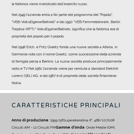
la fabbrica viene rivendicato dall'esercito russo.
Nel 1949 l'azienda entra a far parte del programma del "Popolo",
"VEB-VolksEigenerBetrieb" e dal 1950 "VEB Fernmeldewerk, Berlin
Treptow (RFT)." VolksEigenerBetrieb, significa che la fabbrica era di
proprietà del popolo per il popolo.
Nel 1948 Erich, e Fritz Graetz fonda una nuova società a Altena, in
Germania nota con il nome Graetz, come successione della azienda
di famiglia persa a Berlino. La nuova società produce principalmente
radio e TV.
Nel 1961 l'azienda viene poi venduta a standard Elektrik
Lorenz (SEL) AG, e dal 1987 è di proprietà della società finlandese
Nokia.
CARATTERISTICHE PRINCIPALI
Anno di produzione
: 1955/56
Supereterodina IF: 468/10700
8
Circuiti AM - 12 Circuiti FM
Gamme d'onda
: Onde Medie (OM),