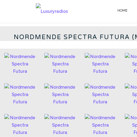
Salta
al
HOME
GERMAN RADIOS - IT
contenuto
.
NORDMENDE SPECTRA FUTURA (Mo