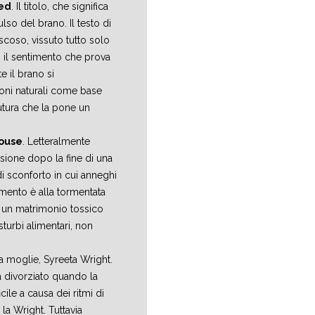
ed
. Il titolo, che significa
lso del brano. Il testo di
scoso, vissuto tutto solo
o il sentimento che prova
e il brano si
suoni naturali come base
Futura che la pone un
ouse
. Letteralmente
essione dopo la fine di una
di sconforto in cui anneghi
rimento è alla tormentata
o un matrimonio tossico
turbi alimentari, non
la moglie, Syreeta Wright.
à divorziato quando la
ile a causa dei ritmi di
la Wright. Tuttavia