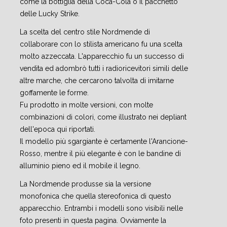
come la bottiglia della Coca-Cola o il pacchetto
delle Lucky Strike.
La scelta del centro stile Nordmende di
collaborare con lo stilista americano fu una scelta
molto azzeccata. L'apparecchio fu un successo di
vendita ed adombrò tutti i radioricevitori simili delle
altre marche, che cercarono talvolta di imitarne
goffamente le forme.
Fu prodotto in molte versioni, con molte
combinazioni di colori, come illustrato nei depliant
dell'epoca qui riportati.
Il modello più sgargiante è certamente l'Arancione-
Rosso, mentre il più elegante è con le bandine di
alluminio pieno ed il mobile il legno.
La Nordmende produsse sia la versione
monofonica che quella stereofonica di questo
apparecchio. Entrambi i modelli sono visibili nelle
foto presenti in questa pagina. Ovviamente la