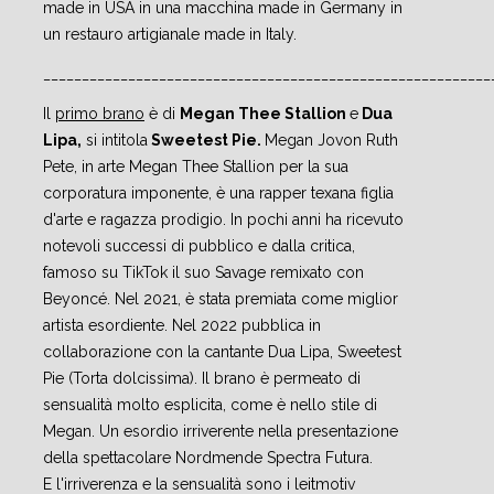
made in USA in una macchina made in Germany in
un restauro artigianale made in Italy.
__________________________________________________________
Il
primo brano
è di
Megan Thee Stallion
e
Dua
Lipa,
si intitola
Sweetest Pie.
Megan Jovon Ruth
Pete, in arte Megan Thee Stallion per la sua
corporatura imponente, è una rapper texana figlia
d'arte e ragazza prodigio. In pochi anni ha ricevuto
notevoli successi di pubblico e dalla critica,
famoso su TikTok il suo Savage remixato con
Beyoncé. Nel 2021, è stata premiata come miglior
artista esordiente. Nel 2022 pubblica in
collaborazione con la cantante Dua Lipa, Sweetest
Pie (Torta dolcissima). Il brano è permeato di
sensualità molto esplicita, come è nello stile di
Megan. Un esordio irriverente nella presentazione
della spettacolare Nordmende Spectra Futura.
E l'irriverenza e la sensualità sono i leitmotiv