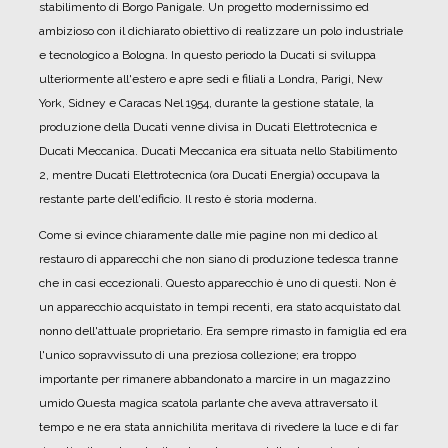
stabilimento di Borgo Panigale.
Un progetto modernissimo ed
ambizioso con il dichiarato obiettivo di realizzare un polo industriale
e tecnologico a Bologna.
In questo periodo la Ducati si sviluppa
ulteriormente all'estero e apre sedi e filiali a Londra, Parigi, New
York, Sidney e Caracas
Nel 1954, durante la gestione statale, la
produzione della Ducati venne divisa in Ducati Elettrotecnica e
Ducati Meccanica. Ducati Meccanica era situata nello Stabilimento
2, mentre Ducati Elettrotecnica (ora Ducati Energia) occupava la
restante parte dell'edificio.
Il resto è storia moderna.
Come si evince chiaramente dalle mie pagine non mi dedico al
restauro di apparecchi che non siano di produzione tedesca tranne
che in casi eccezionali. Questo apparecchio è uno di questi.
Non è
un apparecchio acquistato in tempi recenti, era stato acquistato dal
nonno dell'attuale proprietario.
Era sempre rimasto in famiglia ed era
l'unico sopravvissuto di una preziosa collezione; era troppo
importante per rimanere abbandonato a marcire in un magazzino
umido
Questa magica scatola parlante che aveva attraversato il
tempo e ne era stata annichilita meritava di rivedere la luce e di far