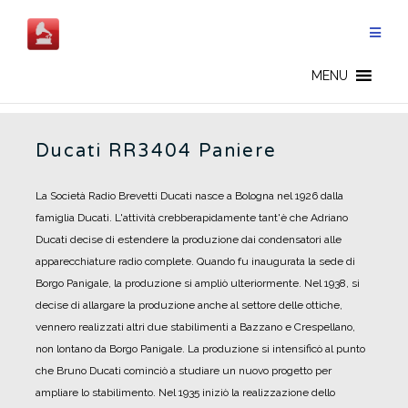
Salta
al
contenuto
DUCATI - IT
MENU
Ducati RR3404 Paniere
La Società Radio Brevetti Ducati nasce a Bologna nel 1926 dalla
famiglia Ducati.
L'attività crebberapidamente tant'è che Adriano
Ducati decise di estendere la produzione dai condensatori alle
apparecchiature radio complete. Quando fu inaugurata la sede di
Borgo Panigale, la produzione si ampliò ulteriormente.
Nel 1938, si
decise di allargare la produzione anche al settore delle ottiche,
vennero realizzati altri due stabilimenti a Bazzano e Crespellano,
non lontano da Borgo Panigale. La produzione si intensificò al punto
che Bruno Ducati cominciò a studiare un nuovo progetto per
ampliare lo stabilimento.
Nel 1935 iniziò la realizzazione dello