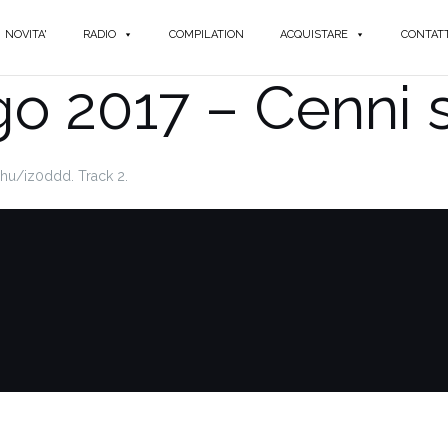
NOVITA'
RADIO
COMPILATION
ACQUISTARE
CONTATT
go 2017 – Cenni s
0phu/iz0ddd. Track 2.