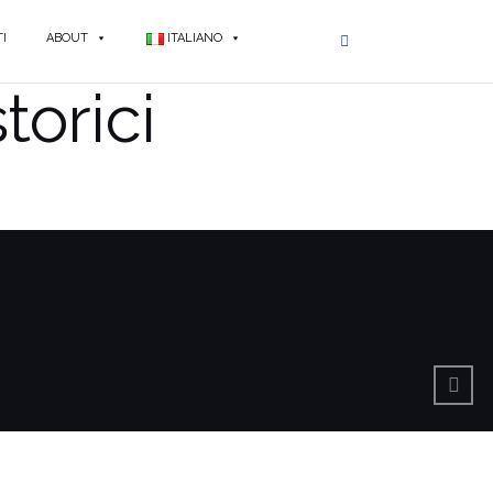
I
ABOUT
ITALIANO
torici