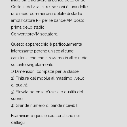
Infatti oltre ad avere la banda delle Onde
Corte suddivisa in tre sezioni è una delle
rare radio commerciali dotate di stadio
amplificatore RF per le bande AM posto
prima dello stadio
Convertitore/Miscelatore.
Questo apparecchio è particolarmente
interessante perchè unisce alcune
caratteristiche che ritroviamo in altre radio
soltanto singolarmente.
1) Dimensioni compatte per la classe
2) Finiture del mobile al massimo livello
di qualità
3) Elevata potenza d'uscita e qualità del
suono
4) Grande numero di bande ricevibili
Esaminiamo queste caratteristiche nei
dettagli: