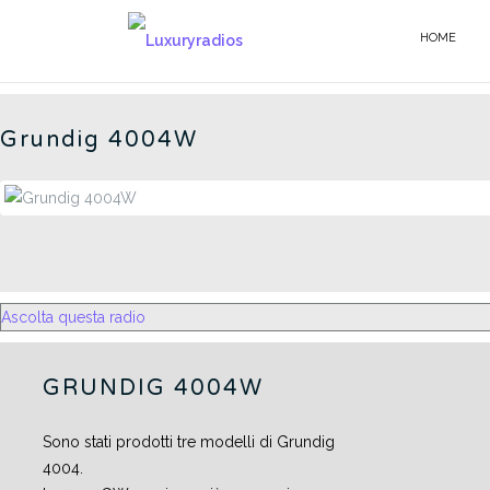
Salta
al
HOME
4004W - IT
contenuto
Grundig 4004W
Ascolta questa radio
GRUNDIG 4004W
Sono stati prodotti tre modelli di Grundig
4004.