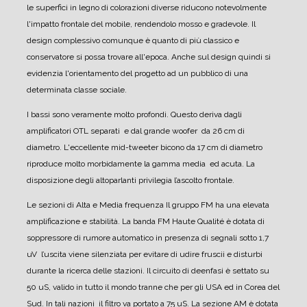
le superfici in legno di colorazioni diverse riducono notevolmente
l'impatto frontale del mobile, rendendolo mosso e gradevole. Il
design complessivo comunque è quanto di più classico e
conservatore si possa trovare all'epoca. Anche sul design quindi si
evidenzia l'orientamento del progetto ad un pubblico di una
determinata classe sociale.
I bassi sono veramente molto profondi. Questo deriva dagli
amplificatori OTL separati e dal grande woofer da 26 cm di
diametro.
L'eccellente mid-tweeter bicono da 17 cm di diametro
riproduce molto morbidamente la gamma media ed acuta.
La
disposizione degli altoparlanti privilegia l’ascolto frontale.
Le sezioni di Alta e Media frequenza
Il gruppo FM ha una elevata
amplificazione e stabilità.
La banda FM Haute Qualité è dotata di
soppressore di rumore automatico in presenza di segnali sotto 1,7
uV l’uscita viene silenziata per evitare di udire fruscii e disturbi
durante la ricerca delle stazioni.
Il circuito di deenfasi è settato su
50 uS, valido in tutto il mondo tranne che per gli USA ed in Corea del
Sud. In tali nazioni il filtro va portato a 75 uS.
La sezione AM è dotata