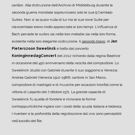
carillon.
Alla distruzione dell'Archivio di Middelburg durante la
seconda guerra mondiale sopravvissero solo le sue 9 Cembalo
Suites. Non si sa quasi nulla di lui ma le sue nove Suite per
clavicembalo erano molto apprezzate ai loro tempi.
L'influenza di
Bach pervade le suites sia nelle loro melodie sia nella loro forma,
evidente nella loro elegante costruzione.
Il
secondo brano
, di
Jan
Pieterszoon Sweelinck
è tratto dal concerto
KoninginnedagConcert
del 2012 richiesto dalla regina Beatrice
in occasione del 450 anniversario della nascita del compositore.
Lo
Sweelinck studiò con Gabrieli durante il suo soggiorno a Venezia.
Andrea Gabrieli (Venezia 1510-1586), cantore in San Marco,
compositore di madrigali e di musiche per occasioni trionfali come la
vittoria di Lepanto del 7 ottobre 1571.
La grande capacità di
Sweelinck fu quella di fondere e rinnovare le forme
contrappuntistiche inglesi con i corali della scuola italiana e tedesca.
I riverberi e la profondità della registrazione dal vivo sono percepibili
nell'ascolto del file.