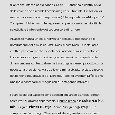
di antenna rotante per le bande OM e OL. L’antenna è controllabile
dalla corona che circonda l'occhio magico sul frontale.
Le sezioni di
media frequenza sono composte da 9 filtri separati per AM e per FM.
Con questi filtri è possibile regolare con precisione la sensibilità, la
selettività e l'intervento del soppressore di rumore.
All'ascolto manca un pò la nervosità negli acuti necessaria alla
riproduzione della musica Jazz, Rock e post Rock. Questa radio
infatti è particolarmente indicata per l'ascolto di musica sinfonica,
lirica e barocca. I grandi cori vengono espressi con stupefacente
dinamismo ma contestualmente il madrigale viene riprodotto con la
necessaria precisione.
Ma quello che mi ha stupito è stato l'ascolto
del bordone nel preludio de "L'oro del Reno" di Wagner. Difficile che
una radio possa fare di meglio con questi generi musicali.
I brani scelti per l'ascolto sono dedicati agli artisti olandesi, come i
costruttori di questo apparecchio.
Il
primo brano
è la
Suite N.6 in A
min
- Giga di
Pieter Bustijn
.
Pierre Bustijn (1649-1729) fu un
compositore fiammingo. Clavicembalista, organista e suonatore di