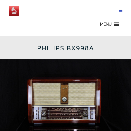
Salta
al
contenuto
BX998A - IT
MENU
PHILIPS BX998A