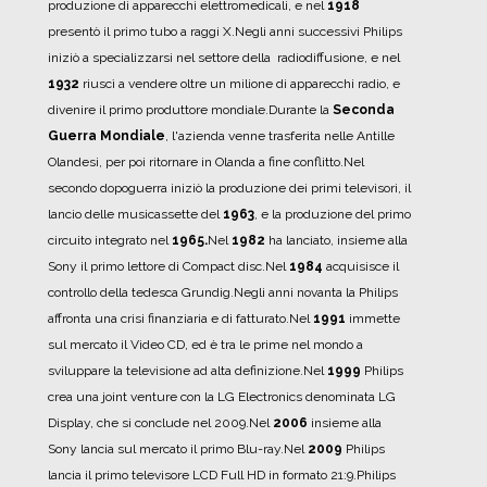
produzione di apparecchi elettromedicali, e nel
1918
presentò il primo tubo a raggi X.
Negli anni successivi Philips
iniziò a specializzarsi nel settore della radiodiffusione, e nel
1932
riuscì a vendere oltre un milione di apparecchi radio, e
divenire il primo produttore mondiale.
Durante la
Seconda
Guerra Mondiale
, l'azienda venne trasferita nelle Antille
Olandesi, per poi ritornare in Olanda a fine conflitto.
Nel
secondo dopoguerra iniziò la produzione dei primi televisori, il
lancio delle musicassette del
1963
, e la produzione del primo
circuito integrato nel
1965.
Nel
1982
ha lanciato, insieme alla
Sony il primo lettore di Compact disc.
Nel
1984
acquisisce il
controllo della tedesca Grundig.
Negli anni novanta la Philips
affronta una crisi finanziaria e di fatturato.
Nel
1991
immette
sul mercato il Video CD, ed è tra le prime nel mondo a
sviluppare la televisione ad alta definizione.
Nel
1999
Philips
crea una joint venture con la LG Electronics denominata LG
Display, che si conclude nel 2009.
Nel
2006
insieme alla
Sony lancia sul mercato il primo Blu-ray.
Nel
2009
Philips
lancia il primo televisore LCD Full HD in formato 21:9.
Philips