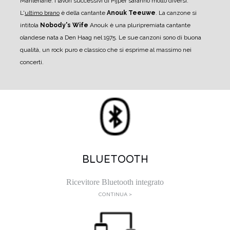
Mahleriane. I lavori successivi di Pijper saranno molto diversi.
L'
ultimo brano
è della cantante
Anouk Teeuwe
. La canzone si
intitola
Nobody's Wife
Anouk è una pluripremiata cantante
olandese nata a Den Haag nel 1975. Le sue canzoni sono di buona
qualità, un rock puro e classico che si esprime al massimo nei
concerti.
BLUETOOTH
Ricevitore Bluetooth integrato
CONTINUA >