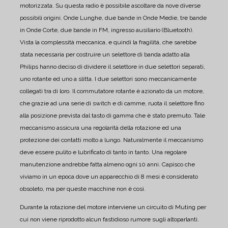
motorizzata.
Su questa radio è possibile ascoltare da nove diverse
possibili origini.
Onde Lunghe, due bande in Onde Medie, tre bande
in Onde Corte, due bande in FM, ingresso ausiliario (Bluetooth).
Vista la complessità meccanica, e quindi la fragilità, che sarebbe
stata necessaria per costruire un selettore di banda adatto alla
Philips hanno deciso di dividere il selettore in due selettori separati,
uno rotante ed uno a slitta. I due selettori sono meccanicamente
collegati tra di loro.
Il commutatore rotante è azionato da un motore,
che grazie ad una serie di switch e di camme, ruota il selettore fino
alla posizione prevista dal tasto di gamma che è stato premuto.
Tale
meccanismo assicura una regolarità della rotazione ed una
protezione dei contatti molto a lungo.
Naturalmente il meccanismo
deve essere pulito e lubrificato di tanto in tanto. Una regolare
manutenzione andrebbe fatta almeno ogni 10 anni.
Capisco che
viviamo in un epoca dove un apparecchio di 8 mesi è considerato
obsoleto, ma per queste macchine non è così.
Durante la rotazione del motore interviene un circuito di Muting per
cui non viene riprodotto alcun fastidioso rumore sugli altoparlanti.