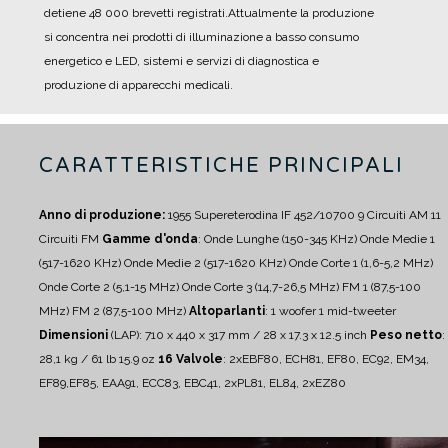
detiene 48 000 brevetti registrati.
Attualmente la produzione
si concentra nei prodotti di illuminazione a basso consumo
energetico e LED, sistemi e servizi di diagnostica e
produzione di apparecchi medicali.
CARATTERISTICHE PRINCIPALI
Anno di produzione:
1955
Supereterodina IF 452/10700
9 Circuiti AM
11
Circuiti FM
Gamme d'onda
:
Onde Lunghe (150-345 KHz)
Onde Medie 1
(517-1620 KHz)
Onde Medie 2 (517-1620 KHz)
Onde Corte 1 (1,6-5,2 MHz)
Onde Corte 2 (5,1-15 MHz)
Onde Corte 3 (14,7-26,5 MHz)
FM 1 (87,5-100
MHz)
FM 2 (87,5-100 MHz)
Altoparlanti
:
1 woofer
1 mid-tweeter
Dimensioni
(LAP): 710 x 440 x 317 mm / 28 x 17.3 x 12.5 inch
Peso netto
:
28,1 kg / 61 lb 15.9 oz
16 Valvole
: 2xEBF80, ECH81, EF80, EC92, EM34,
EF89,EF85, EAA91, ECC83, EBC41, 2xPL81, EL84, 2xEZ80