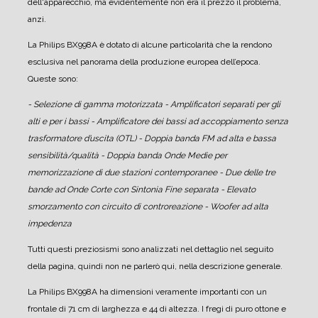
dell'apparecchio, ma evidentemente non era il prezzo il problema,
anzi.
La Philips BX998A è dotato di alcune particolarità che la rendono
esclusiva nel panorama della produzione europea dell’epoca.
Queste sono:
- Selezione di gamma motorizzata
- Amplificatori separati per gli
alti e per i bassi
- Amplificatore dei bassi ad accoppiamento senza
trasformatore d’uscita (OTL)
- Doppia banda FM ad alta e bassa
sensibilità/qualità
- Doppia banda Onde Medie per
memorizzazione di due stazioni contemporanee
- Due delle tre
bande ad Onde Corte con Sintonia Fine separata
- Elevato
smorzamento con circuito di controreazione
- Woofer ad alta
impedenza
Tutti questi preziosismi sono analizzati nel dettaglio nel seguito
della pagina, quindi non ne parlerò qui, nella descrizione generale.
La Philips BX998A ha dimensioni veramente importanti con un
frontale di 71 cm di larghezza e 44 di altezza. I fregi di puro ottone e