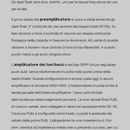
Gli stadi finali sono due, distinti, uno per le basse frequenze ed uno
per le alte.
Il primo stadio del
preamplificatore
è unico e pilota entrambi gli
stadi finali. E' costituito da una sezione del doppio triodo ECC83.
Su
tale sezione si trova il controllo di volume con doppia correzione
fisiologica della risposta in frequenza (loudness). All'uscita di questa
sezione si trovano i due controlli di tono di tipo Baxandall. A questo
punto i bassi e gli acuti vengono divisi.
L'
amplificatore dei toni bassi
è del tipo SRPP (shunt regulated
push pull), senza trasformatore d'uscita (noto punto critico dello
stadio finale).
Questa configurazione è ancora usata oggi in alcuni
amplificatori di tensione HIGH-END.
Il trasformatore d’uscita limita la
banda passate dell’intero amplificatore. I bassi sono limitati
dall’induttanza dell’avvolgimento primario.
Le due valvole finali PL81
di ciascun canale, sono collegate in serie con accoppiamento DC-DC.
Ciascuna PL81 è configurata come triodo.
L’uscita è prelevata dal
catodo della prima PL81. L’altoparlante ha una impedenza di 700
ohm, identica all’impedenza media che si presenta sul cado, per cui