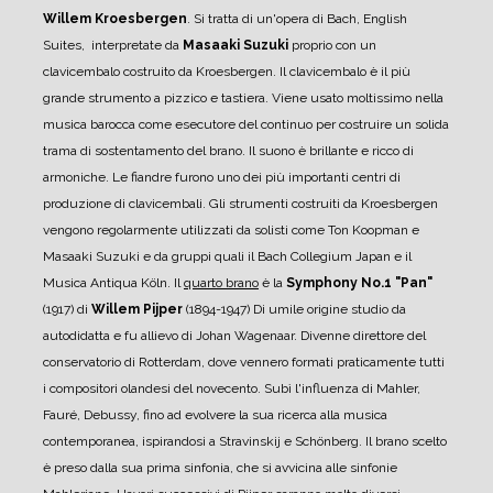
Willem Kroesbergen
.
Si tratta di un'opera di Bach, English
Suites, interpretate da
Masaaki Suzuki
proprio con un
clavicembalo costruito da Kroesbergen.
Il clavicembalo è il più
grande strumento a pizzico e tastiera. Viene usato moltissimo nella
musica barocca come esecutore del continuo per costruire un solida
trama di sostentamento del brano. Il suono è brillante e ricco di
armoniche.
Le fiandre furono uno dei più importanti centri di
produzione di clavicembali. Gli strumenti costruiti da Kroesbergen
vengono regolarmente utilizzati da solisti come Ton Koopman e
Masaaki Suzuki e da gruppi quali il Bach Collegium Japan e il
Musica Antiqua Köln.
Il
quarto brano
è la
Symphony No.1 "Pan"
(1917) di
Willem Pijper
(1894-1947)
Di umile origine studio da
autodidatta e fu allievo di Johan Wagenaar. Divenne direttore del
conservatorio di Rotterdam, dove vennero formati praticamente tutti
i compositori olandesi del novecento.
Subì l'influenza di Mahler,
Fauré, Debussy, fino ad evolvere la sua ricerca alla musica
contemporanea, ispirandosi a Stravinskij e Schönberg.
Il brano scelto
è preso dalla sua prima sinfonia, che si avvicina alle sinfonie