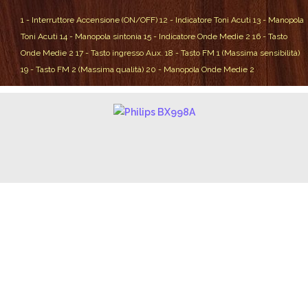
1 - Interruttore Accensione (ON/OFF)
12 - Indicatore Toni Acuti
13 - Manopola
Toni Acuti
14 - Manopola sintonia
15 - Indicatore Onde Medie 2
16 - Tasto
Onde Medie 2
17 - Tasto ingresso Aux.
18 - Tasto FM 1 (Massima sensibilità)
19 - Tasto FM 2 (Massima qualità)
20 - Manopola Onde Medie 2
LATO POSTERIORE
Ingressi antenna AM ed FM e presa di terra.
Presa per registratore.
Ingresso giradischi.
Uscita per altoparlanti esterni.