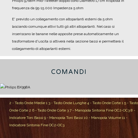
Philips 9768M
Mid-Tweeter doppio cono
Diametro 17 cm
Risposta in
frequenza da 95-15.000
Impedenza 5 ohm
E' previsto un collegamento con altoparlanti esterni da 5 ohm
lasciando comunque attivi tutti gli altri altoparlanti.
Nel caso si
inseriscano le banane nelle apposite prese automaticamente un
trasformatore d'uscita si attiverà nella sezione bassi e permetterà il
collegamento di altoparlanti esterni.
COMANDI
2 - Tasto Onde Medie 1
3 - Tasto Onde Lunghe
4 - Tasto Onde Corte 1
5 - Tasto
Onde Corte 2
6 - Tasto Onde Corte 3
7 - Manopola Sintonia Fine OC2-OC3
8 -
Indicatore Toni Bassi
9 - Manopola Toni Bassi
10 - Manopola Volume
11 -
Indicatore Sintonia Fine OC2-OC3