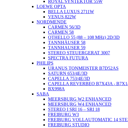
ROYAL SYNTEKTOR 55W
LOEWE OPTA
BELLA LUXUS 2711W
VENUS 822W
NORDMENDE
CARMEN 56/3D
CARMEN 58
OTHELLO 55 (88 – 108 MHz) 2D/3D
TANNHÄUSER 58
TANNHAUSER 59
STEREO STEUERGERAT 3007
SPECTRA FUTURA
PHILIPS
URANUS TONMEISTER B7D52AS
SATURN 653/4E/3D
CAPELLA 753/4E/3D
CAPELLA REVERBEO B7X43A - B7X1
BX998A
SABA
MEERSBURG W2 ENHANCED
MEERSBURG W4 ENHANCED
STEREO I SRI 16 – SRI 18
FREIBURG W3
FREIBURG VOLLAUTOMATIC 14 ST
FREIBURG STUDIO