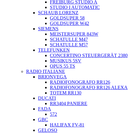
FREIBURG STUDIO A
STUDIO I AUTOMATIC
SCHAUB LORENZ
GOLDSUPER 58
GOLDSUPER W42
SIEMENS
MEISTERSUPER 843W
SCHATULLE M47
SCHATULLE M57
TELEFUNKEN
CONCERTINO STEUERGERÄT 2380
MUSIKUS 5SV
OPUS 55 TS
RADIO ITALIANE
BRIONVEGA
RADIOFONOGRAFO RR126
RADIOFONOGRAFO RR126 ALEXA
TOTEM RR130
DUCATI
RR3404 PANIERE
FADA
572
GBC
HALIFAX FV-81
GELOSO