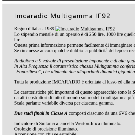
Imcaradio Multigamma IF92
Regno d'Italia - 1939
Lo stipendio mensile di un operaio è di 250 lire, 1000 lire quell
lire.
Questa prima informazione permette facilmente di immaginare a c
Se rimanesse ancora qualche dubbio la pubblicità dell'epoca reci
Radiofono a 9 valvole di presentazione imponente e di alta qual
In Alta Frequenza il caratteristico chassis Multigamma conferis
"Fonorilievo", che alimenta due altoparlanti dinamici giganti 
Tutta la produzione IMCARADIO è orientata al lusso ed alla raf
Le caratteristiche più importanti di questo apparecchio sono la
S
da altri costruttori di tutto il mondo sui modelli multigamma più
Scala parlante variabile diversa per ciascuna gamma.
Due stadi finali in Classe A
composti ciascuno da una 6V6 che pi
Indicatore di Sintonia a lancetta Weston-Imca illuminato.
Orologio di precisione illuminato.
Accensione con chiave estraibile.