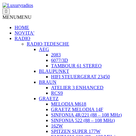
Salta
al
contenuto
MENU
MENU
HOME
NOVITA'
RADIO
RADIO TEDESCHE
AEG
2083
6077/3D
TAMBOUR 61 STEREO
BLAUPUNKT
HIFI STEUERGERAT 23450
BRAUN
ATELIER 3 ENHANCED
RCS9
GRAETZ
MELODIA M618
GRAETZ MELODIA 14F
SINFONIA 4R/221 (88 – 108 MHz)
SINFONIA 522 (88 – 108 MHz)
162W
SPITZEN SUPER 177W