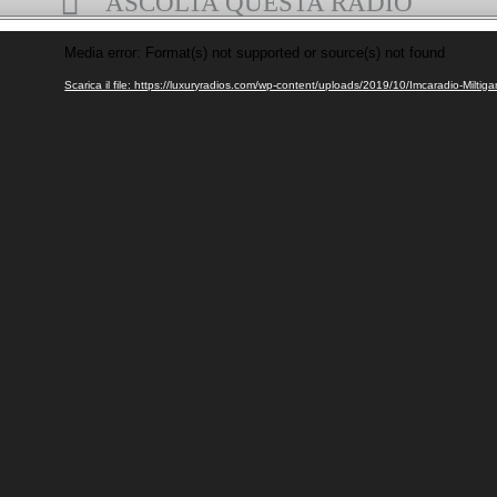
ASCOLTA QUESTA RADIO
Video
Media error: Format(s) not supported or source(s) not found
Player
Scarica il file: https://luxuryradios.com/wp-content/uploads/2019/10/Imcaradio-Mil