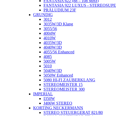
FANTASIA 622 (88 – 108 MHz)
FANTASIA 922 LUXUS - STEREOSUP
PRÄLUDIUM 23F
GRUNDIG
3012
3035W/3D Klang
3055/56
4004W
4010W
4035W/3D
4040W/3D
4055/56 Enhanced
4085
5005W
5010
5040W/3D
5050W Enhanced
5080 HI-FI ZAUBERKLANG
STEREOMEISTER 15
STEREOMEISTER 300
IMPERIAL
I350W
J406W STEREO
KORTING NECKERMANN
STEREO STEUERGERAT 821/80