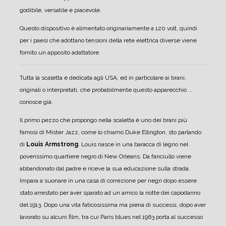
godibile, versatile e piacevole.
Questo dispositivo è alimentato originariamente a 120 volt, quindi
per i paesi che adottano tensioni della rete elettrica diverse viene
fornito un apposito adattatore.
Tutta la scaletta è dedicata agli USA, ed in particolare ai brani,
originali o interpretati, che probabilmente questo apparecchio ...
conosce già.
Il primo pezzo che propongo nella scaletta è uno dei brani più
famosi di Mister Jazz, come lo chiamò Duke Ellington, sto parlando
di
Louis Armstrong
.
Louis nasce in una baracca di legno nel
poverissimo quartiere negro di New Orleans. Da fanciullo viene
abbandonato dal padre e riceve la sua educazione sulla strada.
Impara a suonare in una casa di correzione per negri dopo essere
stato arrestato per aver sparato ad un amico la notte dei capodanno
del 1913.
Dopo una vita faticosissima ma piena di successi, dopo aver
lavorato su alcuni film, tra cui Paris blues nel 1963 porta al successo