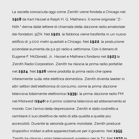
La società conosciuta oggi come Zenith viene fondata a Chicago nel
1918
da Karl Hassel e Ralph H. G. Mathews.
Il nome originale "Z-
Nith." deriva dalle lettere di chiamata della stazione radio amatoriale
dei fondatori, 9ZN.
Nel
1921
, la fabbrica viene trasferita in un nuovo
edificio di 3.000 metri quadrati a Chicago.
Nel
1922
, la produzione
aziendale aumenta da 5 a 50 radio a settimana.
Con il denaro di
Eugene F. McDonald, Jr., Hassel e Mathews fondano nel
1923
la
Zenith Radio Corporation.
Zenith ha rilascia la prima radio portatile
nel
1924
.
Nel
1926
viene prodotta la prima radio che opera
interamente sulla rete elettrica domestica.
Zenith diventa leader in
altri settori dell'elettronica di consumo, come la prima stazione
televisiva totalmente elettronica (
1939
), la prima stazione radio FM
nel Midwest (
1940
) e il primo sistema televisivo ad abbonamento al
mondo.
Con l'arrivo della depressione, Zenith è stato costretto a
cambiare il suo obiettivo da radio di alta qualità a quelle più
accessibili.
Durante la seconda guerra mondiale, Zenith produce
dispositivi militari e altre apparecchiature per il governo.
Nel
1955
Zenith ha rilascia i primi telecomandi wireless per la TV.
Nel
1970
le