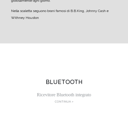
gioiosamente ogni giorno.
Nella scaletta seguono brani famosi di B.B.King, Johnny Cash e
Withney Houston
BLUETOOTH
Ricevitore Bluetooth integrato
CONTINUA >