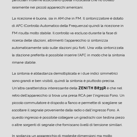
particolari insieme assicurano quella musicalità che ho trovato
raramente nei piccoli apparecchi americani.
La ricezione è buona, sia in AM che in FM.
Il sintonizzatore è dotato
di AFC (Controllo Automatico della Frequenza) quindi la ricezione in
FM risulta molto stabile.
Il controllo va escluso durante la fase di
ricerca delle stazioni, altrimenti l'apparecchio si sintonizza
automaticamente solo sulle stazioni più forti.
Una volta sintonizzata
la stazione preferita è possibile inserire l'AFC in modo che la sintonia
rimane stabile.
La sintonia è abbastanza demoltiplicata e i due indici simmetrici
sono grandi e ben visibili, quindi la sintonia è piuttosto precisa.
Un'altra caratteristica interessante della
ZENITH B835R
è che nel
retro dell'apparecchio si trova una presa RCA per l'ingresso Fono.
Un
piccolo commutatore è disposto a fianco e permette di scegliere se
ascoltare il segnale proveniente dalla radio o dall'ingresso Fono.
A
questo ingresso è possibile collegare un giradischi con testina piezo
o altre sorgenti di segnale che forniscano livelli di tensione similiari.
In sostanza un apparecchio di modeste dimensioni ma molto