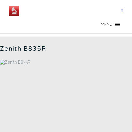
Salta
al
contenuto
723 - IT
MENU
Zenith B835R