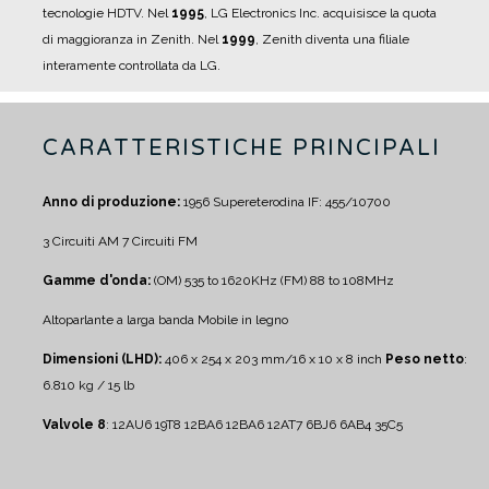
tecnologie HDTV.
Nel
1995
, LG Electronics Inc. acquisisce la quota
di maggioranza in Zenith.
Nel
1999
, Zenith diventa una filiale
interamente controllata da LG.
CARATTERISTICHE PRINCIPALI
Anno di produzione:
1956
Supereterodina IF: 455/10700
3 Circuiti AM
7 Circuiti FM
Gamme d'onda:
(OM) 535 to 1620KHz
(FM) 88 to 108MHz
Altoparlante a larga banda
Mobile in legno
Dimensioni (LHD):
406 x 254 x 203 mm/16 x 10 x 8 inch
Peso netto
:
6.810 kg / 15 lb
Valvole 8
:
12AU6 19T8 12BA6 12BA6 12AT7 6BJ6 6AB4 35C5