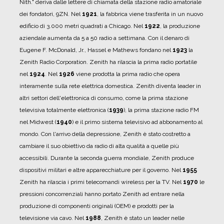
Nith." deriva dalle lettere di chiamata della stazione radio amatoriale
dei fondatori, 9ZN.
Nel
1921
, la fabbrica viene trasferita in un nuovo
edificio di 3.000 metri quadrati a Chicago.
Nel
1922
, la produzione
aziendale aumenta da 5 a 50 radio a settimana.
Con il denaro di
Eugene F. McDonald, Jr., Hassel e Mathews fondano nel
1923
la
Zenith Radio Corporation.
Zenith ha rilascia la prima radio portatile
nel
1924
.
Nel
1926
viene prodotta la prima radio che opera
interamente sulla rete elettrica domestica.
Zenith diventa leader in
altri settori dell'elettronica di consumo, come la prima stazione
televisiva totalmente elettronica (
1939
), la prima stazione radio FM
nel Midwest (
1940
) e il primo sistema televisivo ad abbonamento al
mondo.
Con l'arrivo della depressione, Zenith è stato costretto a
cambiare il suo obiettivo da radio di alta qualità a quelle più
accessibili.
Durante la seconda guerra mondiale, Zenith produce
dispositivi militari e altre apparecchiature per il governo.
Nel
1955
Zenith ha rilascia i primi telecomandi wireless per la TV.
Nel
1970
le
pressioni concorrenziali hanno portato Zenith ad entrare nella
produzione di componenti originali (OEM) e prodotti per la
televisione via cavo.
Nel
1988
, Zenith è stato un leader nelle