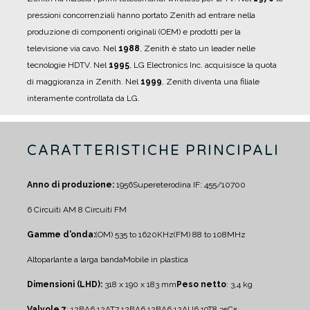
pressioni concorrenziali hanno portato Zenith ad entrare nella
produzione di componenti originali (OEM) e prodotti per la
televisione via cavo.
Nel
1988
, Zenith è stato un leader nelle
tecnologie HDTV.
Nel
1995
, LG Electronics Inc. acquisisce la quota
di maggioranza in Zenith.
Nel
1999
, Zenith diventa una filiale
interamente controllata da LG.
CARATTERISTICHE PRINCIPALI
Anno di produzione:
1956
Supereterodina IF: 455/10700
6 Circuiti AM
8 Circuiti FM
Gamme d'onda:
(OM) 535 to 1620KHz
(FM) 88 to 108MHz
Altoparlante a larga banda
Mobile in plastica
Dimensioni (LHD):
318 x 190 x 183 mm
Peso netto
: 3,4 kg
Valvole 7
:
12BA6 12AT7 12BA6 12BA6 12AU6 19T8 35C5