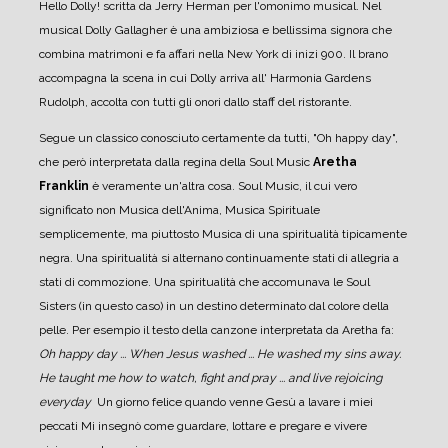
Hello Dolly! scritta da Jerry Herman per l'omonimo musical.
Nel
musical Dolly Gallagher è una ambiziosa e bellissima signora che
combina matrimoni e fa affari nella New York di inizi 900. Il brano
accompagna la scena in cui Dolly arriva all' Harmonia Gardens
Rudolph, accolta con tutti gli onori dallo staff del ristorante.
Segue un classico conosciuto certamente da tutti, "Oh happy day",
che però interpretata dalla regina della Soul Music
Aretha
Franklin
è veramente un'altra cosa.
Soul Music, il cui vero
significato non Musica dell'Anima, Musica Spirituale
semplicemente, ma piuttosto Musica di una spiritualità tipicamente
negra. Una spiritualità si alternano continuamente stati di allegria a
stati di commozione. Una spiritualità che accomunava le Soul
Sisters (in questo caso) in un destino determinato dal colore della
pelle. Per esempio il testo della canzone interpretata da Aretha fa:
Oh happy day ... When Jesus washed ... He washed my sins away.
He taught me how to watch, fight and pray ... and
live rejoicing
everyday
Un giorno felice quando venne Gesù a lavare i miei
peccati
Mi insegnò come guardare, lottare e pregare e vivere