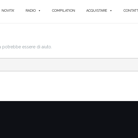
NOVITA'
RADIO
COMPILATION
ACQUISTARE
CONTATT
a potrebbe essere di aiuto.