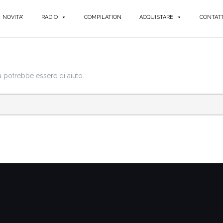
NOVITA'
RADIO
COMPILATION
ACQUISTARE
CONTATT
a potrebbe essere di aiuto.