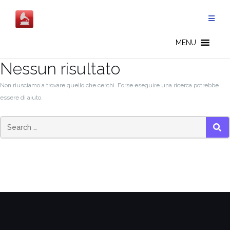
Salta
al
contenuto
MENU
Nessun risultato
Non riusciamo a trovare quello che cerchi. Forse eseguire una ricerca potrebbe
essere di aiuto.
SEA