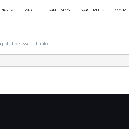
NOVITA'
RADIO
COMPILATION
ACQUISTARE
CONTATT
a potrebbe essere di aiuto.